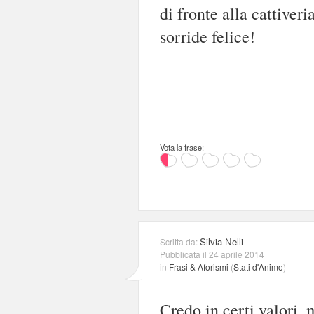
di fronte alla cattiveri
sorride felice!
Vota la frase:
Silvia Nelli
Scritta da:
Pubblicata il 24 aprile 2014
in
Frasi & Aforismi
(
Stati d'Animo
)
Credo in certi valori, 