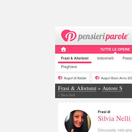
TUTTE LE OPERE
Frasi
& Aforismi
Indovinelli
Poes
Preghiere
Auguri di Natale
Auguri Buon Anno 20
Frasi & Aforismi
»
Autore S
»
Silvia Nelli
Frasi di
Silvia Nelli
Disccupata, nato giov