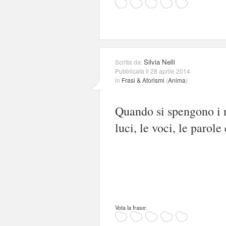
Silvia Nelli
Scritta da:
Pubblicata il 28 aprile 2014
in
Frasi & Aforismi
(
Anima
)
Quando si spengono i 
luci, le voci, le parole
Vota la frase: