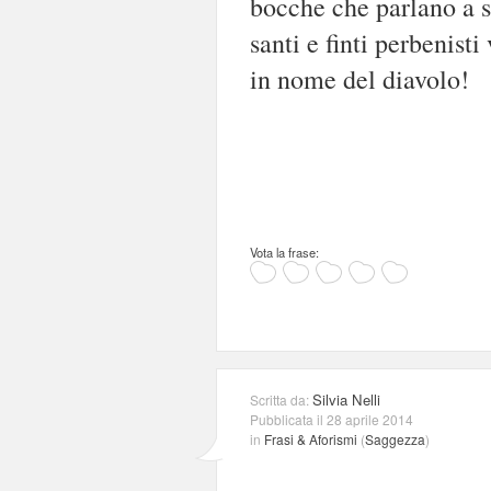
bocche che parlano a sp
santi e finti perbenisti
in nome del diavolo!
Vota la frase:
Silvia Nelli
Scritta da:
Pubblicata il 28 aprile 2014
in
Frasi & Aforismi
(
Saggezza
)