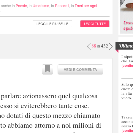
i anche in
Poesie
, in
Umorismo
, in
Racconti
, in
Frasi per ogni
.
LEGGI LE PIÙ BELLE
LEGGI TUTTE
|
Ultime 
88
432
di
I nipot
che fa
(
conti
VEDI E COMMENTA
Solo q
cuore 
la vita
 parlare azionassero quel qualcosa
vuoto.
esso si eviterebbero tante cose.
no dotati di questo mezzo chiamato
Ti cerc
accant
sto abbiamo attorno a noi milioni di
Senza 
(
conti