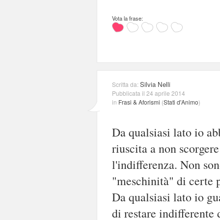
Vota la frase:
Silvia Nelli
Scritta da:
Pubblicata il 24 aprile 2014
in
Frasi & Aforismi
(
Stati d'Animo
)
Da qualsiasi lato io a
riuscita a non scorgere
l'indifferenza. Non son
"meschinità" di certe p
Da qualsiasi lato io g
di restare indifferente 