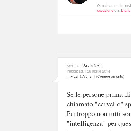
Questo autore lo trov
occasione
e in
Diario
Silvia Nelli
Scritta da:
Pubblicata il 28 aprile 2014
in
Frasi & Aforismi
(
Comportamento
)
Se le persone prima di
chiamato "cervello" sp
Purtroppo non tutti so
"intelligenza" per que