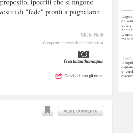
roposito, ipocriti che si fingono
 vestiti di "fede" pronti a pugnalarci
L'agoni
da sem
quiete,
non c'è
Silvia Nelli
L'agoni
ma solo
Composta mercoledì 23 aprile 2014
Il mare
Crea la tua Immagine
ti ingo
e quand
e cerc
Condividi con gli amici
essenza
VEDI E COMMENTA