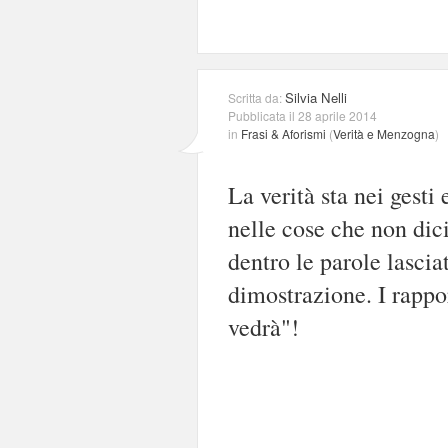
Silvia Nelli
Scritta da:
Pubblicata il 28 aprile 2014
in
Frasi & Aforismi
(
Verità e Menzogna
)
La verità sta nei gesti
nelle cose che non dic
dentro le parole lascia
dimostrazione. I rappor
vedrà"!