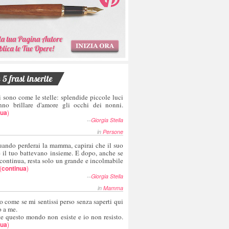
5 frasi inserite
i sono come le stelle: splendide piccole luci
nno brillare d'amore gli occhi dei nonni.
nua
)
--
Giorgia Stella
in
Persone
uando perderai la mamma, capirai che il suo
e il tuo battevano insieme. E dopo, anche se
 continua, resta solo un grande e incolmabile
(
continua
)
--
Giorgia Stella
in
Mamma
o come se mi sentissi perso senza saperti qui
o a me.
te questo mondo non esiste e io non resisto.
nua
)