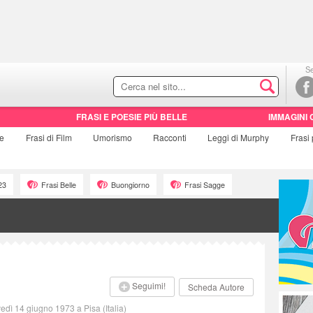
Se
FRASI E POESIE PIÙ BELLE
IMMAGINI 
ie
Frasi di
Film
Umorismo
Racconti
Leggi di Murphy
Frasi
23
Frasi Belle
Buongiorno
Frasi Sagge
Seguimi!
Scheda Autore
edì 14 giugno 1973 a Pisa (Italia)