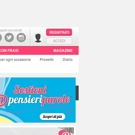
guici sui social
REGISTRATI
ACCEDI
CON FRASI
MAGAZINE
per ogni occasione
Proverbi
Diario