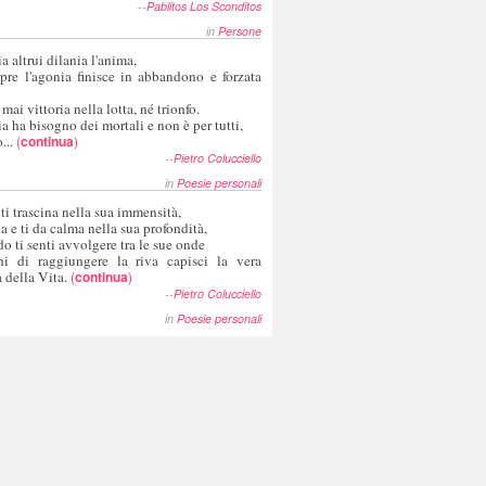
--
Pablitos Los Sconditos
in
Persone
a altrui dilania l'anima,
pre l'agonia finisce in abbandono e forzata
 mai vittoria nella lotta, né trionfo.
a ha bisogno dei mortali e non è per tutti,
...
(
continua
)
--
Pietro Colucciello
in
Poesie personali
 ti trascina nella sua immensità,
ia e ti da calma nella sua profondità,
o ti senti avvolgere tra le sue onde
hi di raggiungere la riva capisci la vera
 della Vita.
(
continua
)
--
Pietro Colucciello
in
Poesie personali