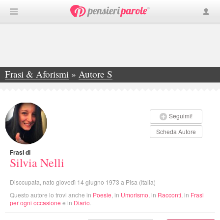
Frasi & Aforismi
»
Autore S
»
Silvia Nelli
Seguimi!
Scheda Autore
Frasi di
Silvia Nelli
Disccupata, nato giovedì 14 giugno 1973 a Pisa (Italia)
Questo autore lo trovi anche in
Poesie
, in
Umorismo
, in
Racconti
, in
Frasi
per ogni occasione
e in
Diario
.