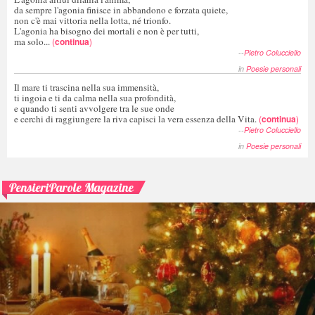
da sempre l'agonia finisce in abbandono e forzata quiete,
non c'è mai vittoria nella lotta, né trionfo.
L'agonia ha bisogno dei mortali e non è per tutti,
ma solo...
(
continua
)
--
Pietro Colucciello
in
Poesie personali
Il mare ti trascina nella sua immensità,
ti ingoia e ti da calma nella sua profondità,
e quando ti senti avvolgere tra le sue onde
e cerchi di raggiungere la riva capisci la vera essenza della Vita.
(
continua
)
--
Pietro Colucciello
in
Poesie personali
PensieriParole Magazine