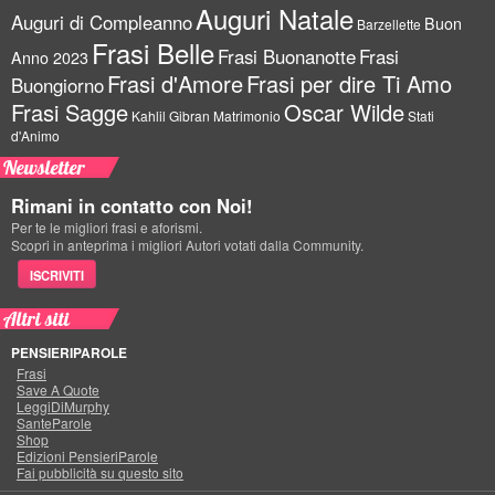
Auguri Natale
Auguri di Compleanno
Buon
Barzellette
Frasi Belle
Frasi Buonanotte
Frasi
Anno 2023
Frasi d'Amore
Frasi per dire Ti Amo
Buongiorno
Frasi Sagge
Oscar Wilde
Kahlil Gibran
Matrimonio
Stati
d'Animo
Newsletter
Rimani in contatto con Noi!
Per te le migliori frasi e aforismi.
Scopri in anteprima i migliori Autori votati dalla Community.
ISCRIVITI
Altri siti
PENSIERIPAROLE
Frasi
Save A Quote
LeggiDiMurphy
SanteParole
Shop
Edizioni PensieriParole
Fai pubblicità su questo sito