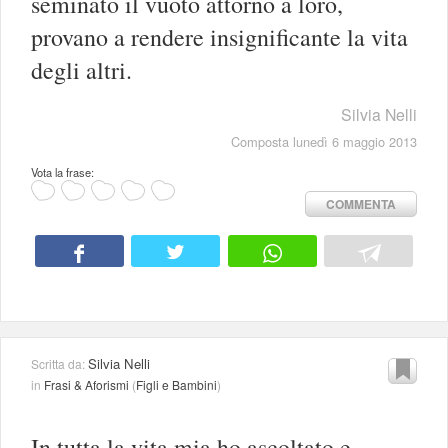
seminato il vuoto attorno a loro,
provano a rendere insignificante la vita
degli altri.
Silvia Nelli
Composta lunedì 6 maggio 2013
Vota la frase:
COMMENTA
Silvia Nelli
Scritta da:
in
Frasi & Aforismi
(
Figli e Bambini
)
In tutta la vita mia ho ascoltato e