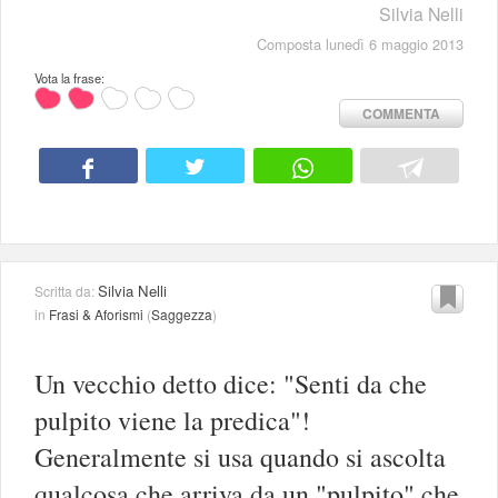
Silvia Nelli
Composta lunedì 6 maggio 2013
Vota la frase:
COMMENTA
Silvia Nelli
Scritta da:
in
Frasi & Aforismi
(
Saggezza
)
Un vecchio detto dice: "Senti da che
pulpito viene la predica"!
Generalmente si usa quando si ascolta
qualcosa che arriva da un "pulpito" che