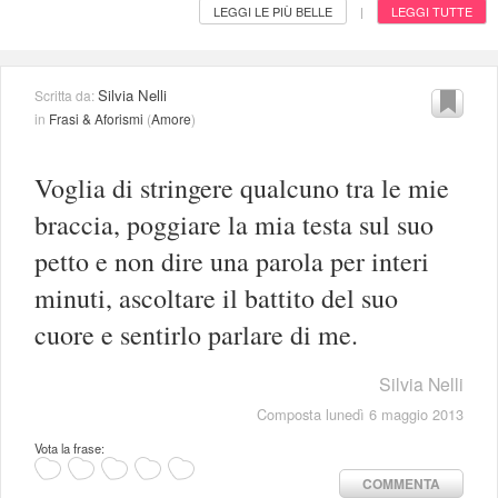
LEGGI LE PIÙ BELLE
LEGGI TUTTE
|
Silvia Nelli
Scritta da:
in
Frasi & Aforismi
(
Amore
)
Voglia di stringere qualcuno tra le mie
braccia, poggiare la mia testa sul suo
petto e non dire una parola per interi
minuti, ascoltare il battito del suo
cuore e sentirlo parlare di me.
Silvia Nelli
Composta lunedì 6 maggio 2013
Vota la frase:
COMMENTA