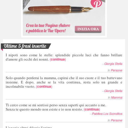
Ultime 5 frasi inserite
I nipoti sono come le stelle: splendide piccole luci che fanno brillare
d'amore gli occhi dei nonni.
(
continua
)
--
Giorgia Stella
in
Persone
Solo quando perderai la mamma, capirai che il suo cuore e il tuo battevano
insieme. E dopo, anche se la vita continua, resta solo un grande e
incolmabile vuoto.
(
continua
)
--
Giorgia Stella
in
Mamma
Ti cerco come se mi sentissi perso senza saperti qui accanto a me.
Senza te questo mondo non esiste e io non resisto.
(
continua
)
--
Pablitos Los Sconditos
in
Persone
L'agonia altrui dilania l'anima,