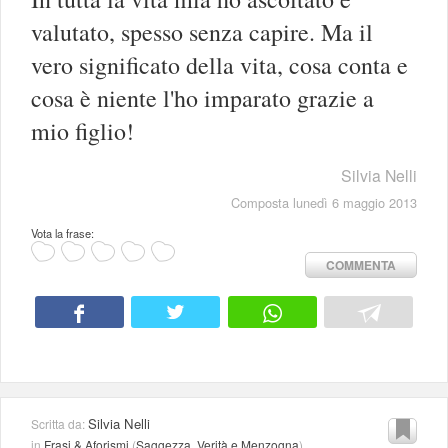
valutato, spesso senza capire. Ma il
vero significato della vita, cosa conta e
cosa è niente l'ho imparato grazie a
mio figlio!
Silvia Nelli
Composta lunedì 6 maggio 2013
Vota la frase:
COMMENTA
Silvia Nelli
Scritta da:
in
Frasi & Aforismi
(
Saggezza
,
Verità e Menzogna
)