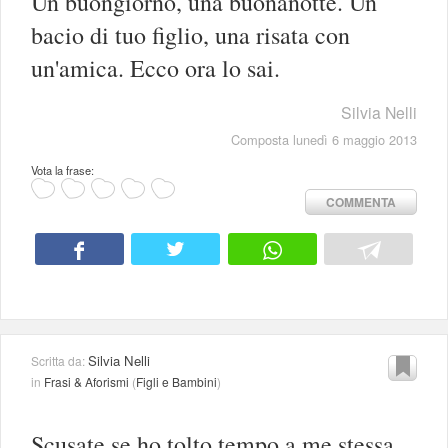
Un buongiorno, una buonanotte. Un
bacio di tuo figlio, una risata con
un'amica. Ecco ora lo sai.
Silvia Nelli
Composta lunedì 6 maggio 2013
Vota la frase:
COMMENTA
Silvia Nelli
Scritta da:
in
Frasi & Aforismi
(
Figli e Bambini
)
Scusate se ho tolto tempo a me stessa.