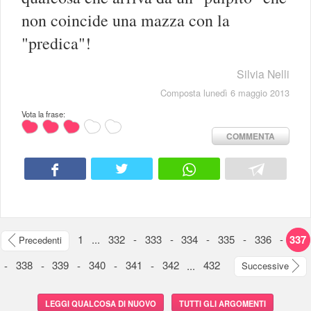
non coincide una mazza con la
"predica"!
Silvia Nelli
Composta lunedì 6 maggio 2013
Vota la frase:
COMMENTA
1
...
332
-
333
-
334
-
335
-
336
-
337
Precedenti
-
338
-
339
-
340
-
341
-
342
...
432
Successive
LEGGI QUALCOSA DI NUOVO
TUTTI GLI ARGOMENTI