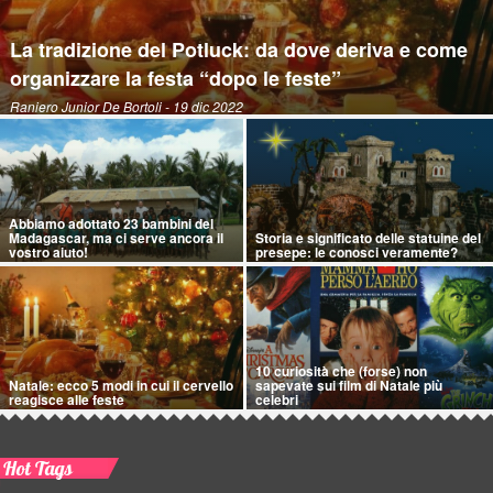
La tradizione del Potluck: da dove deriva e come
organizzare la festa “dopo le feste”
Raniero Junior De Bortoli
- 19 dic 2022
Abbiamo adottato 23 bambini del
Madagascar, ma ci serve ancora il
Storia e significato delle statuine del
vostro aiuto!
presepe: le conosci veramente?
10 curiosità che (forse) non
Natale: ecco 5 modi in cui il cervello
sapevate sui film di Natale più
reagisce alle feste
celebri
Hot Tags