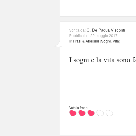
C. De Padua Visconti
Scritta da:
Pubblicata il 22 maggio 2017
in
Frasi & Aforismi
(
Sogni
,
Vita
)
I sogni e la vita sono f
Vota la frase: