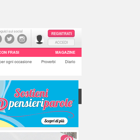
guici sui social
REGISTRATI
ACCEDI
CON FRASI
MAGAZINE
per ogni occasione
Proverbi
Diario