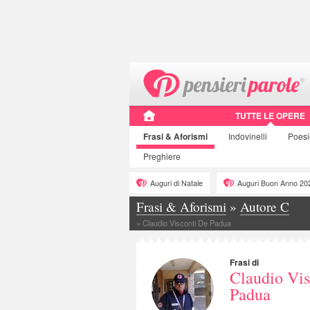
TUTTE LE OPERE
Frasi
& Aforismi
Indovinelli
Poes
Preghiere
Auguri di Natale
Auguri Buon Anno 20
Frasi & Aforismi
»
Autore C
»
Claudio Visconti De Padua
Frasi di
Claudio Vis
Padua