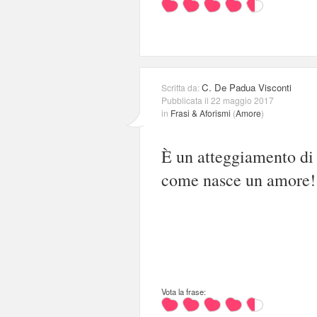
C. De Padua Visconti
Scritta da:
Pubblicata il 22 maggio 2017
in
Frasi & Aforismi
(
Amore
)
È un atteggiamento di 
come nasce un amore!
Vota la frase: