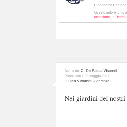
Dipendente Regione C
Questo autore lo trov
occasione
, in
Diario
e
C. De Padua Visconti
Scritta da:
Pubblicata il 29 maggio 2017
in
Frasi & Aforismi
(
Speranza
)
Nei giardini dei nostri