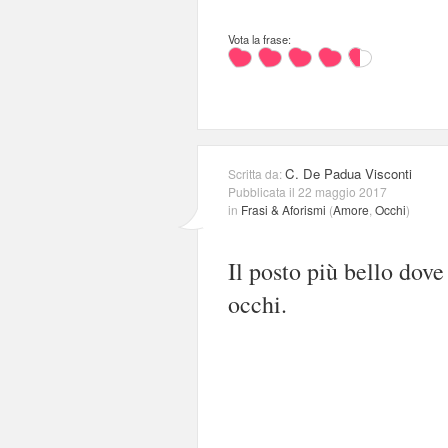
Vota la frase:
C. De Padua Visconti
Scritta da:
Pubblicata il 22 maggio 2017
in
Frasi & Aforismi
(
Amore
,
Occhi
)
Il posto più bello dov
occhi.