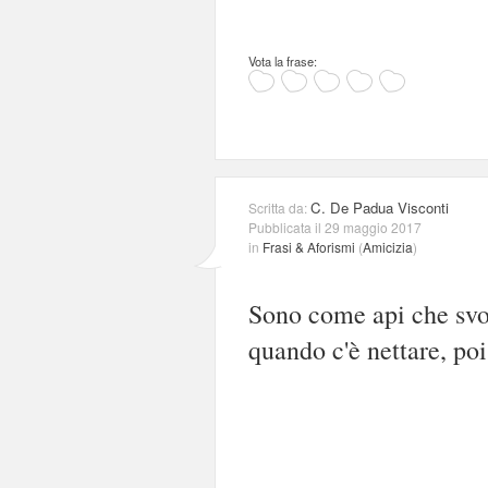
Vota la frase:
C. De Padua Visconti
Scritta da:
Pubblicata il 29 maggio 2017
in
Frasi & Aforismi
(
Amicizia
)
Sono come api che svola
quando c'è nettare, poi 