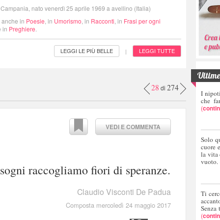
ampania, nato venerdì 25 aprile 1969 a avellino (Italia)
i anche in
Poesie
, in
Umorismo
, in
Racconti
, in
Frasi per ogni
 in
Preghiere
.
LEGGI LE PIÙ BELLE
LEGGI TUTTE
|
Ultime 
28
274
di
I nipot
che fa
(
conti
VEDI E COMMENTA
Solo q
cuore 
la vita
vuoto.
 sogni raccogliamo fiori di speranze.
Claudio Visconti De Padua
Ti cerc
accant
Composta mercoledì 24 maggio 2017
Senza 
(
conti