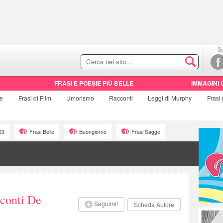
Se
FRASI E POESIE PIÙ BELLE
IMMAGINI 
ie
Frasi di
Film
Umorismo
Racconti
Leggi di Murphy
Frasi
23
Frasi Belle
Buongiorno
Frasi Sagge
conti De
Seguimi!
Scheda Autore