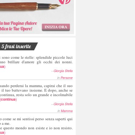
5 frasi inserite
i sono come le stelle: splendide piccole luci
nno brillare d'amore gli occhi dei nonni.
nua
)
--
Giorgia Stella
in
Persone
uando perderai la mamma, capirai che il suo
e il tuo battevano insieme. E dopo, anche se
 continua, resta solo un grande e incolmabile
(
continua
)
--
Giorgia Stella
in
Mamma
o come se mi sentissi perso senza saperti qui
o a me.
te questo mondo non esiste e io non resisto.
nua
)