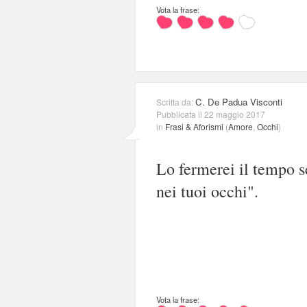
Vota la frase:
C. De Padua Visconti
Scritta da:
Pubblicata il 22 maggio 2017
in
Frasi & Aforismi
(
Amore
,
Occhi
)
Lo fermerei il tempo 
nei tuoi occhi".
Vota la frase: