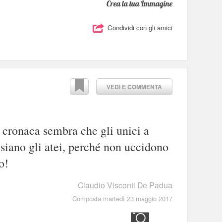
Crea la tua Immagine
Condividi con gli amici
VEDI E COMMENTA
i cronaca sembra che gli unici a
 siano gli atei, perché non uccidono
o!
Claudio Visconti De Padua
Composta martedì 23 maggio 2017