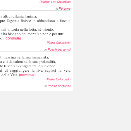
--
Pablitos Los Sconditos
in
Persone
a altrui dilania l'anima,
pre l'agonia finisce in abbandono e forzata
 mai vittoria nella lotta, né trionfo.
a ha bisogno dei mortali e non è per tutti,
...
(
continua
)
--
Pietro Colucciello
in
Poesie personali
 ti trascina nella sua immensità,
ia e ti da calma nella sua profondità,
o ti senti avvolgere tra le sue onde
hi di raggiungere la riva capisci la vera
 della Vita.
(
continua
)
--
Pietro Colucciello
in
Poesie personali