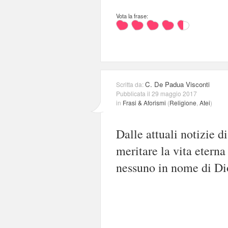
Vota la frase:
C. De Padua Visconti
Scritta da:
Pubblicata il 29 maggio 2017
in
Frasi & Aforismi
(
Religione
,
Atei
)
Dalle attuali notizie d
meritare la vita eterna
nessuno in nome di Di