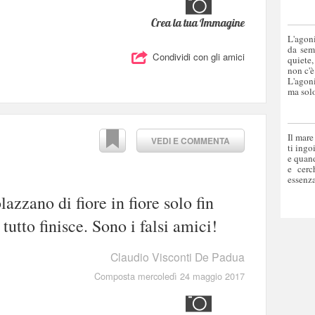
Crea la tua Immagine
L'agoni
da sem
Condividi con gli amici
quiete,
non c'è
L'agoni
ma solo
Il mare
VEDI E COMMENTA
ti ingo
e quand
e cerc
essenza
zzano di fiore in fiore solo fin
tutto finisce. Sono i falsi amici!
Claudio Visconti De Padua
Composta mercoledì 24 maggio 2017