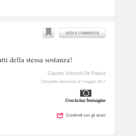
VEDI E COMMENTA
atti della stessa sostanza!
Claudio Visconti De Padua
Composta domenica 21 maggio 2017
Crea la tua Immagine
Condividi con gli amici