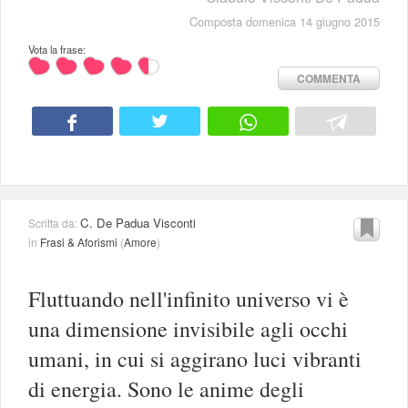
Composta domenica 14 giugno 2015
Vota la frase:
COMMENTA
C. De Padua Visconti
Scritta da:
in
Frasi & Aforismi
(
Amore
)
Fluttuando nell'infinito universo vi è
una dimensione invisibile agli occhi
umani, in cui si aggirano luci vibranti
di energia. Sono le anime degli