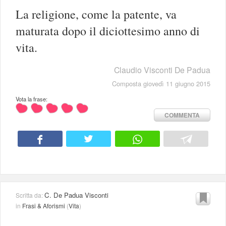
La religione, come la patente, va
maturata dopo il diciottesimo anno di
vita.
Claudio Visconti De Padua
Composta giovedì 11 giugno 2015
Vota la frase:
COMMENTA
C. De Padua Visconti
Scritta da:
in
Frasi & Aforismi
(
Vita
)