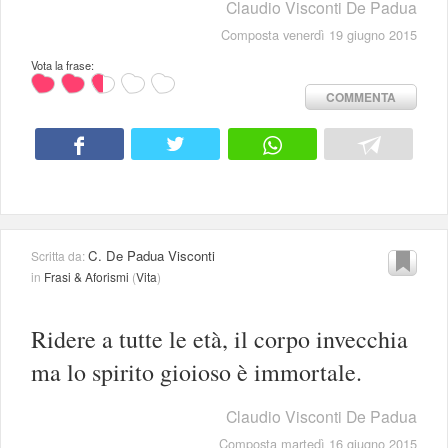
Claudio Visconti De Padua
Composta venerdì 19 giugno 2015
Vota la frase:
COMMENTA
C. De Padua Visconti
Scritta da:
in
Frasi & Aforismi
(
Vita
)
Ridere a tutte le età, il corpo invecchia
ma lo spirito gioioso è immortale.
Claudio Visconti De Padua
Composta martedì 16 giugno 2015