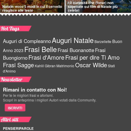
10 curiosità che (forse) non
Natale: ecco 5 modi in cui il cervello
sapevate sui film di Natale più
reagisce alle feste
celebri
Hot Tags
Auguri Natale
Auguri di Compleanno
Buon
Barzellette
Frasi Belle
Frasi Buonanotte
Frasi
Anno 2023
Frasi d'Amore
Frasi per dire Ti Amo
Buongiorno
Frasi Sagge
Oscar Wilde
Kahlil Gibran
Matrimonio
Stati
d'Animo
Newsletter
Rimani in contatto con Noi!
Per te le migliori frasi e aforismi.
Scopri in anteprima i migliori Autori votati dalla Community.
ISCRIVITI
Altri siti
PENSIERIPAROLE