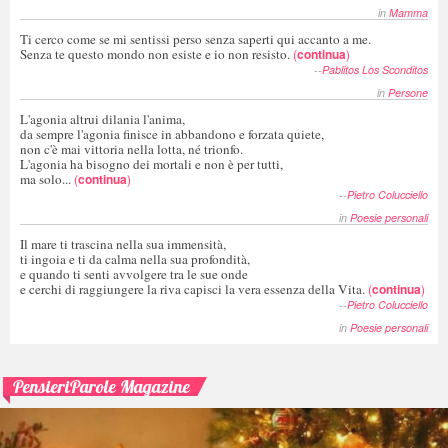
in
Mamma
Ti cerco come se mi sentissi perso senza saperti qui accanto a me.
Senza te questo mondo non esiste e io non resisto.
(
continua
)
--
Pablitos Los Sconditos
in
Persone
L'agonia altrui dilania l'anima,
da sempre l'agonia finisce in abbandono e forzata quiete,
non c'è mai vittoria nella lotta, né trionfo.
L'agonia ha bisogno dei mortali e non è per tutti,
ma solo...
(
continua
)
--
Pietro Colucciello
in
Poesie personali
Il mare ti trascina nella sua immensità,
ti ingoia e ti da calma nella sua profondità,
e quando ti senti avvolgere tra le sue onde
e cerchi di raggiungere la riva capisci la vera essenza della Vita.
(
continua
)
--
Pietro Colucciello
in
Poesie personali
PensieriParole Magazine