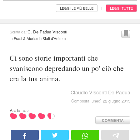
LEGGI LE PIÙ BELLE
LEGGI TUTTE
|
C. De Padua Visconti
Scritta da:
in
Frasi & Aforismi
(
Stati d'Animo
)
Ci sono storie importanti che
svaniscono depredando un po' ciò che
era la tua anima.
Claudio Visconti De Padua
Composta lunedì 22 giugno 2015
Vota la frase:
COMMENTA