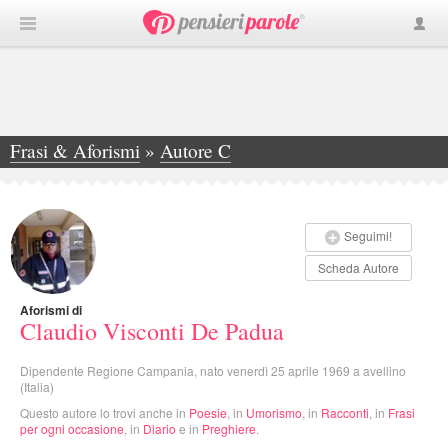
Frasi & Aforismi
»
Autore C
»
Claudio Visconti De Padua
Seguimi!
Scheda Autore
Aforismi di
Claudio Visconti De Padua
Dipendente Regione Campania, nato venerdì 25 aprile 1969 a avellino
(Italia)
Questo autore lo trovi anche in
Poesie
, in
Umorismo
, in
Racconti
, in
Frasi
per ogni occasione
, in
Diario
e in
Preghiere
.