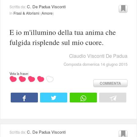
C. De Padua Visconti
Scritta da:
in
Frasi & Aforismi
(
Amore
)
E io m'illumino della tua anima che
fulgida risplende sul mio cuore.
Claudio Visconti De Padua
Composta domenica 14 giugno 2015
Vota la frase:
COMMENTA
C. De Padua Visconti
Scritta da: