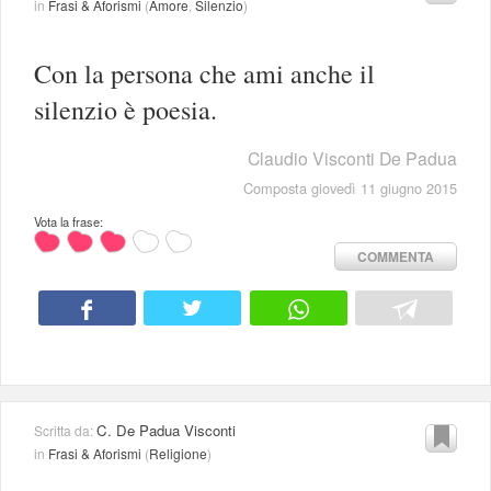
in
Frasi & Aforismi
(
Amore
,
Silenzio
)
Con la persona che ami anche il
silenzio è poesia.
Claudio Visconti De Padua
Composta giovedì 11 giugno 2015
Vota la frase:
COMMENTA
C. De Padua Visconti
Scritta da:
in
Frasi & Aforismi
(
Religione
)