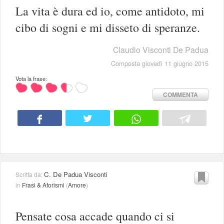
La vita è dura ed io, come antidoto, mi
cibo di sogni e mi disseto di speranze.
Claudio Visconti De Padua
Composta giovedì 11 giugno 2015
Vota la frase:
COMMENTA
C. De Padua Visconti
Scritta da:
in
Frasi & Aforismi
(
Amore
)
Pensate cosa accade quando ci si