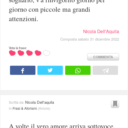
giorno con piccole ma grandi
attenzioni.
Nicola Dell'Aquila
Composta sabato 31 dicembre 2022
Vota la frase:
COMMENTA
Nicola Dell'aquila
Scritta da:
in
Frasi & Aforismi
(
Amore
)
A volte il vero amore arriva sottovoce,