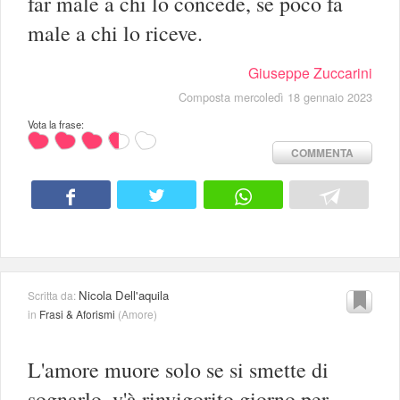
far male a chi lo concede, se poco fa
male a chi lo riceve.
Giuseppe Zuccarini
Composta mercoledì 18 gennaio 2023
Vota la frase:
COMMENTA
Nicola Dell'aquila
Scritta da:
in
Frasi & Aforismi
(
Amore
)
L'amore muore solo se si smette di
sognarlo, v'à rinvigorito giorno per