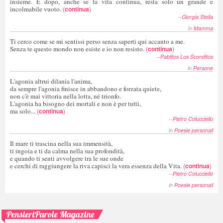
insieme. E dopo, anche se la vita continua, resta solo un grande e
incolmabile vuoto.
(
continua
)
--
Giorgia Stella
in
Mamma
Ti cerco come se mi sentissi perso senza saperti qui accanto a me.
Senza te questo mondo non esiste e io non resisto.
(
continua
)
--
Pablitos Los Sconditos
in
Persone
L'agonia altrui dilania l'anima,
da sempre l'agonia finisce in abbandono e forzata quiete,
non c'è mai vittoria nella lotta, né trionfo.
L'agonia ha bisogno dei mortali e non è per tutti,
ma solo...
(
continua
)
--
Pietro Colucciello
in
Poesie personali
Il mare ti trascina nella sua immensità,
ti ingoia e ti da calma nella sua profondità,
e quando ti senti avvolgere tra le sue onde
e cerchi di raggiungere la riva capisci la vera essenza della Vita.
(
continua
)
--
Pietro Colucciello
in
Poesie personali
PensieriParole Magazine