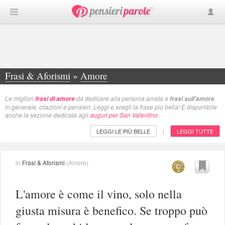
Frasi & Aforismi
»
Amore
Le migliori
da dedicare alla persona amata e
frasi di amore
frasi sull'amore
in generale, citazioni e pensieri. Leggi e scegli la frase più bella! È disponibile
anche la sezione dedicata agli
auguri per San Valentino
.
LEGGI LE PIÙ BELLE
LEGGI TUTTE
|
in
Frasi & Aforismi
(
Amore
)
L'amore è come il vino, solo nella
giusta misura è benefico. Se troppo può