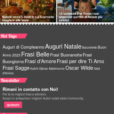
10 curiosità che (forse) non
Natale: ecco 5 modi in cui il cervello
sapevate sui film di Natale più
reagisce alle feste
celebri
Hot Tags
Auguri Natale
Auguri di Compleanno
Buon
Barzellette
Frasi Belle
Frasi Buonanotte
Frasi
Anno 2023
Frasi d'Amore
Frasi per dire Ti Amo
Buongiorno
Frasi Sagge
Oscar Wilde
Kahlil Gibran
Matrimonio
Stati
d'Animo
Newsletter
Rimani in contatto con Noi!
Per te le migliori frasi e aforismi.
Scopri in anteprima i migliori Autori votati dalla Community.
ISCRIVITI