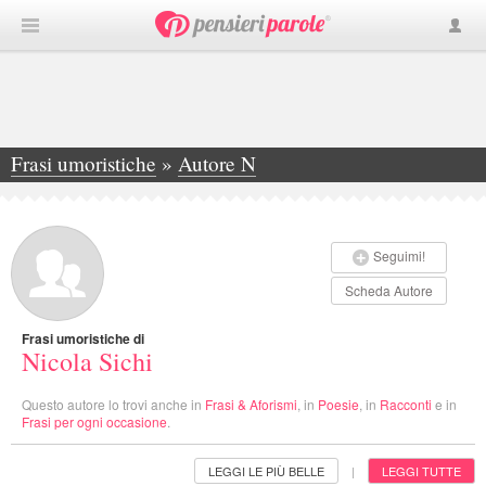
Frasi umoristiche
»
Autore N
»
Nicola Sichi
Seguimi!
Scheda Autore
Frasi umoristiche di
Nicola Sichi
Questo autore lo trovi anche in
Frasi & Aforismi
, in
Poesie
, in
Racconti
e in
Frasi per ogni occasione
.
LEGGI LE PIÙ BELLE
LEGGI TUTTE
|