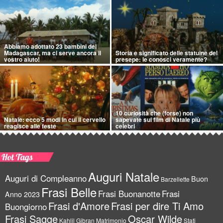
Abbiamo adottato 23 bambini del
Madagascar, ma ci serve ancora il
Storia e significato delle statuine del
vostro aiuto!
presepe: le conosci veramente?
10 curiosità che (forse) non
Natale: ecco 5 modi in cui il cervello
sapevate sui film di Natale più
reagisce alle feste
celebri
Hot Tags
Auguri Natale
Auguri di Compleanno
Buon
Barzellette
Frasi Belle
Frasi Buonanotte
Frasi
Anno 2023
Frasi d'Amore
Frasi per dire Ti Amo
Buongiorno
Frasi Sagge
Oscar Wilde
Kahlil Gibran
Matrimonio
Stati