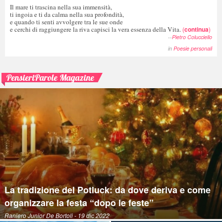
Il mare ti trascina nella sua immensità,
ti ingoia e ti da calma nella sua profondità,
e quando ti senti avvolgere tra le sue onde
e cerchi di raggiungere la riva capisci la vera essenza della Vita.
(
continua
)
--
Pietro Colucciello
in
Poesie personali
PensieriParole Magazine
La tradizione del Potluck: da dove deriva e come
organizzare la festa “dopo le feste”
Raniero Junior De Bortoli
- 19 dic 2022