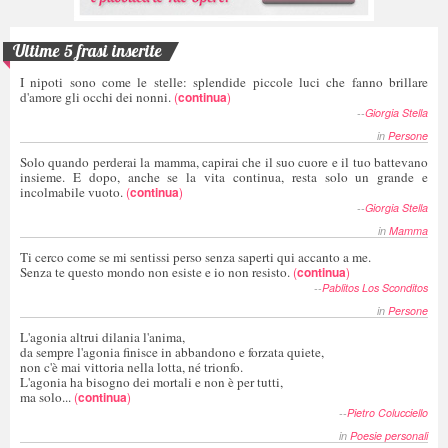
Ultime 5 frasi inserite
I nipoti sono come le stelle: splendide piccole luci che fanno brillare
d'amore gli occhi dei nonni.
(
continua
)
--
Giorgia Stella
in
Persone
Solo quando perderai la mamma, capirai che il suo cuore e il tuo battevano
insieme. E dopo, anche se la vita continua, resta solo un grande e
incolmabile vuoto.
(
continua
)
--
Giorgia Stella
in
Mamma
Ti cerco come se mi sentissi perso senza saperti qui accanto a me.
Senza te questo mondo non esiste e io non resisto.
(
continua
)
--
Pablitos Los Sconditos
in
Persone
L'agonia altrui dilania l'anima,
da sempre l'agonia finisce in abbandono e forzata quiete,
non c'è mai vittoria nella lotta, né trionfo.
L'agonia ha bisogno dei mortali e non è per tutti,
ma solo...
(
continua
)
--
Pietro Colucciello
in
Poesie personali