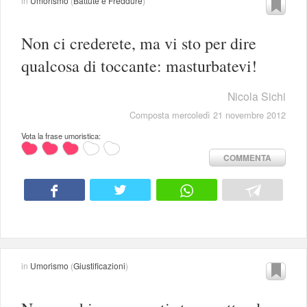
in
Umorismo
(
Battute e Freddure
)
Non ci crederete, ma vi sto per dire
qualcosa di toccante: masturbatevi!
Nicola Sichi
Composta mercoledì 21 novembre 2012
Vota la frase umoristica:
COMMENTA
in
Umorismo
(
Giustificazioni
)