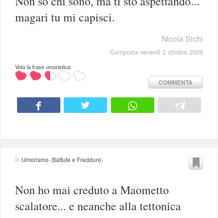
Non so chi sono, ma ti sto aspettando...
magari tu mi capisci.
Nicola Sichi
Composta venerdì 2 ottobre 2009
Vota la frase umoristica:
COMMENTA
in
Umorismo
(
Battute e Freddure
)
Non ho mai creduto a Maometto
scalatore... e neanche alla tettonica