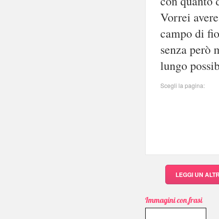
con quanto d
Vorrei avere
campo di fior
senza però m
lungo possibi
Scegli la pagina:
LEGGI UN AL
Immagini con frasi