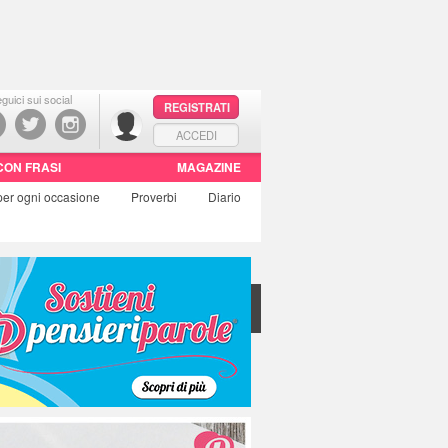
guici sui social
REGISTRATI
ACCEDI
CON FRASI
MAGAZINE
per ogni occasione
Proverbi
Diario