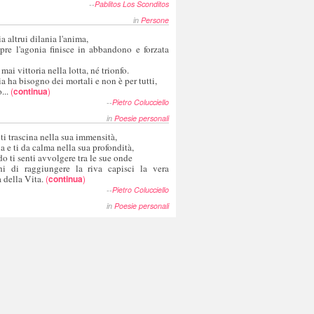
--
Pablitos Los Sconditos
in
Persone
a altrui dilania l'anima,
pre l'agonia finisce in abbandono e forzata
 mai vittoria nella lotta, né trionfo.
a ha bisogno dei mortali e non è per tutti,
...
(
continua
)
--
Pietro Colucciello
in
Poesie personali
 ti trascina nella sua immensità,
ia e ti da calma nella sua profondità,
o ti senti avvolgere tra le sue onde
hi di raggiungere la riva capisci la vera
 della Vita.
(
continua
)
--
Pietro Colucciello
in
Poesie personali