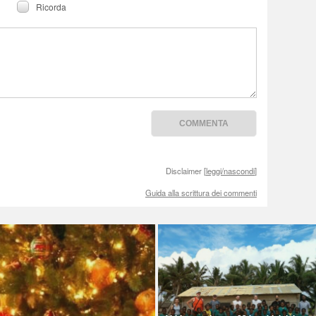
Ricorda
Disclaimer [
leggi/nascondi
]
Guida alla scrittura dei commenti