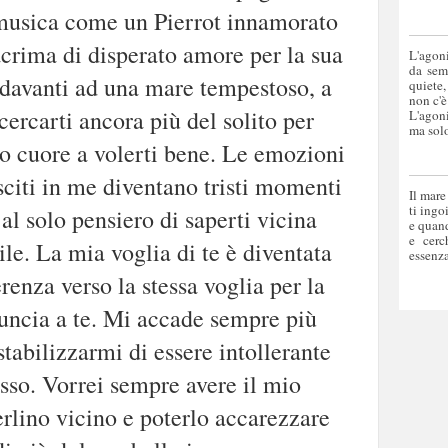
musica come un Pierrot innamorato
acrima di disperato amore per la sua
L'agoni
da sem
 davanti ad una mare tempestoso, a
quiete,
non c'è
 cercarti ancora più del solito per
L'agoni
ma solo
io cuore a volerti bene. Le emozioni
sciti in me diventano tristi momenti
Il mare
ti ingo
 al solo pensiero di saperti vicina
e quand
e cerc
le. La mia voglia di te è diventata
essenza
erenza verso la stessa voglia per la
uncia a te. Mi accade sempre più
stabilizzarmi di essere intollerante
sso. Vorrei sempre avere il mio
rlino vicino e poterlo accarezzare