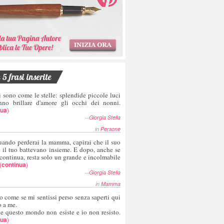
5 frasi inserite
i sono come le stelle: splendide piccole luci
nno brillare d'amore gli occhi dei nonni.
nua
)
--
Giorgia Stella
in
Persone
uando perderai la mamma, capirai che il suo
e il tuo battevano insieme. E dopo, anche se
 continua, resta solo un grande e incolmabile
(
continua
)
--
Giorgia Stella
in
Mamma
o come se mi sentissi perso senza saperti qui
o a me.
te questo mondo non esiste e io non resisto.
nua
)