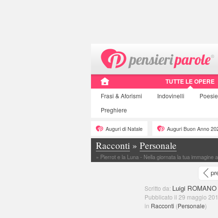
TUTTE LE OPERE
Frasi
& Aforismi
Indovinelli
Poesie
Preghiere
Auguri di Natale
Auguri Buon Anno 20
Racconti
»
Personale
»
Pierrot e la Luna - Nella giornata la tua immagine
pr
Luigi ROMANO
Scritto da:
Pubblicato il 29 maggio 201
in
Racconti
(
Personale
)