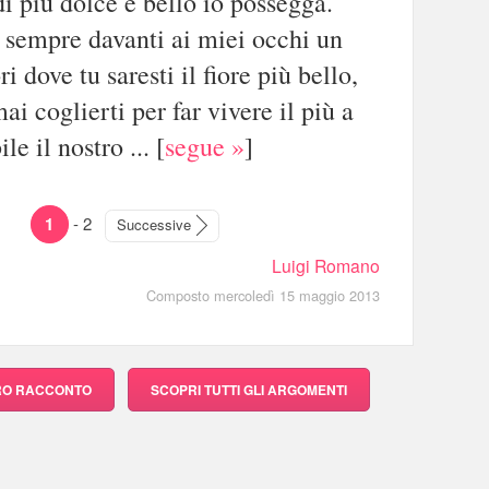
i più dolce e bello io possegga.
 sempre davanti ai miei occhi un
i dove tu saresti il fiore più bello,
ai coglierti per far vivere il più a
le il nostro ...
[
segue »
]
1
-
2
Successive
Luigi Romano
Composto mercoledì 15 maggio 2013
TRO RACCONTO
SCOPRI
TUTTI GLI ARGOMENTI