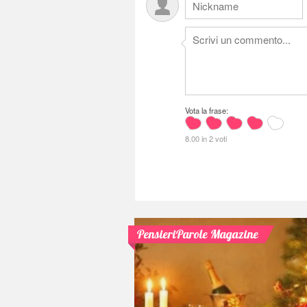
Vota la frase:
8.00 in 2 voti
PensieriParole Magazine