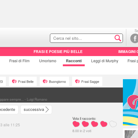
Se
FRASI E POESIE PIÙ BELLE
IMMAGINI 
Frasi di
Film
Umorismo
Racconti
Leggi di Murphy
Frasi
23
Frasi Belle
Buongiorno
Frasi Sagge
 appare sempre... - Luigi Romano
ecedente
successiva
Vota il racconto:
3 alle 11:25
8.00
in
2
voti