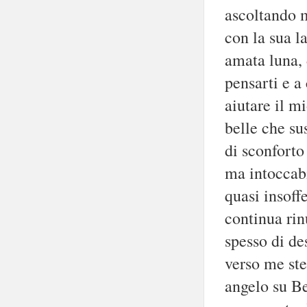
ascoltando 
con la sua l
amata luna,
pensarti e a
aiutare il m
belle che su
di sconforto
ma intoccabi
quasi insoff
continua rin
spesso di de
verso me ste
angelo su Be