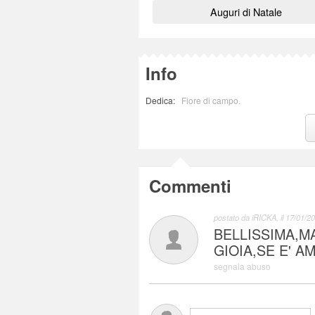
Auguri di Natale
Info
Dedica:
Fiore di campo.
Commenti
postato da
iRICKA
, il
17/01/20
BELLISSIMA,
GIOIA,SE E' A
segnala abuso