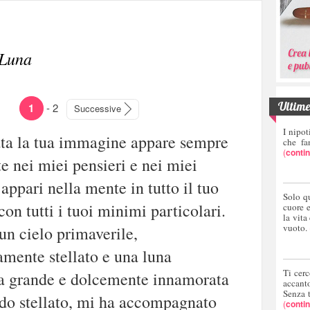
 Luna
Ultime 
1
-
2
Successive
I nipot
ata la tua immagine appare sempre
che fa
(
conti
te nei miei pensieri e nei miei
 appari nella mente in tutto il tuo
Solo q
con tutti i tuoi minimi particolari.
cuore 
la vita
vuoto.
un cielo primaverile,
mente stellato e una luna
Ti cerc
a grande e dolcemente innamorata
accant
Senza 
do stellato, mi ha accompagnato
(
conti