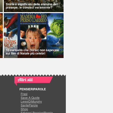
Storia e significato delle statuine del
presepe: le conosci veramente?
10 curiosità che (forse) non sapevate
sui film di Natale più celebri
Altri siti
PENSIERIPAROLE
Frasi
Save A Quote
LeggiDiMurphy
SanteParole
Shop
Edizioni PensieriParole