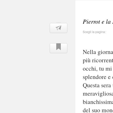
Pierrot e la
Scegli la pagina:
Nella giorn
più ricorren
occhi, tu mi
splendore e 
Questa sera 
meravigliosa
bianchissim
del suo mon