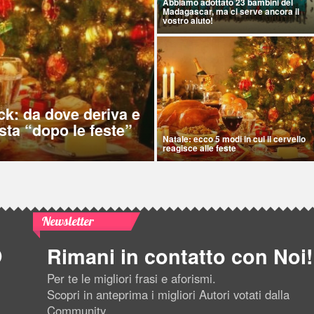
Abbiamo adottato 23 bambini del
Madagascar, ma ci serve ancora il
vostro aiuto!
ck: da dove deriva e
sta “dopo le feste”
Natale: ecco 5 modi in cui il cervello
reagisce alle feste
Newsletter
Rimani in contatto con Noi!
Per te le migliori frasi e aforismi.
Scopri in anteprima i migliori Autori votati dalla
Community.