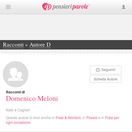
Racconti
»
Autore D
»
Domenico Meloni
Seguimi!
Scheda Autore
Racconti di
Domenico Meloni
Nato a Cagliari
Questo autore lo trovi anche in
Frasi & Aforismi
, in
Poesie
e in
Frasi per
ogni occasione
.