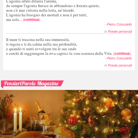
L'agonia altrui dilania l'anima,
da sempre l'agonia finisce in abbandono e forzata quiete,
non c'è mai vittoria nella lotta, né trionfo.
L'agonia ha bisogno dei mortali e non è per tutti,
ma solo...
(
continua
)
--
Pietro Colucciello
in
Poesie personali
Il mare ti trascina nella sua immensità,
ti ingoia e ti da calma nella sua profondità,
e quando ti senti avvolgere tra le sue onde
e cerchi di raggiungere la riva capisci la vera essenza della Vita.
(
continua
)
--
Pietro Colucciello
in
Poesie personali
PensieriParole Magazine