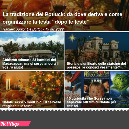
La tradizione del Potluck: da dove deriva e come
organizzare la festa “dopo le feste”
Raniero Junior De Bortoli
- 19 dic 2022
Abbiamo adottato 23 bambini del
Madagascar, ma ci serve ancora il
Storia e significato delle statuine del
vostro aiuto!
presepe: le conosci veramente?
10 curiosità che (forse) non
Natale: ecco 5 modi in cui il cervello
sapevate sui film di Natale più
reagisce alle feste
celebri
Hot Tags