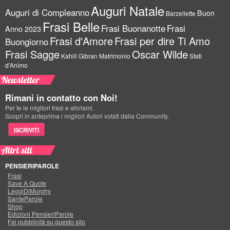
Auguri Natale
Auguri di Compleanno
Buon
Barzellette
Frasi Belle
Frasi Buonanotte
Frasi
Anno 2023
Frasi d'Amore
Frasi per dire Ti Amo
Buongiorno
Frasi Sagge
Oscar Wilde
Kahlil Gibran
Matrimonio
Stati
d'Animo
Newsletter
Rimani in contatto con Noi!
Per te le migliori frasi e aforismi.
Scopri in anteprima i migliori Autori votati dalla Community.
ISCRIVITI
Altri siti
PENSIERIPAROLE
Frasi
Save A Quote
LeggiDiMurphy
SanteParole
Shop
Edizioni PensieriParole
Fai pubblicità su questo sito