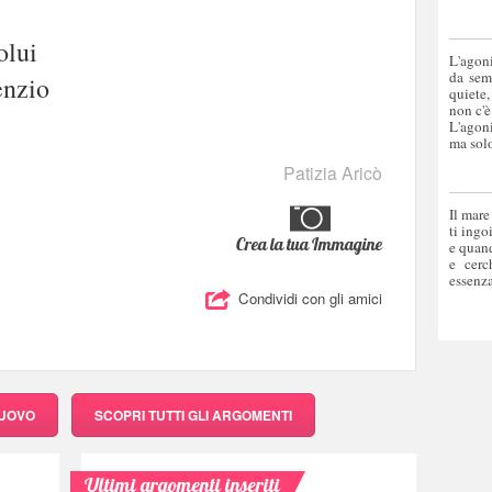
olui
L'agoni
da sem
enzio
quiete,
non c'è
L'agoni
ma solo
Patizia Aricò
Il mare
ti ingo
Crea la tua Immagine
e quand
e cerc
essenza
Condividi con gli amici
NUOVO
SCOPRI
TUTTI GLI ARGOMENTI
Ultimi argomenti inseriti