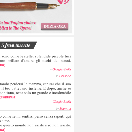
5 frasi inserite
i sono come le stelle: splendide piccole luci
nno brillare d'amore gli occhi dei nonni.
nua
)
--
Giorgia Stella
in
Persone
uando perderai la mamma, capirai che il suo
e il tuo battevano insieme. E dopo, anche se
 continua, resta solo un grande e incolmabile
(
continua
)
--
Giorgia Stella
in
Mamma
o come se mi sentissi perso senza saperti qui
o a me.
te questo mondo non esiste e io non resisto.
nua
)