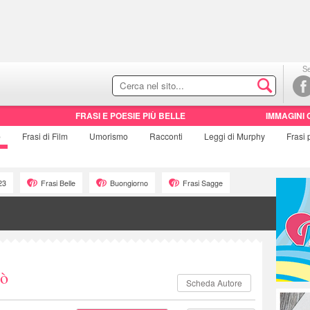
Se
FRASI E POESIE PIÙ BELLE
IMMAGINI 
e
Frasi di
Film
Umorismo
Racconti
Leggi di Murphy
Frasi
23
Frasi Belle
Buongiorno
Frasi Sagge
cò
Scheda Autore