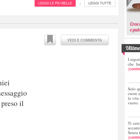
LEGGI LE PIÙ BELLE
LEGGI TUTTE
|
VEDI E COMMENTA
Ultime 
I nipot
che fa
(
conti
miei
Solo q
messaggio
cuore 
la vita
preso il
vuoto.
Ti cerc
accant
Senza 
(
conti