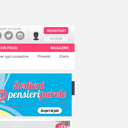
guici sui social
REGISTRATI
ACCEDI
CON FRASI
MAGAZINE
per ogni occasione
Proverbi
Diario