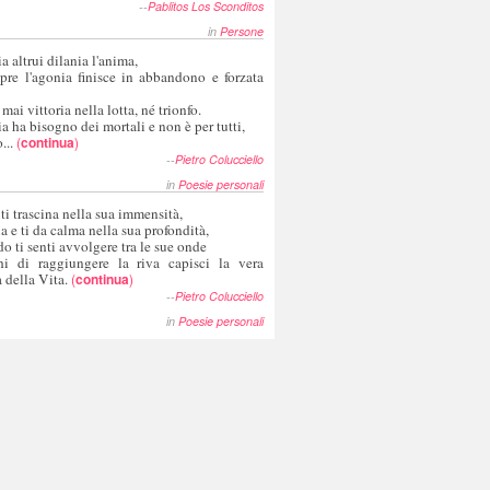
--
Pablitos Los Sconditos
in
Persone
a altrui dilania l'anima,
pre l'agonia finisce in abbandono e forzata
 mai vittoria nella lotta, né trionfo.
a ha bisogno dei mortali e non è per tutti,
...
(
continua
)
--
Pietro Colucciello
in
Poesie personali
 ti trascina nella sua immensità,
ia e ti da calma nella sua profondità,
o ti senti avvolgere tra le sue onde
hi di raggiungere la riva capisci la vera
 della Vita.
(
continua
)
--
Pietro Colucciello
in
Poesie personali