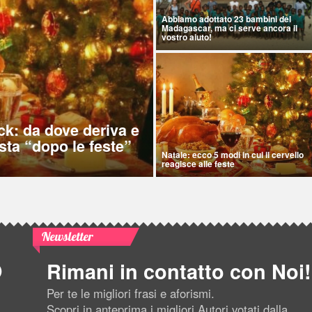
Abbiamo adottato 23 bambini del
Madagascar, ma ci serve ancora il
vostro aiuto!
ck: da dove deriva e
sta “dopo le feste”
Natale: ecco 5 modi in cui il cervello
reagisce alle feste
Newsletter
Rimani in contatto con Noi!
Per te le migliori frasi e aforismi.
Scopri in anteprima i migliori Autori votati dalla