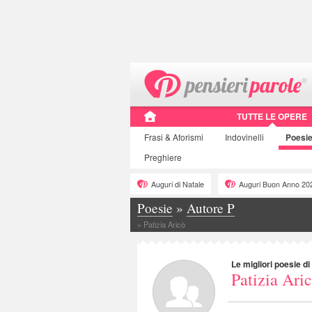
TUTTE LE OPERE
Frasi
& Aforismi
Indovinelli
Poesi
Preghiere
Auguri di Natale
Auguri Buon Anno 20
Poesie
»
Autore P
»
Patizia Aricò
Le migliori poesie di
Patizia Ari