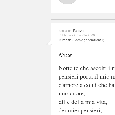
Patrizia
Scritta da:
Pubblicata il 5 aprile 2009
in
Poesie
(
Poesie generazionali
)
Notte
Notte te che ascolti i 
pensieri porta il mio 
d'amore a colui che ha 
mio cuore,
dille della mia vita,
dei miei pensieri,