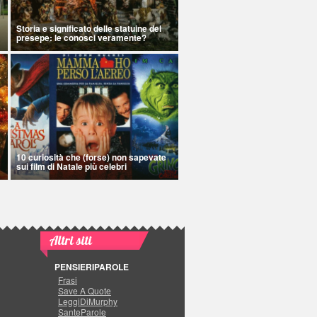
Storia e significato delle statuine del
presepe: le conosci veramente?
10 curiosità che (forse) non sapevate
sui film di Natale più celebri
Altri siti
PENSIERIPAROLE
Frasi
Save A Quote
LeggiDiMurphy
SanteParole