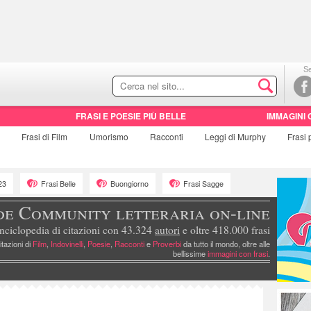
Se
FRASI E POESIE PIÙ BELLE
IMMAGINI 
e
Frasi di
Film
Umorismo
Racconti
Leggi di Murphy
Frasi
23
Frasi Belle
Buongiorno
Frasi Sagge
de Community letteraria on-line
nciclopedia di citazioni con 43.324
autori
e oltre 418.000 frasi
itazioni di
Film
,
Indovinelli
,
Poesie
,
Racconti
e
Proverbi
da tutto il mondo, oltre alle
bellissime
immagini con frasi
.