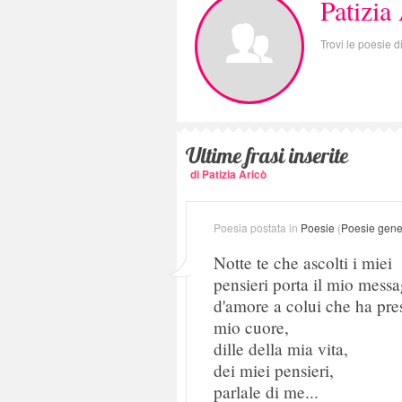
Patizia
Trovi le poesie d
Ultime frasi inserite
di Patizia Aricò
Poesia postata in
Poesie
(
Poesie gene
Notte te che ascolti i miei
pensieri porta il mio mess
d'amore a colui che ha pres
mio cuore,
dille della mia vita,
dei miei pensieri,
parlale di me...