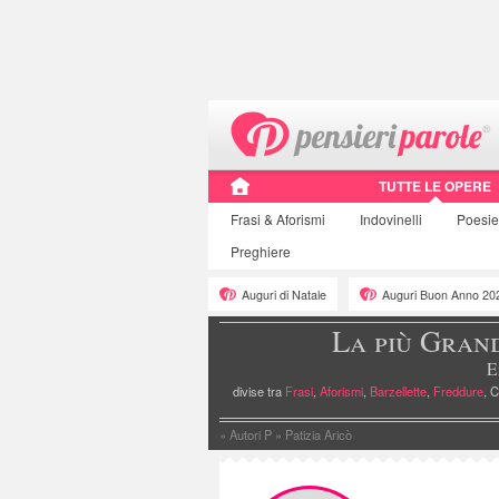
TUTTE LE OPERE
Frasi
& Aforismi
Indovinelli
Poesi
Preghiere
Auguri di Natale
Auguri Buon Anno 20
La più Gran
E
divise tra
Frasi
,
Aforismi
,
Barzellette
,
Freddure
, C
»
Autori P
»
Patizia Aricò