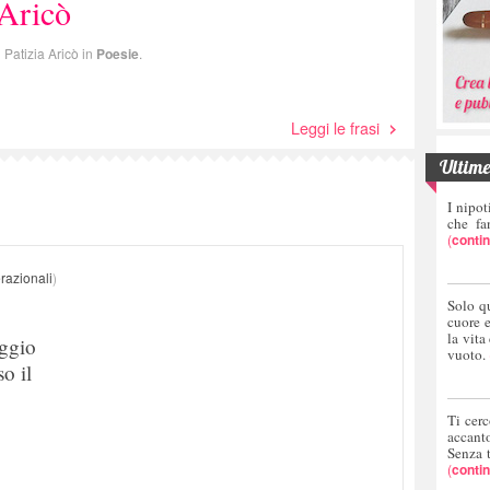
 Aricò
i Patizia Aricò in
Poesie
.
Leggi le frasi
Ultime 
I nipot
che fa
(
conti
razionali
)
Solo q
cuore 
la vita
aggio
vuoto.
o il
Ti cerc
accant
Senza 
(
conti