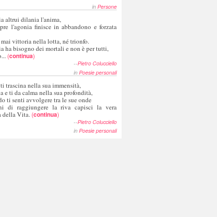
in
Persone
a altrui dilania l'anima,
pre l'agonia finisce in abbandono e forzata
 mai vittoria nella lotta, né trionfo.
a ha bisogno dei mortali e non è per tutti,
...
(
continua
)
--
Pietro Colucciello
in
Poesie personali
 ti trascina nella sua immensità,
ia e ti da calma nella sua profondità,
o ti senti avvolgere tra le sue onde
hi di raggiungere la riva capisci la vera
 della Vita.
(
continua
)
--
Pietro Colucciello
in
Poesie personali