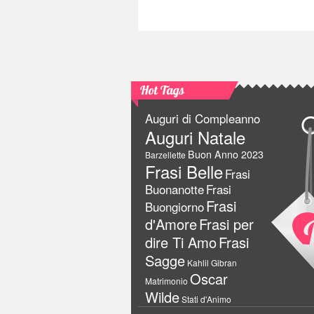
Hot Tags
Auguri di Compleanno
Auguri Natale
Buon Anno 2023
Barzellette
Frasi Belle
Frasi
Buonanotte
Frasi
Frasi
Buongiorno
d'Amore
Frasi per
dire Ti Amo
Frasi
Sagge
Kahlil Gibran
Oscar
Matrimonio
Wilde
Stati d'Animo