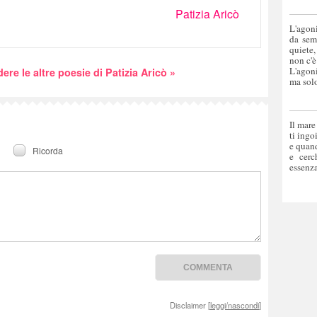
Patizia Aricò
L'agoni
da sem
quiete,
non c'è
L'agoni
ere le altre poesie di Patizia Aricò »
ma solo
Il mare
ti ingo
e quand
Ricorda
e cerc
essenza
Disclaimer [
leggi/nascondi
]