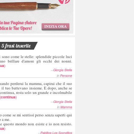
5 frasi inserite
i sono come le stelle: splendide piccole luci
nno brillare d'amore gli occhi dei nonni.
nua
)
--
Giorgia Stella
in
Persone
uando perderai la mamma, capirai che il suo
e il tuo battevano insieme. E dopo, anche se
 continua, resta solo un grande e incolmabile
(
continua
)
--
Giorgia Stella
in
Mamma
o come se mi sentissi perso senza saperti qui
o a me.
te questo mondo non esiste e io non resisto.
nua
)
--
Pablitos Los Sconditos