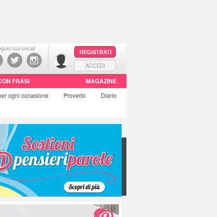
guici sui social
REGISTRATI
ACCEDI
CON FRASI
MAGAZINE
per ogni occasione
Proverbi
Diario