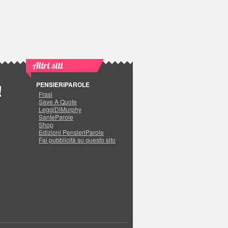
Altri siti
PENSIERIPAROLE
!
Frasi
Save A Quote
LeggiDiMurphy
SanteParole
Shop
Edizioni PensieriParole
Fai pubblicità su questo sito