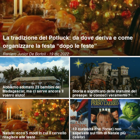
La tradizione del Potluck: da dove deriva e come
organizzare la festa “dopo le feste”
Raniero Junior De Bortoli
- 19 dic 2022
Abbiamo adottato 23 bambini del
Madagascar, ma ci serve ancora il
Storia e significato delle statuine del
vostro aiuto!
presepe: le conosci veramente?
10 curiosità che (forse) non
Natale: ecco 5 modi in cui il cervello
sapevate sui film di Natale più
reagisce alle feste
celebri