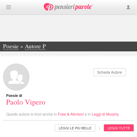
Poesie
»
Autore P
»
Paolo Vipero
Scheda Autore
Poesie di
Paolo Vipero
Questo autore lo trovi anche in
Frasi & Aforismi
e in
Leggi di Murphy
.
LEGGI LE PIÙ BELLE
LEGGI TUTTE
|