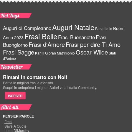
Hot Tags
Auguri Natale
Auguri di Compleanno
Buon
Barzellette
Frasi Belle
Frasi Buonanotte
Frasi
Anno 2023
Frasi d'Amore
Frasi per dire Ti Amo
Buongiorno
Frasi Sagge
Oscar Wilde
Kahlil Gibran
Matrimonio
Stati
d'Animo
Newsletter
Rimani in contatto con Noi!
Per te le migliori frasi e aforismi.
Scopri in anteprima i migliori Autori votati dalla Community.
ISCRIVITI
Altri siti
PENSIERIPAROLE
Frasi
Save A Quote
LeggiDiMurphy