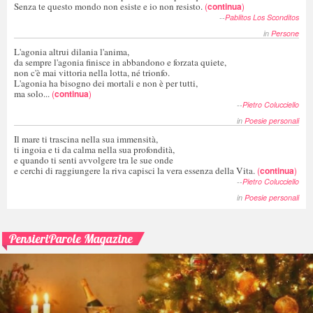
Senza te questo mondo non esiste e io non resisto.
(
continua
)
--
Pablitos Los Sconditos
in
Persone
L'agonia altrui dilania l'anima,
da sempre l'agonia finisce in abbandono e forzata quiete,
non c'è mai vittoria nella lotta, né trionfo.
L'agonia ha bisogno dei mortali e non è per tutti,
ma solo...
(
continua
)
--
Pietro Colucciello
in
Poesie personali
Il mare ti trascina nella sua immensità,
ti ingoia e ti da calma nella sua profondità,
e quando ti senti avvolgere tra le sue onde
e cerchi di raggiungere la riva capisci la vera essenza della Vita.
(
continua
)
--
Pietro Colucciello
in
Poesie personali
PensieriParole Magazine