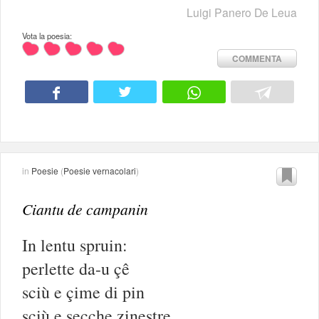
Luigi Panero De Leua
Vota la poesia:
COMMENTA
in
Poesie
(
Poesie vernacolari
)
Ciantu de campanin
In lentu spruin:
perlette da-u çê
sciù e çime di pin
sciù e secche zinestre