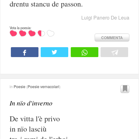
drentu stancu de passon.
Luigi Panero De Leua
Vota la poesia:
COMMENTA
in
Poesie
(
Poesie vernacolari
)
In nïo d'inverno
De vitta l'è privo
in nïo lasciù