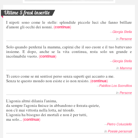
Ultime 5 frasi inserite
I nipoti sono come le stelle: splendide piccole luci che fanno brillare
d'amore gli occhi dei nonni.
(
continua
)
--
Giorgia Stella
in
Persone
Solo quando perderai la mamma, capirai che il suo cuore e il tuo battevano
insieme. E dopo, anche se la vita continua, resta solo un grande e
incolmabile vuoto.
(
continua
)
--
Giorgia Stella
in
Mamma
Ti cerco come se mi sentissi perso senza saperti qui accanto a me.
Senza te questo mondo non esiste e io non resisto.
(
continua
)
--
Pablitos Los Sconditos
in
Persone
L'agonia altrui dilania l'anima,
da sempre l'agonia finisce in abbandono e forzata quiete,
non c'è mai vittoria nella lotta, né trionfo.
L'agonia ha bisogno dei mortali e non è per tutti,
ma solo...
(
continua
)
--
Pietro Colucciello
in
Poesie personali