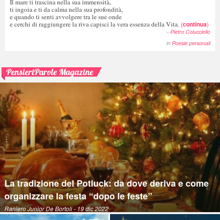
Il mare ti trascina nella sua immensità,
ti ingoia e ti da calma nella sua profondità,
e quando ti senti avvolgere tra le sue onde
e cerchi di raggiungere la riva capisci la vera essenza della Vita.
(
continua
)
--
Pietro Colucciello
in
Poesie personali
PensieriParole Magazine
La tradizione del Potluck: da dove deriva e come
organizzare la festa “dopo le feste”
Raniero Junior De Bortoli
- 19 dic 2022