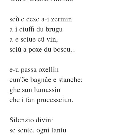
scù e cexe a-i zermin
a-i ciuffi du brugu
a-e sciue cü vin,
sciù a poxe du boscu...
e-u passa oxellin
cun'öe bagnâe e stanche:
ghe sun lumassin
che i fan prucessciun.
Silenzio divin:
se sente, ogni tantu