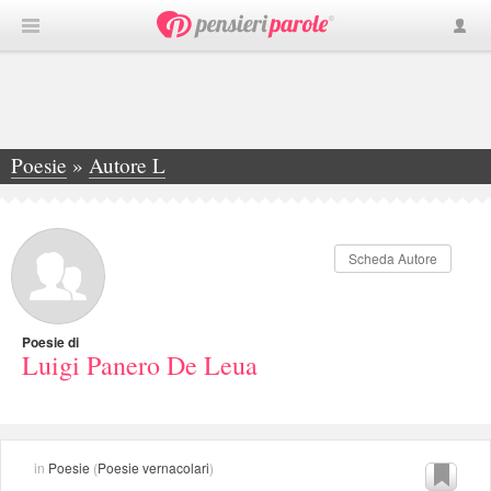
Poesie
»
Autore L
»
Luigi Panero De Leua
Scheda Autore
Poesie di
Luigi Panero De Leua
in
Poesie
(
Poesie vernacolari
)