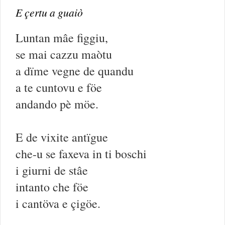
E çertu a guaiò
Luntan mâe figgiu,
se mai cazzu maòtu
a dïme vegne de quandu
a te cuntovu e föe
andando pè möe.
E de vixite antïgue
che-u se faxeva in ti boschi
i giurni de stâe
intanto che föe
i cantöva e çigöe.