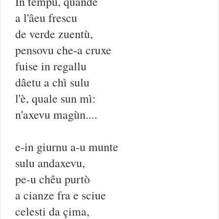
In tempu, quande
a l'âeu frescu
de verde zuentù,
pensovu che-a cruxe
fuise in regallu
dâetu a chì sulu
l'è, quale sun mì:
n'axevu magùn....
e-in giurnu a-u munte
sulu andaxevu,
pe-u chêu purtò
a cianze fra e sciue
celesti da çima,