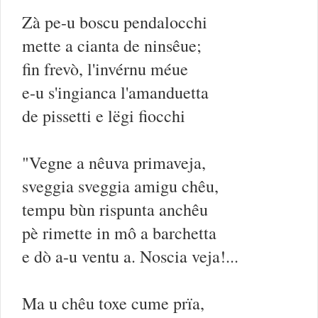
Zà pe-u boscu pendalocchi
mette a cianta de ninsêue;
fin frevò, l'invérnu méue
e-u s'ingianca l'amanduetta
de pissetti e lëgi fiocchi
"Vegne a nêuva primaveja,
sveggia sveggia amigu chêu,
tempu bùn rispunta anchêu
pè rimette in mô a barchetta
e dò a-u ventu a. Noscia veja!...
Ma u chêu toxe cume prïa,