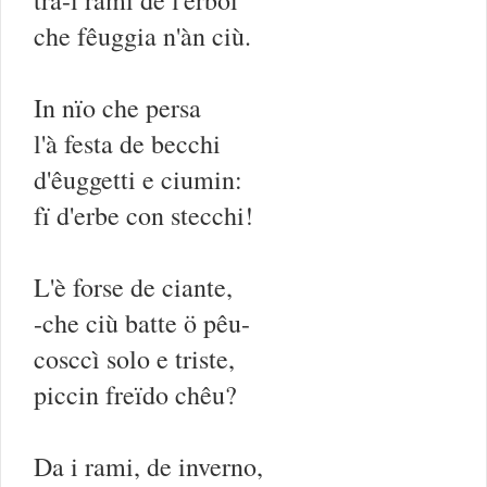
tra-i rami de l'erboi
che fêuggia n'àn ciù.
In nïo che persa
l'à festa de becchi
d'êuggetti e ciumin:
fï d'erbe con stecchi!
L'è forse de ciante,
-che ciù batte ö pêu-
cosccì solo e triste,
piccin freïdo chêu?
Da i rami, de inverno,