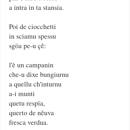
a intra in ta stansia.
Poi de ciocchetti
in sciamu spessu
sgöa pe-u çê:
l'è un campanin
che-u dixe bungiurnu
a quellu ch'inturnu
a-i munti
quetu respïa,
querto de nêuva
fresca verdua.