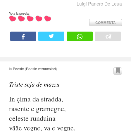
Luigi Panero De Leua
Vota la poesia:
COMMENTA
in
Poesie
(
Poesie vernacolari
)
Triste seja de mazzu
In çima da stradda,
rasente e gramegne,
celeste runduina
vââe vegne, va e vegne.