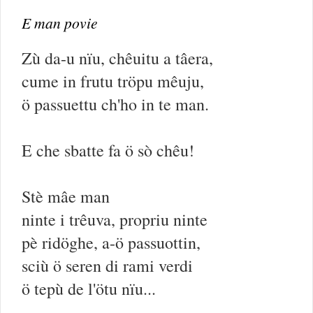
E man povie
Zù da-u nïu, chêuitu a tâera,
cume in frutu tröpu mêuju,
ö passuettu ch'ho in te man.
E che sbatte fa ö sò chêu!
Stè mâe man
ninte i trêuva, propriu ninte
pè ridöghe, a-ö passuottin,
sciù ö seren di rami verdi
ö tepù de l'ötu nïu...