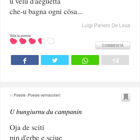
u velu d'âeguetta
che-u bagna ogni cösa...
Luigi Panero De Leua
Vota la poesia:
COMMENTA
in
Poesie
(
Poesie vernacolari
)
U bungiurnu du campanin
Oja de sciti
pin d'erbe e sciue