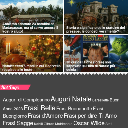
Abbiamo adottato 23 bambini del
Madagascar, ma ci serve ancora il
Storia e significato delle statuine del
vostro aiuto!
presepe: le conosci veramente?
10 curiosità che (forse) non
Natale: ecco 5 modi in cui il cervello
sapevate sui film di Natale più
reagisce alle feste
celebri
Hot Tags
Auguri Natale
Auguri di Compleanno
Buon
Barzellette
Frasi Belle
Frasi Buonanotte
Frasi
Anno 2023
Frasi d'Amore
Frasi per dire Ti Amo
Buongiorno
Frasi Sagge
Oscar Wilde
Kahlil Gibran
Matrimonio
Stati