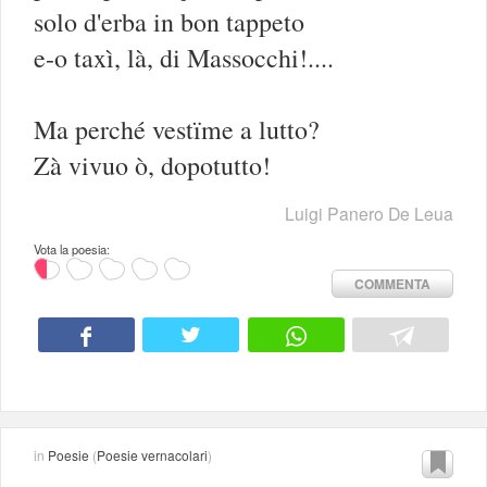
solo d'erba in bon tappeto
e-o taxì, là, di Massocchi!....
Ma perché vestïme a lutto?
Zà vivuo ò, dopotutto!
Luigi Panero De Leua
Vota la poesia:
COMMENTA
in
Poesie
(
Poesie vernacolari
)