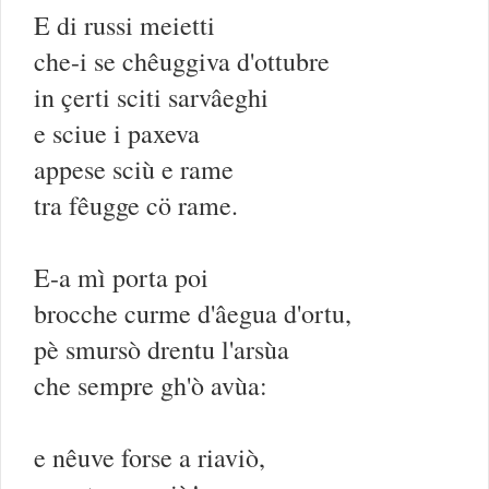
E di russi meietti
che-i se chêuggiva d'ottubre
in çerti sciti sarvâeghi
e sciue i paxeva
appese sciù e rame
tra fêugge cö rame.
E-a mì porta poi
brocche curme d'âegua d'ortu,
pè smursò drentu l'arsùa
che sempre gh'ò avùa:
e nêuve forse a riaviò,