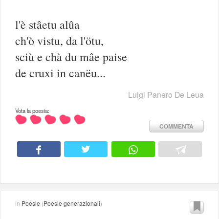
l'è stâetu alûa
ch'ò vistu, da l'ötu,
sciù e chà du mâe paise
de cruxi in canëu...
Luigi Panero De Leua
Vota la poesia:
COMMENTA
in
Poesie
(
Poesie generazionali
)