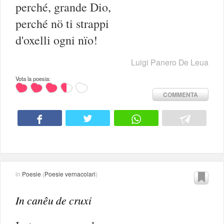
perché, grande Dio,
perché nö ti strappi
d'oxelli ogni nïo!
Luigi Panero De Leua
Vota la poesia:
COMMENTA
in
Poesie
(
Poesie vernacolari
)
In canêu de cruxi