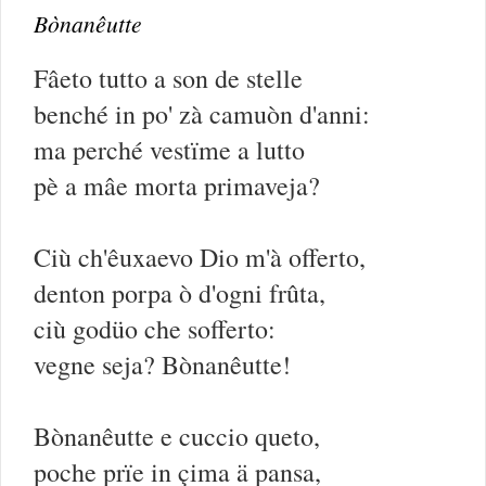
Bònanêutte
Fâeto tutto a son de stelle
benché in po' zà camuòn d'anni:
ma perché vestïme a lutto
pè a mâe morta primaveja?
Ciù ch'êuxaevo Dio m'à offerto,
denton porpa ò d'ogni frûta,
ciù godüo che sofferto:
vegne seja? Bònanêutte!
Bònanêutte e cuccio queto,
poche prïe in çima ä pansa,