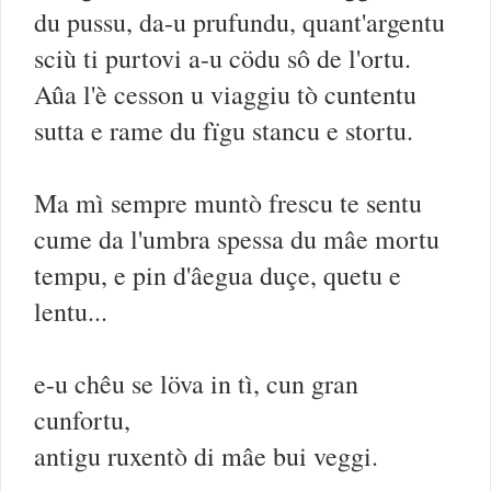
du pussu, da-u prufundu, quant'argentu
sciù ti purtovi a-u cödu sô de l'ortu.
Aûa l'è cesson u viaggiu tò cuntentu
sutta e rame du fïgu stancu e stortu.
Ma mì sempre muntò frescu te sentu
cume da l'umbra spessa du mâe mortu
tempu, e pin d'âegua duçe, quetu e
lentu...
e-u chêu se löva in tì, cun gran
cunfortu,
antigu ruxentò di mâe bui veggi.