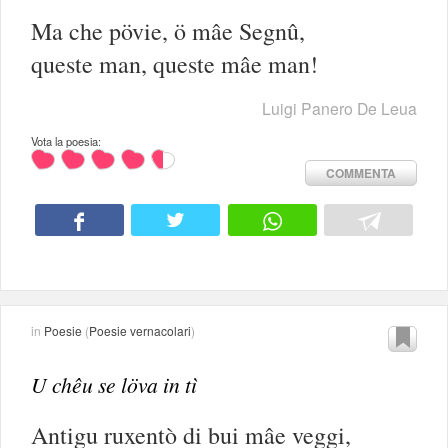
Ma che pövie, ö mâe Segnû,
queste man, queste mâe man!
Luigi Panero De Leua
Vota la poesia:
COMMENTA
in
Poesie
(
Poesie vernacolari
)
U chêu se löva in tì
Antigu ruxentò di bui mâe veggi,