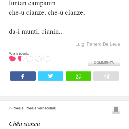
luntan campanin
che-u cianze, che-u cianze,
da-i munti, cianin...
Luigi Panero De Leua
Vota la poesia:
COMMENTA
in
Poesie
(
Poesie vernacolari
)
Chêu stancu