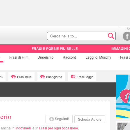
Se
FRASI E POESIE PIÙ BELLE
IMMAGINI 
e
Frasi di
Film
Umorismo
Racconti
Leggi di Murphy
Frasi
23
Frasi Belle
Buongiorno
Frasi Sagge
erio
Seguimi!
Scheda Autore
i anche in
Indovinelli
e in
Frasi per ogni occasione
.