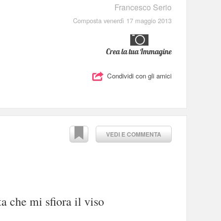
Francesco Serio
Composta venerdì 17 maggio 2013
Crea la tua Immagine
Condividi con gli amici
VEDI E COMMENTA
a che mi sfiora il viso