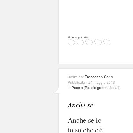
Vota la poesia:
Francesco Serio
Scritta da:
Pubblicata il 24 maggio 2013
in
Poesie
(
Poesie generazionali
)
Anche se
Anche se io
io so che c'è