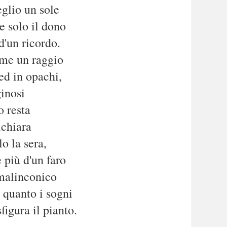
eglio un sole
te solo il dono
'un ricordo.
ome un raggio
 ed in opachi,
ginosi
lo resta
ichiara
o la sera,
 più d'un faro
 malinconico
 quanto i sogni
figura il pianto.