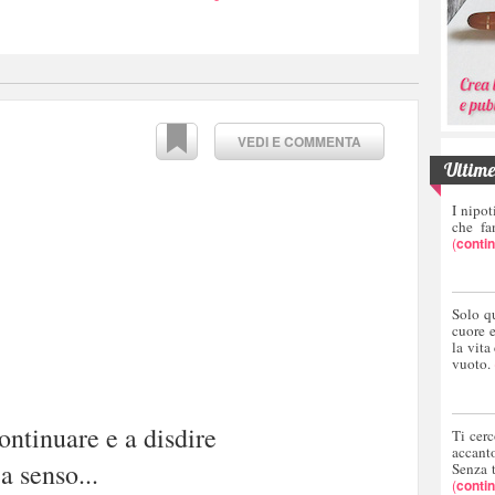
VEDI E COMMENTA
Ultime 
I nipot
che fa
(
conti
Solo q
cuore 
la vita
vuoto.
ontinuare e a disdire
Ti cerc
accant
a senso...
Senza 
(
conti