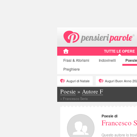
TUTTE LE OPERE
Frasi
& Aforismi
Indovinelli
Poesi
Preghiere
Auguri di Natale
Auguri Buon Anno 20
Poesie
»
Autore F
»
Francesco Serio
Poesie di
Francesco S
Questo autore lo trov