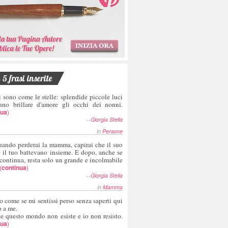
5 frasi inserite
i sono come le stelle: splendide piccole luci
nno brillare d'amore gli occhi dei nonni.
nua
)
--
Giorgia Stella
in
Persone
uando perderai la mamma, capirai che il suo
e il tuo battevano insieme. E dopo, anche se
 continua, resta solo un grande e incolmabile
(
continua
)
--
Giorgia Stella
in
Mamma
o come se mi sentissi perso senza saperti qui
o a me.
te questo mondo non esiste e io non resisto.
nua
)