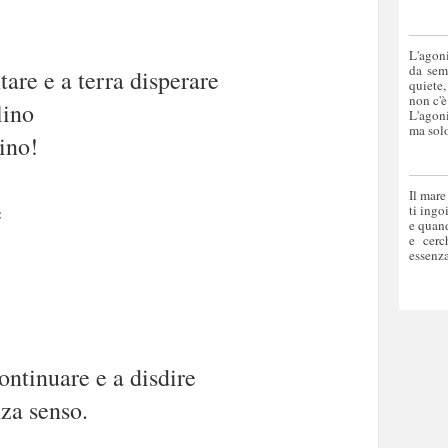
L'agoni
da sem
tare e a terra disperare
quiete,
non c'è
lino
L'agoni
ma solo
ino!
Il mare
e
ti ingo
e quand
e cerc
essenza
ontinuare e a disdire
nza senso.