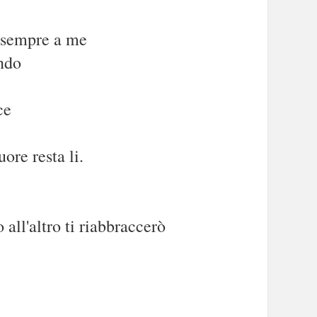
i sempre a me
ndo
ce
ore resta li.
 all'altro ti riabbraccerò