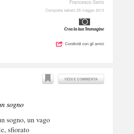
Francesco Serio
Composta sabato 25 maggio 2013
Crea la tua Immagine
Condividi con gli amici
VEDI E COMMENTA
un sogno
un sogno, un vago
e, sfiorato