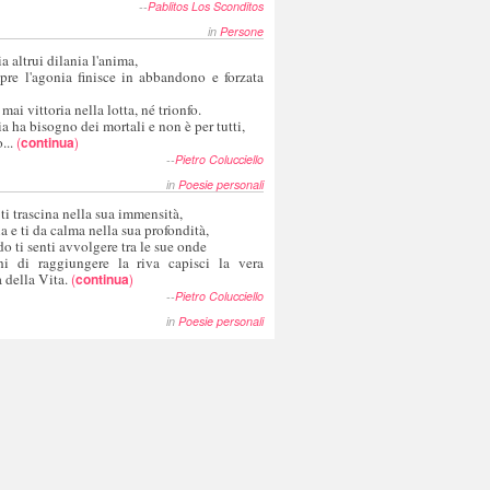
--
Pablitos Los Sconditos
in
Persone
a altrui dilania l'anima,
pre l'agonia finisce in abbandono e forzata
 mai vittoria nella lotta, né trionfo.
a ha bisogno dei mortali e non è per tutti,
...
(
continua
)
--
Pietro Colucciello
in
Poesie personali
 ti trascina nella sua immensità,
ia e ti da calma nella sua profondità,
o ti senti avvolgere tra le sue onde
hi di raggiungere la riva capisci la vera
 della Vita.
(
continua
)
--
Pietro Colucciello
in
Poesie personali