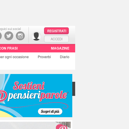
guici sui social
REGISTRATI
ACCEDI
CON FRASI
MAGAZINE
per ogni occasione
Proverbi
Diario