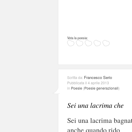
Vota la poesia:
Francesco Serio
Scritta da:
Pubblicata il 4 aprile 2013
in
Poesie
(
Poesie generazionali
)
Sei una lacrima che
Sei una lacrima bagnat
anche quando rido