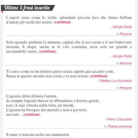
Ultime 5 frasi inserite
I nipoti sono come le stelle: splendide piccole luci che fanno brillare
d'amore gli occhi dei nonni.
(
continua
)
--
Giorgia Stella
in
Persone
Solo quando perderai la mamma, capirai che il suo cuore e il tuo battevano
insieme. E dopo, anche se la vita continua, resta solo un grande e
incolmabile vuoto.
(
continua
)
--
Giorgia Stella
in
Mamma
Ti cerco come se mi sentissi perso senza saperti qui accanto a me.
Senza te questo mondo non esiste e io non resisto.
(
continua
)
--
Pablitos Los Sconditos
in
Persone
L'agonia altrui dilania l'anima,
da sempre l'agonia finisce in abbandono e forzata quiete,
non c'è mai vittoria nella lotta, né trionfo.
L'agonia ha bisogno dei mortali e non è per tutti,
ma solo...
(
continua
)
--
Pietro Colucciello
in
Poesie personali
Il mare ti trascina nella sua immensità,