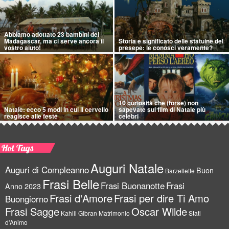
Abbiamo adottato 23 bambini del
Madagascar, ma ci serve ancora il
Storia e significato delle statuine del
vostro aiuto!
presepe: le conosci veramente?
10 curiosità che (forse) non
Natale: ecco 5 modi in cui il cervello
sapevate sui film di Natale più
reagisce alle feste
celebri
Hot Tags
Auguri Natale
Auguri di Compleanno
Buon
Barzellette
Frasi Belle
Frasi Buonanotte
Frasi
Anno 2023
Frasi d'Amore
Frasi per dire Ti Amo
Buongiorno
Frasi Sagge
Oscar Wilde
Kahlil Gibran
Matrimonio
Stati
d'Animo