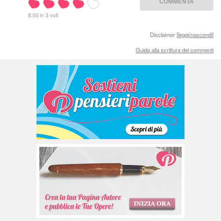
8.00 in 3 voti
Disclaimer [
leggi/nascondi
]
Guida alla scrittura dei commenti