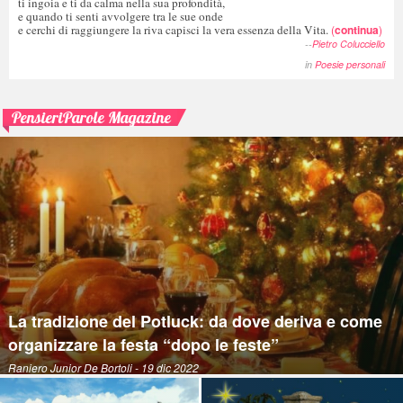
ti ingoia e ti da calma nella sua profondità,
e quando ti senti avvolgere tra le sue onde
e cerchi di raggiungere la riva capisci la vera essenza della Vita.
(
continua
)
--
Pietro Colucciello
in
Poesie personali
PensieriParole Magazine
La tradizione del Potluck: da dove deriva e come
organizzare la festa “dopo le feste”
Raniero Junior De Bortoli
- 19 dic 2022