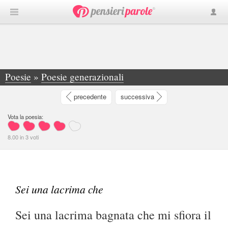
Poesie
»
Poesie generazionali
»
Sei una lacrima che - Sei una lacrima bagnata che mi sfiora il viso... - Francesco Serio
precedente
successiva
Vota la poesia:
8.00
in
3
voti
Sei una lacrima che
Sei una lacrima bagnata che mi sfiora il