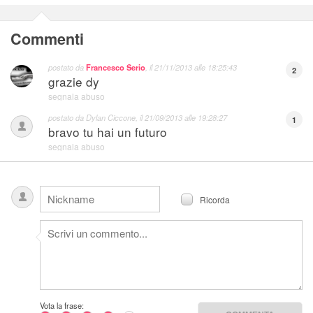
Commenti
postato da
Francesco Serio
, il
21/11/2013 alle 18:25:43
2
grazie dy
segnala abuso
postato da
Dylan Ciccone
, il
21/09/2013 alle 19:28:27
1
bravo tu hai un futuro
segnala abuso
Ricorda
Vota la frase: