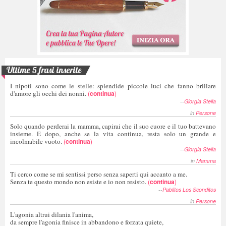
Ultime 5 frasi inserite
I nipoti sono come le stelle: splendide piccole luci che fanno brillare
d'amore gli occhi dei nonni.
(
continua
)
--
Giorgia Stella
in
Persone
Solo quando perderai la mamma, capirai che il suo cuore e il tuo battevano
insieme. E dopo, anche se la vita continua, resta solo un grande e
incolmabile vuoto.
(
continua
)
--
Giorgia Stella
in
Mamma
Ti cerco come se mi sentissi perso senza saperti qui accanto a me.
Senza te questo mondo non esiste e io non resisto.
(
continua
)
--
Pablitos Los Sconditos
in
Persone
L'agonia altrui dilania l'anima,
da sempre l'agonia finisce in abbandono e forzata quiete,