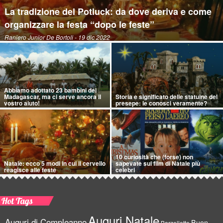
La tradizione del Potluck: da dove deriva e come
organizzare la festa “dopo le feste”
Raniero Junior De Bortoli
- 19 dic 2022
Abbiamo adottato 23 bambini del
Madagascar, ma ci serve ancora il
Storia e significato delle statuine del
vostro aiuto!
presepe: le conosci veramente?
10 curiosità che (forse) non
Natale: ecco 5 modi in cui il cervello
sapevate sui film di Natale più
reagisce alle feste
celebri
Hot Tags
Auguri Natale
Auguri di Compleanno
Buon
Barzellette