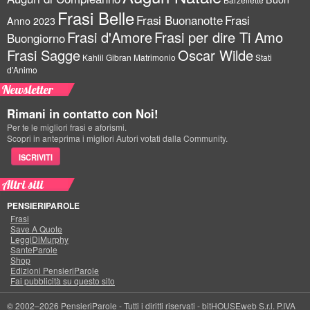
Frasi Belle
Frasi Buonanotte
Frasi
Anno 2023
Frasi d'Amore
Frasi per dire Ti Amo
Buongiorno
Frasi Sagge
Oscar Wilde
Kahlil Gibran
Matrimonio
Stati
d'Animo
Newsletter
Rimani in contatto con Noi!
Per te le migliori frasi e aforismi.
Scopri in anteprima i migliori Autori votati dalla Community.
ISCRIVITI
Altri siti
PENSIERIPAROLE
Frasi
Save A Quote
LeggiDiMurphy
SanteParole
Shop
Edizioni PensieriParole
Fai pubblicità su questo sito
© 2002–2026 PensieriParole - Tutti i diritti riservati -
bitHOUSEweb S.r.l.
P.IVA