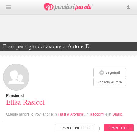
Frasi per ogni occasione
»
Autore E
»
Elisa Rasicci
Seguimi!
Scheda Autore
Pensieri di
Elisa Rasicci
Questo autore lo trovi anche in
Frasi & Aforismi
, in
Racconti
e in
Diario
.
LEGGI LE PIÙ BELLE
LEGGI TUTTE
|