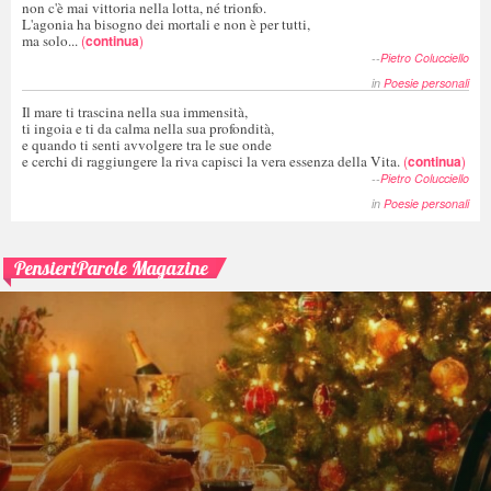
non c'è mai vittoria nella lotta, né trionfo.
L'agonia ha bisogno dei mortali e non è per tutti,
ma solo...
(
continua
)
--
Pietro Colucciello
in
Poesie personali
Il mare ti trascina nella sua immensità,
ti ingoia e ti da calma nella sua profondità,
e quando ti senti avvolgere tra le sue onde
e cerchi di raggiungere la riva capisci la vera essenza della Vita.
(
continua
)
--
Pietro Colucciello
in
Poesie personali
PensieriParole Magazine