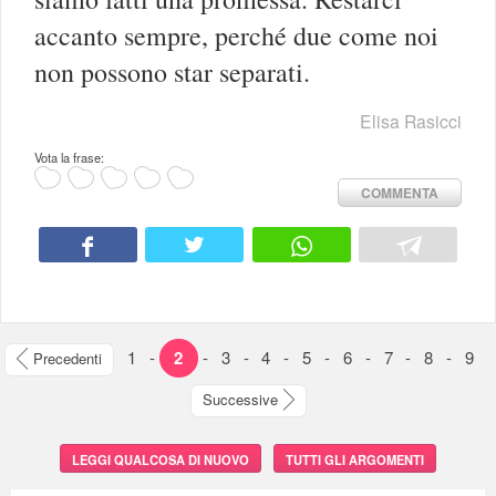
accanto sempre, perché due come noi
non possono star separati.
Elisa Rasicci
Vota la frase:
COMMENTA
1
-
2
-
3
-
4
-
5
-
6
-
7
-
8
-
9
Precedenti
Successive
LEGGI QUALCOSA DI NUOVO
TUTTI GLI ARGOMENTI