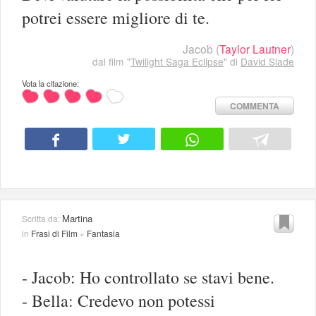
potrei essere migliore di te.
Jacob
(
Taylor Lautner
)
dal film "
Twilight Saga Eclipse
" di
David Slade
Vota la citazione:
COMMENTA
Martina
Scritta da:
in
Frasi di Film
»
Fantasia
- Jacob: Ho controllato se stavi bene.
- Bella: Credevo non potessi