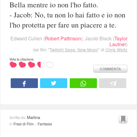
Bella mentre io non l'ho fatto.
- Jacob: No, tu non lo hai fatto e io non
l'ho protetta per fare un piacere a te.
Edward Cullen
(
Robert Pattinson
),
Jacob Black
(
Taylor
Lautner
)
dal film "
Twilight Saga: New Moon
" di
Chris Weitz
Vota la citazione:
COMMENTA
Martina
Scritta da:
in
Frasi di Film
»
Fantasia