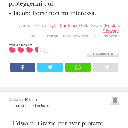
proteggermi qui.
- Jacob: Forse non mi interessa.
Jacob Black
(
Taylor Lautner
),
Bella Swan
(
Kristen
Stewart
)
dal film "
Twilight Saga: New Moon
" di
Chris Weitz
Vota la citazione:
COMMENTA
Martina
Scritta da:
in
Frasi di Film
»
Fantasia
- Edward: Grazie per aver protetto