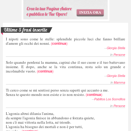
Ultime 5 frasi inserite
I nipoti sono come le stelle: splendide piccole luci che fanno brillare
d'amore gli occhi dei nonni.
(
continua
)
--
Giorgia Stella
in
Persone
Solo quando perderai la mamma, capirai che il suo cuore e il tuo battevano
insieme. E dopo, anche se la vita continua, resta solo un grande e
incolmabile vuoto.
(
continua
)
--
Giorgia Stella
in
Mamma
Ti cerco come se mi sentissi perso senza saperti qui accanto a me.
Senza te questo mondo non esiste e io non resisto.
(
continua
)
--
Pablitos Los Sconditos
in
Persone
L'agonia altrui dilania l'anima,
da sempre l'agonia finisce in abbandono e forzata quiete,
non c'è mai vittoria nella lotta, né trionfo.
L'agonia ha bisogno dei mortali e non è per tutti,
ma solo...
(
continua
)