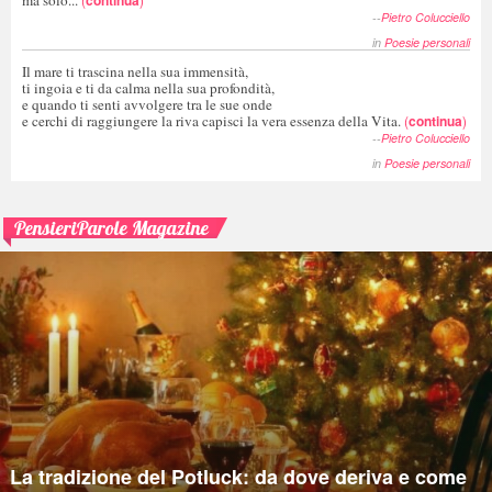
--
Pietro Colucciello
in
Poesie personali
Il mare ti trascina nella sua immensità,
ti ingoia e ti da calma nella sua profondità,
e quando ti senti avvolgere tra le sue onde
e cerchi di raggiungere la riva capisci la vera essenza della Vita.
(
continua
)
--
Pietro Colucciello
in
Poesie personali
PensieriParole Magazine
La tradizione del Potluck: da dove deriva e come