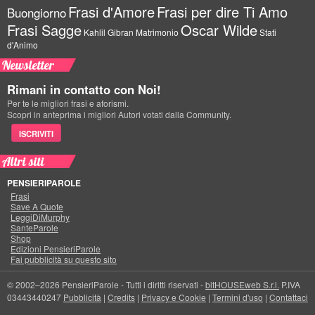
Frasi d'Amore
Frasi per dire Ti Amo
Buongiorno
Frasi Sagge
Oscar Wilde
Kahlil Gibran
Matrimonio
Stati
d'Animo
Newsletter
Rimani in contatto con Noi!
Per te le migliori frasi e aforismi.
Scopri in anteprima i migliori Autori votati dalla Community.
ISCRIVITI
Altri siti
PENSIERIPAROLE
Frasi
Save A Quote
LeggiDiMurphy
SanteParole
Shop
Edizioni PensieriParole
Fai pubblicità su questo sito
© 2002–2026 PensieriParole - Tutti i diritti riservati -
bitHOUSEweb S.r.l.
P.IVA
03443440247
Pubblicità
|
Credits
|
Privacy e Cookie
|
Termini d'uso
|
Contattaci