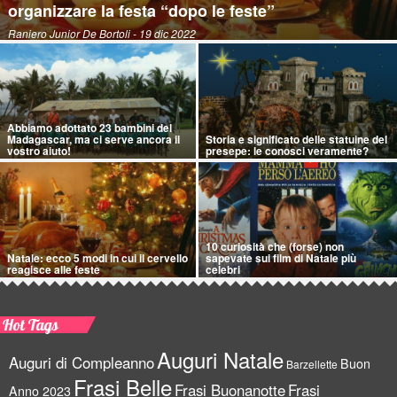
organizzare la festa “dopo le feste”
Raniero Junior De Bortoli
- 19 dic 2022
Abbiamo adottato 23 bambini del
Madagascar, ma ci serve ancora il
Storia e significato delle statuine del
vostro aiuto!
presepe: le conosci veramente?
10 curiosità che (forse) non
Natale: ecco 5 modi in cui il cervello
sapevate sui film di Natale più
reagisce alle feste
celebri
Hot Tags
Auguri Natale
Auguri di Compleanno
Buon
Barzellette
Frasi Belle
Frasi Buonanotte
Frasi
Anno 2023