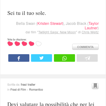
Sei tu il tuo sole.
Bella Swan
(
Kristen Stewart
),
Jacob Black
(
Taylor
Lautner
)
dal film "
Twilight Saga: New Moon
" di
Chris Weitz
Vota la citazione:
COMMENTA
frasi trailer
Scritta da:
in
Frasi di Film
»
Romantico
Devi valutare la possibilità che per lei