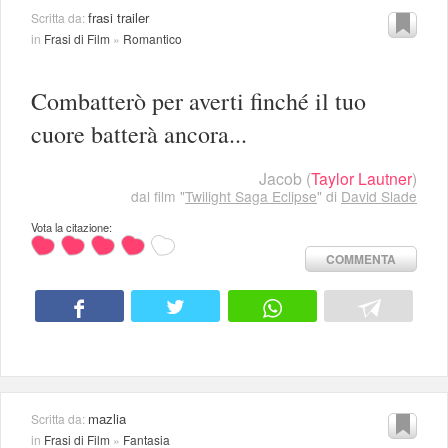
frasi trailer
Scritta da:
in
Frasi di Film
»
Romantico
Combatterò per averti finché il tuo
cuore batterà ancora...
Jacob
(
Taylor Lautner
)
dal film "
Twilight Saga Eclipse
" di
David Slade
Vota la citazione:
COMMENTA
mazlia
Scritta da:
in
Frasi di Film
»
Fantasia