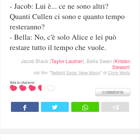
- Jacob: Lui è... ce ne sono altri?
Quanti Cullen ci sono e quanto tempo
resteranno?
- Bella: No, c'è solo Alice e lei può
restare tutto il tempo che vuole.
Jacob Black
(
Taylor Lautner
),
Bella Swan
(
Kristen
Stewart
)
dal film "
Twilight Saga: New Moon
" di
Chris Weitz
Vota la citazione:
COMMENTA