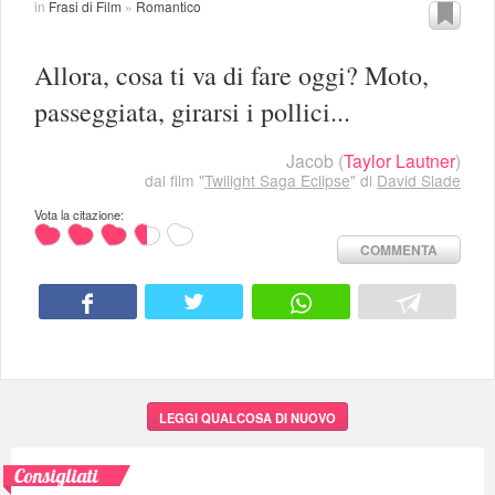
in
Frasi di Film
»
Romantico
Allora, cosa ti va di fare oggi? Moto,
passeggiata, girarsi i pollici...
Jacob
(
Taylor Lautner
)
dal film "
Twilight Saga Eclipse
" di
David Slade
Vota la citazione:
COMMENTA
LEGGI QUALCOSA DI NUOVO
Consigliati