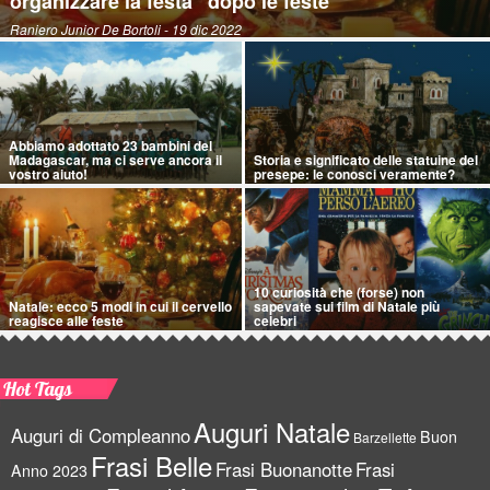
organizzare la festa “dopo le feste”
Raniero Junior De Bortoli
- 19 dic 2022
Abbiamo adottato 23 bambini del
Madagascar, ma ci serve ancora il
Storia e significato delle statuine del
vostro aiuto!
presepe: le conosci veramente?
10 curiosità che (forse) non
Natale: ecco 5 modi in cui il cervello
sapevate sui film di Natale più
reagisce alle feste
celebri
Hot Tags
Auguri Natale
Auguri di Compleanno
Buon
Barzellette
Frasi Belle
Frasi Buonanotte
Frasi
Anno 2023