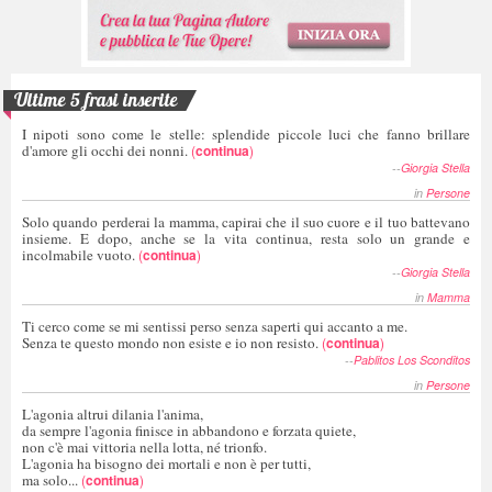
Ultime 5 frasi inserite
I nipoti sono come le stelle: splendide piccole luci che fanno brillare
d'amore gli occhi dei nonni.
(
continua
)
--
Giorgia Stella
in
Persone
Solo quando perderai la mamma, capirai che il suo cuore e il tuo battevano
insieme. E dopo, anche se la vita continua, resta solo un grande e
incolmabile vuoto.
(
continua
)
--
Giorgia Stella
in
Mamma
Ti cerco come se mi sentissi perso senza saperti qui accanto a me.
Senza te questo mondo non esiste e io non resisto.
(
continua
)
--
Pablitos Los Sconditos
in
Persone
L'agonia altrui dilania l'anima,
da sempre l'agonia finisce in abbandono e forzata quiete,
non c'è mai vittoria nella lotta, né trionfo.
L'agonia ha bisogno dei mortali e non è per tutti,
ma solo...
(
continua
)