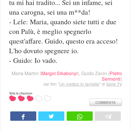
tu mi hai tradito... Sei un infame, sei
una carogna, sei una m**da!
- Lele: Maria, quando siete tutti e due
con Palù, è meglio spegnerlo
quest'affare. Guido, questo era acceso!
L'ho dovuto spegnere io.
- Guido: Io vado.
Maria Martini
(
Margot Sikabonyi
),
Guido Zanin
(
Pietro
Sermonti
)
dal film "
Un medico in famiglia
" di
Serie TV
Vota la citazione:
COMMENTA