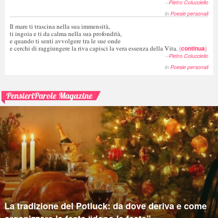
--
Pietro Colucciello
in
Poesie personali
Il mare ti trascina nella sua immensità,
ti ingoia e ti da calma nella sua profondità,
e quando ti senti avvolgere tra le sue onde
e cerchi di raggiungere la riva capisci la vera essenza della Vita.
(
continua
)
--
Pietro Colucciello
in
Poesie personali
PensieriParole Magazine
La tradizione del Potluck: da dove deriva e come