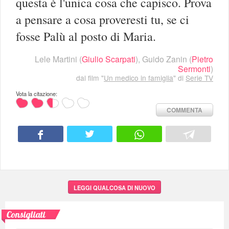
questa è l'unica cosa che capisco. Prova
a pensare a cosa proveresti tu, se ci
fosse Palù al posto di Maria.
Lele Martini
(
Giulio Scarpati
),
Guido Zanin
(
Pietro
Sermonti
)
dal film "
Un medico in famiglia
" di
Serie TV
Vota la citazione:
COMMENTA
LEGGI QUALCOSA DI NUOVO
Consigliati