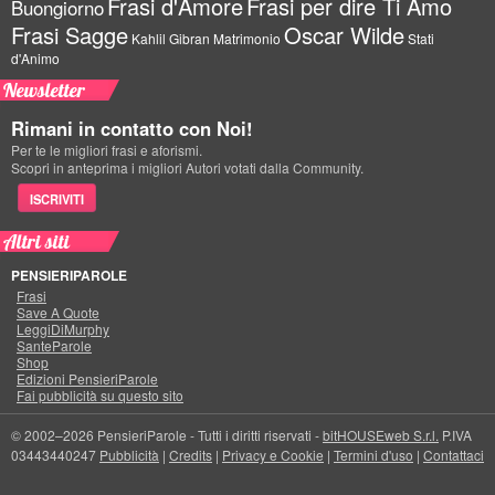
Frasi d'Amore
Frasi per dire Ti Amo
Buongiorno
Frasi Sagge
Oscar Wilde
Kahlil Gibran
Matrimonio
Stati
d'Animo
Newsletter
Rimani in contatto con Noi!
Per te le migliori frasi e aforismi.
Scopri in anteprima i migliori Autori votati dalla Community.
ISCRIVITI
Altri siti
PENSIERIPAROLE
Frasi
Save A Quote
LeggiDiMurphy
SanteParole
Shop
Edizioni PensieriParole
Fai pubblicità su questo sito
© 2002–2026 PensieriParole - Tutti i diritti riservati -
bitHOUSEweb S.r.l.
P.IVA
03443440247
Pubblicità
|
Credits
|
Privacy e Cookie
|
Termini d'uso
|
Contattaci