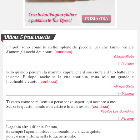
Ultime 5 frasi inserite
I nipoti sono come le stelle: splendide piccole luci che fanno brillare
d'amore gli occhi dei nonni.
(
continua
)
--
Giorgia Stella
in
Persone
Solo quando perderai la mamma, capirai che il suo cuore e il tuo battevano
insieme. E dopo, anche se la vita continua, resta solo un grande e
incolmabile vuoto.
(
continua
)
--
Giorgia Stella
in
Mamma
Ti cerco come se mi sentissi perso senza saperti qui accanto a me.
Senza te questo mondo non esiste e io non resisto.
(
continua
)
--
Pablitos Los Sconditos
in
Persone
L'agonia altrui dilania l'anima,
da sempre l'agonia finisce in abbandono e forzata quiete,
non c'è mai vittoria nella lotta, né trionfo.