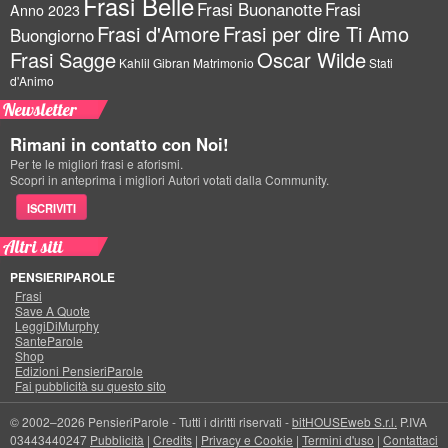
Frasi Belle
Frasi Buonanotte
Frasi
Anno 2023
Frasi d'Amore
Frasi per dire Ti Amo
Buongiorno
Frasi Sagge
Oscar Wilde
Kahlil Gibran
Matrimonio
Stati
d'Animo
Newsletter
Rimani in contatto con Noi!
Per te le migliori frasi e aforismi.
Scopri in anteprima i migliori Autori votati dalla Community.
ISCRIVITI
Altri siti
PENSIERIPAROLE
Frasi
Save A Quote
LeggiDiMurphy
SanteParole
Shop
Edizioni PensieriParole
Fai pubblicità su questo sito
© 2002–2026 PensieriParole - Tutti i diritti riservati -
bitHOUSEweb S.r.l.
P.IVA
03443440247
Pubblicità
|
Credits
|
Privacy e Cookie
|
Termini d'uso
|
Contattaci