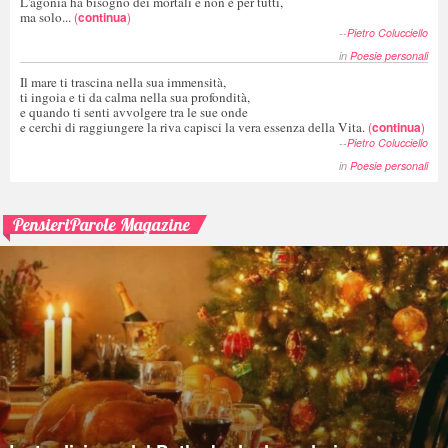
L'agonia ha bisogno dei mortali e non è per tutti,
ma solo...
(
continua
)
--
Pietro Colucciello
in
Poesie personali
Il mare ti trascina nella sua immensità,
ti ingoia e ti da calma nella sua profondità,
e quando ti senti avvolgere tra le sue onde
e cerchi di raggiungere la riva capisci la vera essenza della Vita.
(
continua
)
--
Pietro Colucciello
in
Poesie personali
PensieriParole Magazine