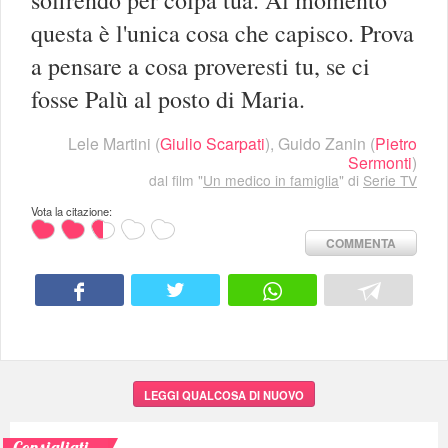
questa è l'unica cosa che capisco. Prova
a pensare a cosa proveresti tu, se ci
fosse Palù al posto di Maria.
Lele Martini
(
Giulio Scarpati
),
Guido Zanin
(
Pietro
Sermonti
)
dal film "
Un medico in famiglia
" di
Serie TV
Vota la citazione:
COMMENTA
LEGGI QUALCOSA DI NUOVO
Consigliati