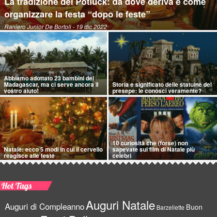
La tradizione del Potluck: da dove deriva e come
organizzare la festa “dopo le feste”
Raniero Junior De Bortoli
- 19 dic 2022
Abbiamo adottato 23 bambini del
Madagascar, ma ci serve ancora il
Storia e significato delle statuine del
vostro aiuto!
presepe: le conosci veramente?
10 curiosità che (forse) non
Natale: ecco 5 modi in cui il cervello
sapevate sui film di Natale più
reagisce alle feste
celebri
Hot Tags
Auguri Natale
Auguri di Compleanno
Buon
Barzellette