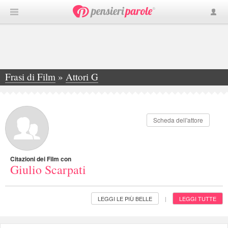
Frasi di Film
»
Attori G
»
Giulio Scarpati
Scheda dell'attore
Citazioni dei Film con
Giulio Scarpati
LEGGI LE PIÙ BELLE
LEGGI TUTTE
|