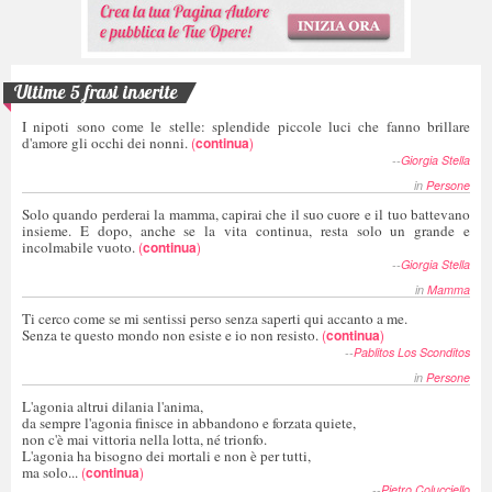
Ultime 5 frasi inserite
I nipoti sono come le stelle: splendide piccole luci che fanno brillare
d'amore gli occhi dei nonni.
(
continua
)
--
Giorgia Stella
in
Persone
Solo quando perderai la mamma, capirai che il suo cuore e il tuo battevano
insieme. E dopo, anche se la vita continua, resta solo un grande e
incolmabile vuoto.
(
continua
)
--
Giorgia Stella
in
Mamma
Ti cerco come se mi sentissi perso senza saperti qui accanto a me.
Senza te questo mondo non esiste e io non resisto.
(
continua
)
--
Pablitos Los Sconditos
in
Persone
L'agonia altrui dilania l'anima,
da sempre l'agonia finisce in abbandono e forzata quiete,
non c'è mai vittoria nella lotta, né trionfo.
L'agonia ha bisogno dei mortali e non è per tutti,
ma solo...
(
continua
)
--
Pietro Colucciello