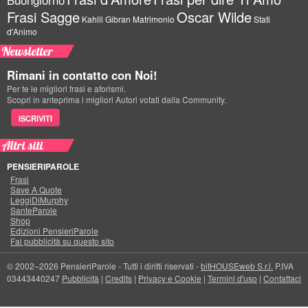
Frasi Sagge
Oscar Wilde
Kahlil Gibran
Matrimonio
Stati
d'Animo
Newsletter
Rimani in contatto con Noi!
Per te le migliori frasi e aforismi.
Scopri in anteprima i migliori Autori votati dalla Community.
ISCRIVITI
Altri siti
PENSIERIPAROLE
Frasi
Save A Quote
LeggiDiMurphy
SanteParole
Shop
Edizioni PensieriParole
Fai pubblicità su questo sito
© 2002–2026 PensieriParole - Tutti i diritti riservati -
bitHOUSEweb S.r.l.
P.IVA
03443440247
Pubblicità
|
Credits
|
Privacy e Cookie
|
Termini d'uso
|
Contattaci