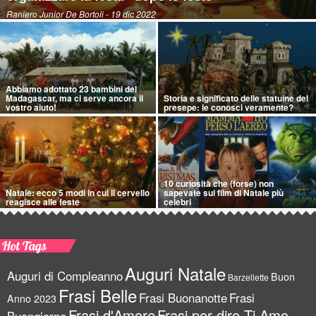
Raniero Junior De Bortoli
- 19 dic 2022
Abbiamo adottato 23 bambini del
Madagascar, ma ci serve ancora il
Storia e significato delle statuine del
vostro aiuto!
presepe: le conosci veramente?
10 curiosità che (forse) non
Natale: ecco 5 modi in cui il cervello
sapevate sui film di Natale più
reagisce alle feste
celebri
Hot Tags
Auguri Natale
Auguri di Compleanno
Buon
Barzellette
Frasi Belle
Frasi Buonanotte
Frasi
Anno 2023
Frasi d'Amore
Frasi per dire Ti Amo
Buongiorno