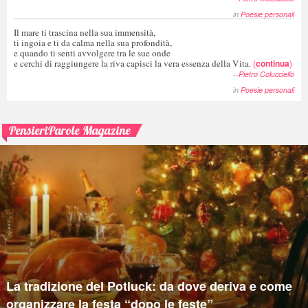
in
Poesie personali
Il mare ti trascina nella sua immensità,
ti ingoia e ti da calma nella sua profondità,
e quando ti senti avvolgere tra le sue onde
e cerchi di raggiungere la riva capisci la vera essenza della Vita.
(
continua
)
--
Pietro Colucciello
in
Poesie personali
PensieriParole Magazine
La tradizione del Potluck: da dove deriva e come
organizzare la festa “dopo le feste”