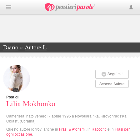
Diario
»
Autore L
»
Lilia Mokhonko
Seguimi!
Scheda Autore
Post di
Lilia Mokhonko
Cameriera, nato venerdì 7 aprile 1995 a Novoukrainka, Kirovohrads'Ka
Oblast'. (Ucraina)
Questo autore lo trovi anche in
Frasi & Aforismi
, in
Racconti
e in
Frasi per
ogni occasione
.