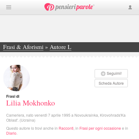
Frasi & Aforismi
»
Autore L
»
Lilia Mokhonko
Seguimi!
Scheda Autore
Frasi di
Lilia Mokhonko
Cameriera, nato venerdì 7 aprile 1995 a Novoukrainka, Kirovohrads'Ka
Oblast'. (Ucraina)
Questo autore lo trovi anche in
Racconti
, in
Frasi per ogni occasione
e in
Diario
.