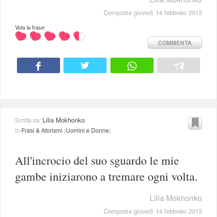
Composta giovedì 14 febbraio 2013
Vota la frase:
COMMENTA
Lilia Mokhonko
Scritta da:
in
Frasi & Aforismi
(
Uomini e Donne
)
All'incrocio del suo sguardo le mie
gambe iniziarono a tremare ogni volta.
Lilia Mokhonko
Composta giovedì 14 febbraio 2013