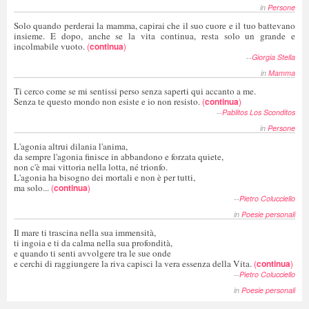
in
Persone
Solo quando perderai la mamma, capirai che il suo cuore e il tuo battevano
insieme. E dopo, anche se la vita continua, resta solo un grande e
incolmabile vuoto.
(
continua
)
--
Giorgia Stella
in
Mamma
Ti cerco come se mi sentissi perso senza saperti qui accanto a me.
Senza te questo mondo non esiste e io non resisto.
(
continua
)
--
Pablitos Los Sconditos
in
Persone
L'agonia altrui dilania l'anima,
da sempre l'agonia finisce in abbandono e forzata quiete,
non c'è mai vittoria nella lotta, né trionfo.
L'agonia ha bisogno dei mortali e non è per tutti,
ma solo...
(
continua
)
--
Pietro Colucciello
in
Poesie personali
Il mare ti trascina nella sua immensità,
ti ingoia e ti da calma nella sua profondità,
e quando ti senti avvolgere tra le sue onde
e cerchi di raggiungere la riva capisci la vera essenza della Vita.
(
continua
)
--
Pietro Colucciello
in
Poesie personali