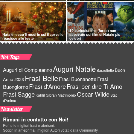
10 curiosità che (forse) non
Natale: ecco 5 modi in cui il cervello
sapevate sui film di Natale più
reagisce alle feste
celebri
Hot Tags
Auguri Natale
Auguri di Compleanno
Buon
Barzellette
Frasi Belle
Frasi Buonanotte
Frasi
Anno 2023
Frasi d'Amore
Frasi per dire Ti Amo
Buongiorno
Frasi Sagge
Oscar Wilde
Kahlil Gibran
Matrimonio
Stati
d'Animo
Newsletter
Rimani in contatto con Noi!
Per te le migliori frasi e aforismi.
Scopri in anteprima i migliori Autori votati dalla Community.