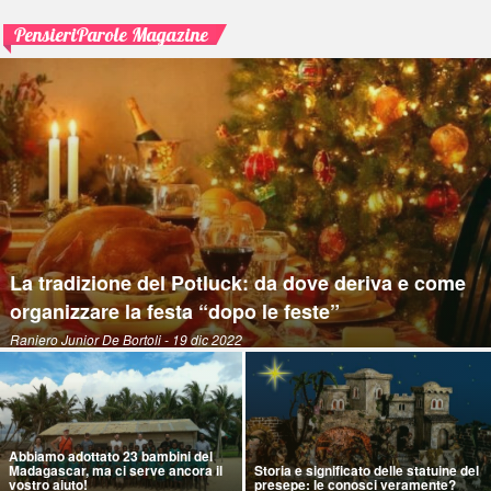
PensieriParole Magazine
La tradizione del Potluck: da dove deriva e come
organizzare la festa “dopo le feste”
Raniero Junior De Bortoli
- 19 dic 2022
Abbiamo adottato 23 bambini del
Madagascar, ma ci serve ancora il
Storia e significato delle statuine del
vostro aiuto!
presepe: le conosci veramente?