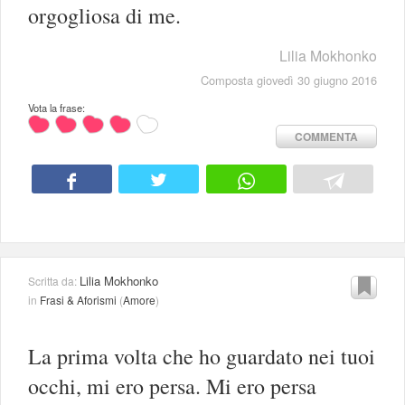
orgogliosa di me.
Lilia Mokhonko
Composta giovedì 30 giugno 2016
Vota la frase:
COMMENTA
Lilia Mokhonko
Scritta da:
in
Frasi & Aforismi
(
Amore
)
La prima volta che ho guardato nei tuoi
occhi, mi ero persa. Mi ero persa