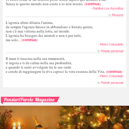
Senza te questo mondo non esiste e io non resisto.
(
continua
)
--
Pablitos Los Sconditos
in
Persone
L'agonia altrui dilania l'anima,
da sempre l'agonia finisce in abbandono e forzata quiete,
non c'è mai vittoria nella lotta, né trionfo.
L'agonia ha bisogno dei mortali e non è per tutti,
ma solo...
(
continua
)
--
Pietro Colucciello
in
Poesie personali
Il mare ti trascina nella sua immensità,
ti ingoia e ti da calma nella sua profondità,
e quando ti senti avvolgere tra le sue onde
e cerchi di raggiungere la riva capisci la vera essenza della Vita.
(
continua
)
--
Pietro Colucciello
in
Poesie personali
PensieriParole Magazine