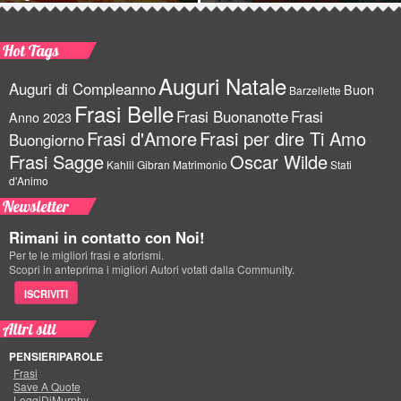
Hot Tags
Auguri Natale
Auguri di Compleanno
Buon
Barzellette
Frasi Belle
Frasi Buonanotte
Frasi
Anno 2023
Frasi d'Amore
Frasi per dire Ti Amo
Buongiorno
Frasi Sagge
Oscar Wilde
Kahlil Gibran
Matrimonio
Stati
d'Animo
Newsletter
Rimani in contatto con Noi!
Per te le migliori frasi e aforismi.
Scopri in anteprima i migliori Autori votati dalla Community.
ISCRIVITI
Altri siti
PENSIERIPAROLE
Frasi
Save A Quote
LeggiDiMurphy