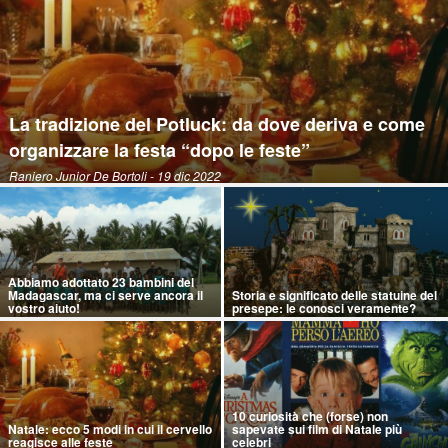
La tradizione del Potluck: da dove deriva e come
organizzare la festa “dopo le feste”
Raniero Junior De Bortoli
- 19 dic 2022
Abbiamo adottato 23 bambini del
Madagascar, ma ci serve ancora il
Storia e significato delle statuine del
vostro aiuto!
presepe: le conosci veramente?
10 curiosità che (forse) non
Natale: ecco 5 modi in cui il cervello
sapevate sui film di Natale più
reagisce alle feste
celebri