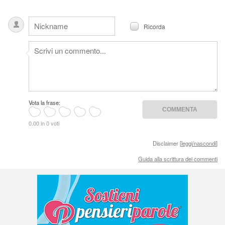
Ricorda
Vota la frase:
0.00 in 0 voti
Disclaimer [
leggi/nascondi
]
Guida alla scrittura dei commenti