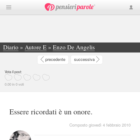
Diario
»
Autore E
»
Enzo De Angelis
»
Essere ricordati è un onore. - Enzo De Angelis
precedente
successiva
Vota il post:
0.00 in 0 voti
Essere ricordati è un onore.
Composto giovedì 4 febbraio 2010