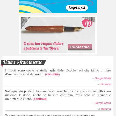
Ultime 5 frasi inserite
I nipoti sono come le stelle: splendide piccole luci che fanno brillare
d'amore gli occhi dei nonni.
(
continua
)
--
Giorgia Stella
in
Persone
Solo quando perderai la mamma, capirai che il suo cuore e il tuo battevano
insieme. E dopo, anche se la vita continua, resta solo un grande e
incolmabile vuoto.
(
continua
)
--
Giorgia Stella
in
Mamma
Ti cerco come se mi sentissi perso senza saperti qui accanto a me.