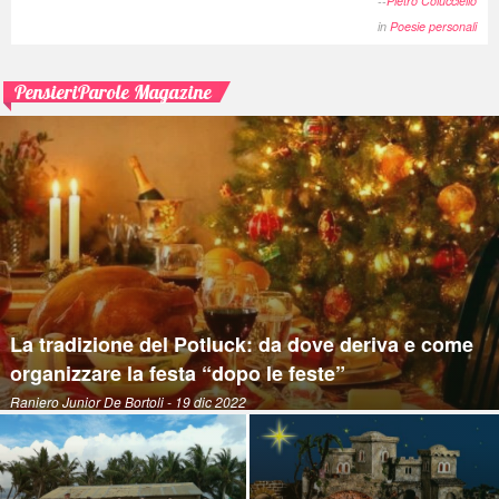
--
Pietro Colucciello
in
Poesie personali
PensieriParole Magazine
La tradizione del Potluck: da dove deriva e come
organizzare la festa “dopo le feste”
Raniero Junior De Bortoli
- 19 dic 2022