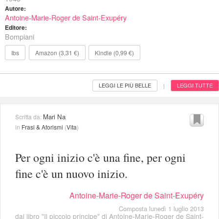
Autore:
Antoine-Marie-Roger de Saint-Exupéry
Editore:
Bompiani
Ibs
Amazon (3,31 €)
Kindle (0,99 €)
LEGGI LE PIÙ BELLE
LEGGI TUTTE
|
Mari Na
Scritta da:
in
Frasi & Aforismi
(
Vita
)
Per ogni inizio c'è una fine, per ogni
fine c'è un nuovo inizio.
Antoine-Marie-Roger de Saint-Exupéry
Composta lunedì 1 luglio 2013
dal libro "Il piccolo principe" di
Antoine-Marie-Roger de Saint-