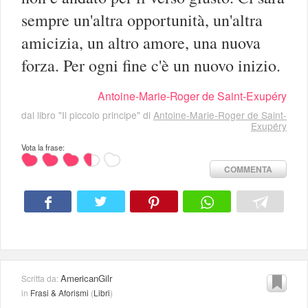
sempre un'altra opportunità, un'altra
amicizia, un altro amore, una nuova
forza. Per ogni fine c'è un nuovo inizio.
Antoine-Marie-Roger de Saint-Exupéry
dal libro "Il piccolo principe" di
Antoine-Marie-Roger de Saint-
Exupéry
Vota la frase:
COMMENTA
AmericanGilr
Scritta da:
in
Frasi & Aforismi
(
Libri
)