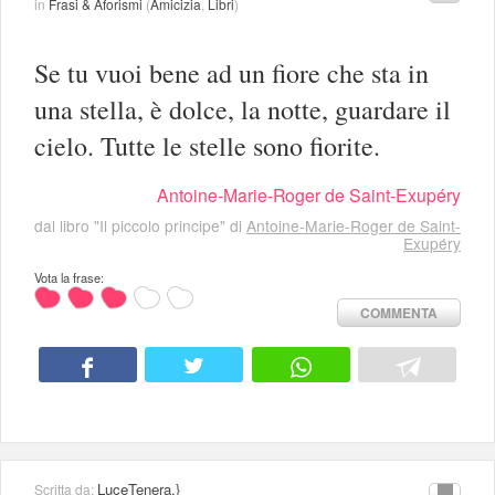
in
Frasi & Aforismi
(
Amicizia
,
Libri
)
Se tu vuoi bene ad un fiore che sta in
una stella, è dolce, la notte, guardare il
cielo. Tutte le stelle sono fiorite.
Antoine-Marie-Roger de Saint-Exupéry
dal libro "Il piccolo principe" di
Antoine-Marie-Roger de Saint-
Exupéry
Vota la frase:
COMMENTA
LuceTenera.}
Scritta da: