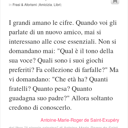
in
Frasi & Aforismi
(
Amicizia
,
Libri
)
I grandi amano le cifre. Quando voi gli
parlate di un nuovo amico, mai si
interessano alle cose essenziali. Non si
domandano mai: "Qual è il tono della
sua voce? Quali sono i suoi giochi
preferiti? Fa collezione di farfalle?" Ma
vi domandano: "Che età ha? Quanti
fratelli? Quanto pesa? Quanto
guadagna suo padre?" Allora soltanto
credono di conoscerlo.
Antoine-Marie-Roger de Saint-Exupéry
dal libro "Il piccolo principe" di
Antoine-Marie-Roger de Saint-