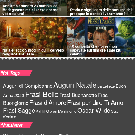
Abbiamo adottato 23 bambini del
Madagascar, ma ci serve ancora il
Storia e significato delle statuine del
vostro aiuto!
presepe: le conosci veramente?
10 curiosità che (forse) non
Natale: ecco 5 modi in cui il cervello
sapevate sui film di Natale più
reagisce alle feste
celebri
Hot Tags
Auguri Natale
Auguri di Compleanno
Buon
Barzellette
Frasi Belle
Frasi Buonanotte
Frasi
Anno 2023
Frasi d'Amore
Frasi per dire Ti Amo
Buongiorno
Frasi Sagge
Oscar Wilde
Kahlil Gibran
Matrimonio
Stati
d'Animo
Newsletter