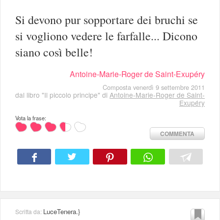
Si devono pur sopportare dei bruchi se
si vogliono vedere le farfalle... Dicono
siano così belle!
Antoine-Marie-Roger de Saint-Exupéry
Composta venerdì 9 settembre 2011
dal libro "Il piccolo principe" di
Antoine-Marie-Roger de Saint-
Exupéry
Vota la frase:
COMMENTA
LuceTenera.}
Scritta da: