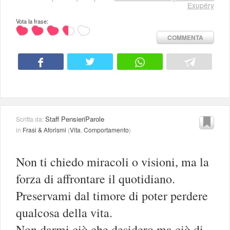
Exupéry
Vota la frase:
COMMENTA
Staff PensieriParole
Scritta da:
in
Frasi & Aforismi
(
Vita
,
Comportamento
)
Non ti chiedo miracoli o visioni, ma la
forza di affrontare il quotidiano.
Preservami dal timore di poter perdere
qualcosa della vita.
Non darmi ciò che desidero ma ciò di