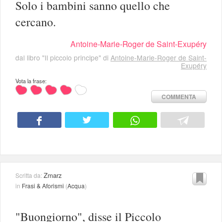
Solo i bambini sanno quello che
cercano.
Antoine-Marie-Roger de Saint-Exupéry
dal libro "Il piccolo principe" di
Antoine-Marie-Roger de Saint-
Exupéry
Vota la frase:
COMMENTA
Zmarz
Scritta da:
in
Frasi & Aforismi
(
Acqua
)
"Buongiorno", disse il Piccolo