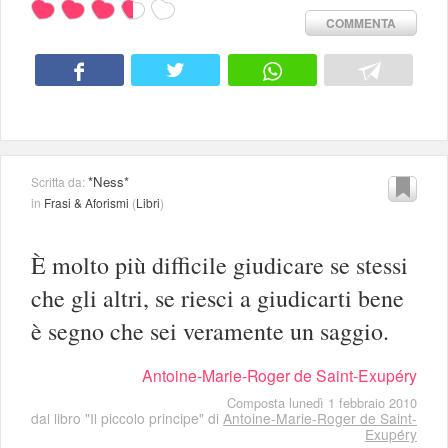
COMMENTA
*Ness*
Scritta da:
in
Frasi & Aforismi
(
Libri
)
È molto più difficile giudicare se stessi
che gli altri, se riesci a giudicarti bene
è segno che sei veramente un saggio.
Antoine-Marie-Roger de Saint-Exupéry
Composta lunedì 1 febbraio 2010
dal libro "Il piccolo principe" di
Antoine-Marie-Roger de Saint-
Exupéry