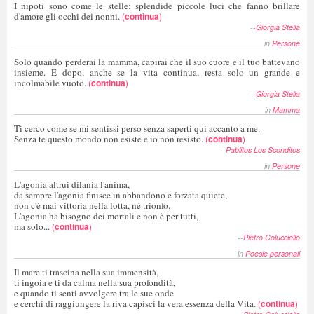
I nipoti sono come le stelle: splendide piccole luci che fanno brillare
d'amore gli occhi dei nonni.
(
continua
)
--
Giorgia Stella
in
Persone
Solo quando perderai la mamma, capirai che il suo cuore e il tuo battevano
insieme. E dopo, anche se la vita continua, resta solo un grande e
incolmabile vuoto.
(
continua
)
--
Giorgia Stella
in
Mamma
Ti cerco come se mi sentissi perso senza saperti qui accanto a me.
Senza te questo mondo non esiste e io non resisto.
(
continua
)
--
Pablitos Los Sconditos
in
Persone
L'agonia altrui dilania l'anima,
da sempre l'agonia finisce in abbandono e forzata quiete,
non c'è mai vittoria nella lotta, né trionfo.
L'agonia ha bisogno dei mortali e non è per tutti,
ma solo...
(
continua
)
--
Pietro Colucciello
in
Poesie personali
Il mare ti trascina nella sua immensità,
ti ingoia e ti da calma nella sua profondità,
e quando ti senti avvolgere tra le sue onde
e cerchi di raggiungere la riva capisci la vera essenza della Vita.
(
continua
)