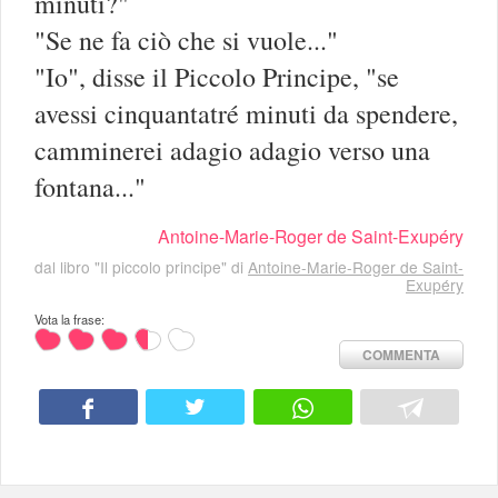
minuti?"
"Se ne fa ciò che si vuole..."
"Io", disse il Piccolo Principe, "se
avessi cinquantatré minuti da spendere,
camminerei adagio adagio verso una
fontana..."
Antoine-Marie-Roger de Saint-Exupéry
dal libro "Il piccolo principe" di
Antoine-Marie-Roger de Saint-
Exupéry
Vota la frase:
COMMENTA