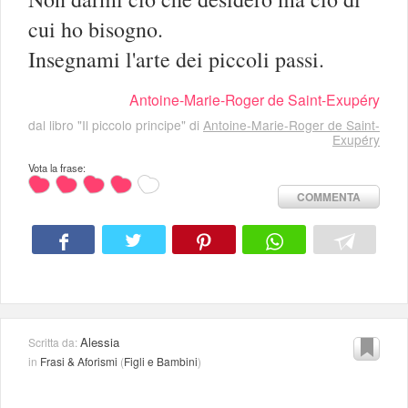
cui ho bisogno.
Insegnami l'arte dei piccoli passi.
Antoine-Marie-Roger de Saint-Exupéry
dal libro "Il piccolo principe" di
Antoine-Marie-Roger de Saint-
Exupéry
Vota la frase:
COMMENTA
Alessia
Scritta da:
in
Frasi & Aforismi
(
Figli e Bambini
)