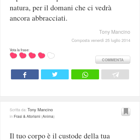
natura, per il domani che ci vedrà
ancora abbracciati.
Tony Mancino
Composta venerdì 25 luglio 2014
Vota la frase:
COMMENTA
Tony Mancino
Scritta da:
in
Frasi & Aforismi
(
Anima
)
Il tuo corpo è il custode della tua