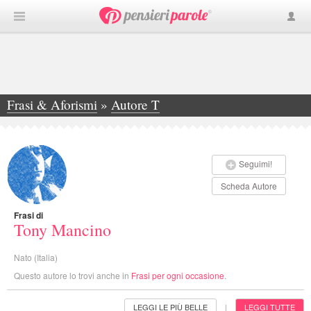
Frasi & Aforismi
»
Autore T
»
Tony Mancino
Seguimi!
Scheda Autore
Frasi di
Tony Mancino
Nato (Italia)
Questo autore lo trovi anche in
Frasi per ogni occasione
.
LEGGI LE PIÙ BELLE
LEGGI TUTTE
|