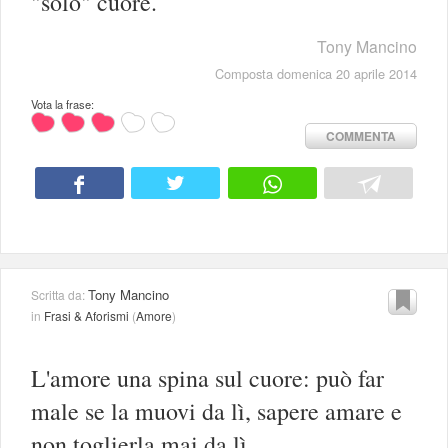
"solo" cuore.
Tony Mancino
Composta domenica 20 aprile 2014
Vota la frase:
COMMENTA
Tony Mancino
Scritta da:
in
Frasi & Aforismi
(
Amore
)
L'amore una spina sul cuore: può far
male se la muovi da lì, sapere amare e
non toglierla mai da lì.