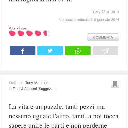
Tony Mancino
Composta mercoledì 8 gennaio 2014
Vota la frase:
COMMENTA
Tony Mancino
Scritta da:
in
Frasi & Aforismi
(
Saggezza
)
La vita e un puzzle, tanti pezzi ma
nessuno uguale l'altro, tanti, a noi tocca
sapere unire le parti e non perderne