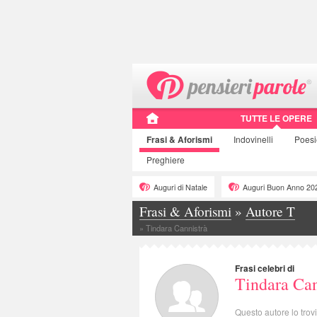
TUTTE LE OPERE
Frasi
& Aforismi
Indovinelli
Poes
Preghiere
Auguri di Natale
Auguri Buon Anno 20
Frasi & Aforismi
»
Autore T
»
Tindara Cannistrà
Frasi celebri di
Tindara Can
Questo autore lo trov