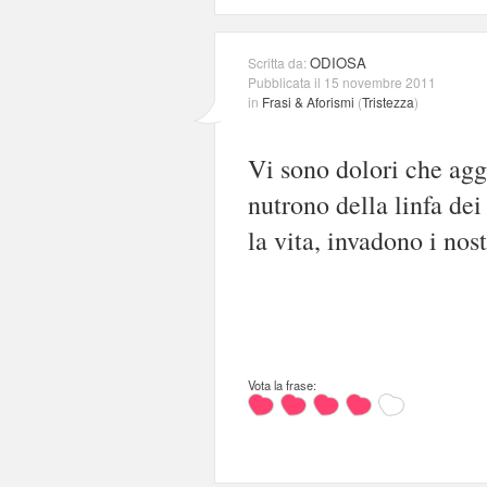
ODIOSA
Scritta da:
Pubblicata il 15 novembre 2011
in
Frasi & Aforismi
(
Tristezza
)
Vi sono dolori che aggr
nutrono della linfa de
la vita, invadono i nos
Vota la frase: