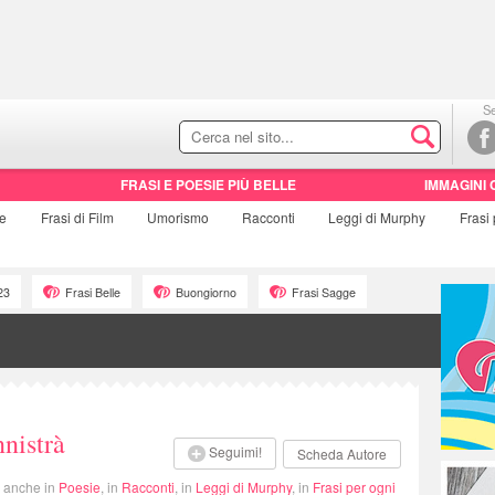
Se
FRASI E POESIE PIÙ BELLE
IMMAGINI 
ie
Frasi di
Film
Umorismo
Racconti
Leggi di Murphy
Frasi
23
Frasi Belle
Buongiorno
Frasi Sagge
nistrà
Seguimi!
Scheda Autore
i anche in
Poesie
, in
Racconti
, in
Leggi di Murphy
, in
Frasi per ogni