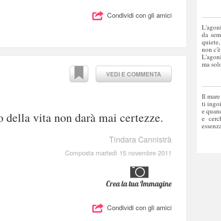
Condividi con gli amici
L'agoni
da sem
quiete,
non c'è
L'agoni
ma solo
VEDI E COMMENTA
Il mare
ti ingo
e quand
io della vita non darà mai certezze.
e cerc
essenza
Tindara Cannistrà
Composta martedì 15 novembre 2011
Crea la tua Immagine
Condividi con gli amici