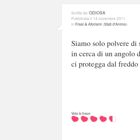
ODIOSA
Scritta da:
Pubblicata il 14 novembre 2011
in
Frasi & Aforismi
(
Stati d'Animo
)
Siamo solo polvere di st
in cerca di un angolo d
ci protegga dal freddo d
Vota la frase: