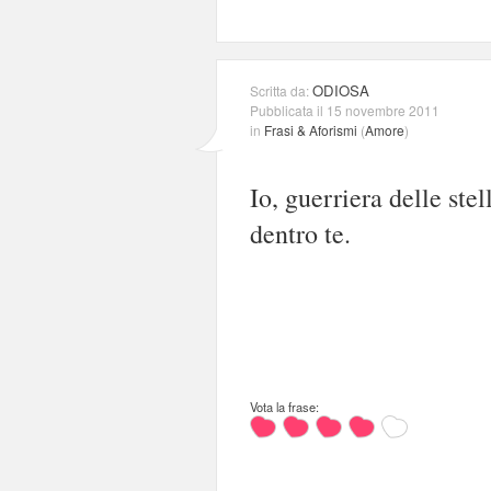
ODIOSA
Scritta da:
Pubblicata il 15 novembre 2011
in
Frasi & Aforismi
(
Amore
)
Io, guerriera delle ste
dentro te.
Vota la frase: