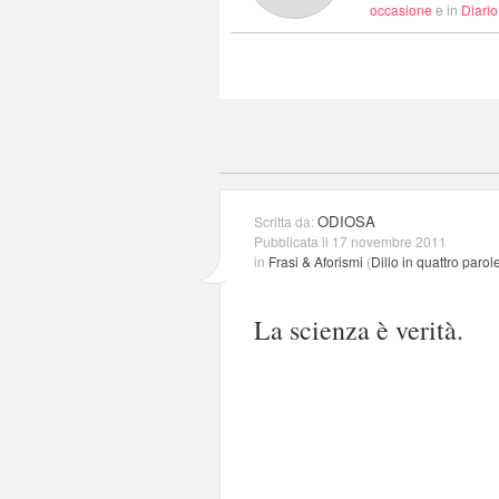
occasione
e in
Diario
ODIOSA
Scritta da:
Pubblicata il 17 novembre 2011
in
Frasi & Aforismi
(
Dillo in quattro parol
La scienza è verità.