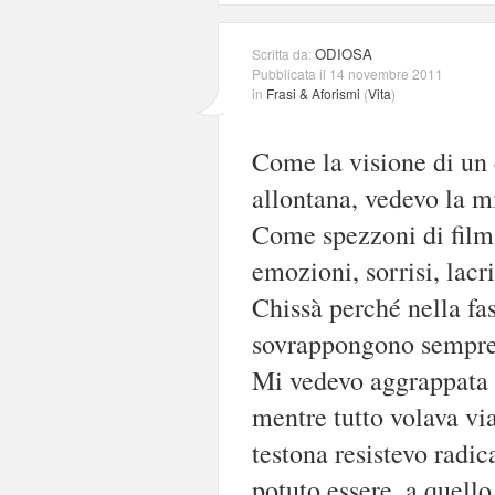
ODIOSA
Scritta da:
Pubblicata il 14 novembre 2011
in
Frasi & Aforismi
(
Vita
)
Come la visione di un 
allontana, vedevo la m
Come spezzoni di films
emozioni, sorrisi, lacr
Chissà perché nella fas
sovrappongono sempre a
Mi vedevo aggrappata a
mentre tutto volava via
testona resistevo radic
potuto essere, a quello