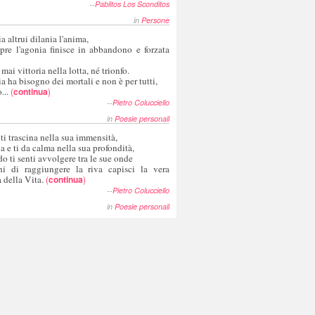
--
Pablitos Los Sconditos
in
Persone
a altrui dilania l'anima,
pre l'agonia finisce in abbandono e forzata
 mai vittoria nella lotta, né trionfo.
a ha bisogno dei mortali e non è per tutti,
...
(
continua
)
--
Pietro Colucciello
in
Poesie personali
 ti trascina nella sua immensità,
ia e ti da calma nella sua profondità,
o ti senti avvolgere tra le sue onde
hi di raggiungere la riva capisci la vera
 della Vita.
(
continua
)
--
Pietro Colucciello
in
Poesie personali