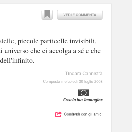
VEDI E COMMENTA
elle, piccole particelle invisibili,
i universo che ci accolga a sé e che
ell'infinito.
Tindara Cannistrà
Composta mercoledì 30 luglio 2008
Crea la tua Immagine
Condividi con gli amici