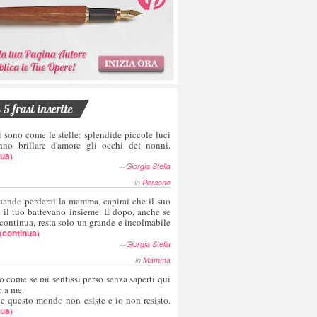
5 frasi inserite
i sono come le stelle: splendide piccole luci
nno brillare d'amore gli occhi dei nonni.
nua
)
--
Giorgia Stella
in
Persone
uando perderai la mamma, capirai che il suo
e il tuo battevano insieme. E dopo, anche se
 continua, resta solo un grande e incolmabile
(
continua
)
--
Giorgia Stella
in
Mamma
o come se mi sentissi perso senza saperti qui
o a me.
te questo mondo non esiste e io non resisto.
nua
)