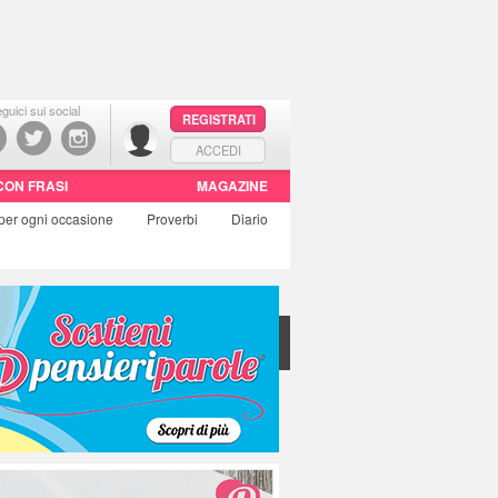
guici sui social
REGISTRATI
ACCEDI
CON FRASI
MAGAZINE
per ogni occasione
Proverbi
Diario