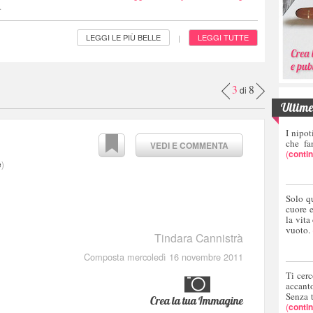
.
LEGGI LE PIÙ BELLE
LEGGI TUTTE
|
3
8
di
Ultime 
I nipot
che fa
VEDI E COMMENTA
(
conti
e
)
Solo q
cuore 
la vita
vuoto.
Tindara Cannistrà
Composta mercoledì 16 novembre 2011
Ti cerc
accant
Senza 
Crea la tua Immagine
(
conti