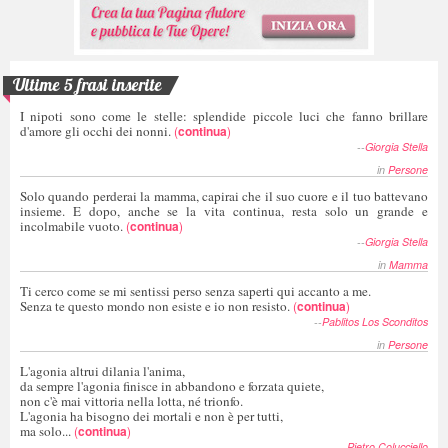
Ultime 5 frasi inserite
I nipoti sono come le stelle: splendide piccole luci che fanno brillare
d'amore gli occhi dei nonni.
(
continua
)
--
Giorgia Stella
in
Persone
Solo quando perderai la mamma, capirai che il suo cuore e il tuo battevano
insieme. E dopo, anche se la vita continua, resta solo un grande e
incolmabile vuoto.
(
continua
)
--
Giorgia Stella
in
Mamma
Ti cerco come se mi sentissi perso senza saperti qui accanto a me.
Senza te questo mondo non esiste e io non resisto.
(
continua
)
--
Pablitos Los Sconditos
in
Persone
L'agonia altrui dilania l'anima,
da sempre l'agonia finisce in abbandono e forzata quiete,
non c'è mai vittoria nella lotta, né trionfo.
L'agonia ha bisogno dei mortali e non è per tutti,
ma solo...
(
continua
)
--
Pietro Colucciello