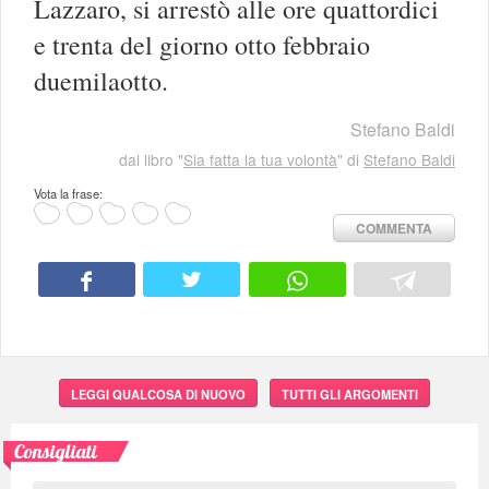
Lazzaro, si arrestò alle ore quattordici
e trenta del giorno otto febbraio
duemilaotto.
Stefano Baldi
dal libro "
Sia fatta la tua volontà
" di
Stefano Baldi
Vota la frase:
COMMENTA
LEGGI QUALCOSA DI NUOVO
TUTTI GLI ARGOMENTI
Consigliati