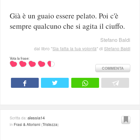
Già è un guaio essere pelato. Poi c'è
sempre qualcuno che si agita il ciuffo.
Stefano Baldi
dal libro "
Sia fatta la tua volontà
" di
Stefano Baldi
Vota la frase:
COMMENTA
alessia14
Scritta da:
in
Frasi & Aforismi
(
Tristezza
)