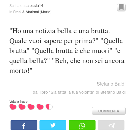
alessia14
Scritta da:
in
Frasi & Aforismi
(
Morte
)
"Ho una notizia bella e una brutta.
Quale vuoi sapere per prima?" "Quella
brutta" "Quella brutta è che muori" "e
quella bella?" "Beh, che non sei ancora
morto!"
Stefano Baldi
dal libro "
Sia fatta la tua volontà
" di
Stefano Baldi
Vota la frase:
COMMENTA