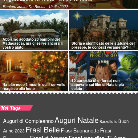
Raniero Junior De Bortoli
- 19 dic 2022
Abbiamo adottato 23 bambini del
Madagascar, ma ci serve ancora il
Storia e significato delle statuine del
vostro aiuto!
presepe: le conosci veramente?
10 curiosità che (forse) non
Natale: ecco 5 modi in cui il cervello
sapevate sui film di Natale più
reagisce alle feste
celebri
Hot Tags
Auguri Natale
Auguri di Compleanno
Buon
Barzellette
Frasi Belle
Frasi Buonanotte
Frasi
Anno 2023
Frasi d'Amore
Frasi per dire Ti Amo