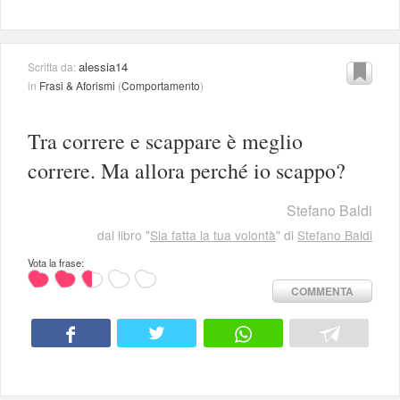
alessia14
Scritta da:
in
Frasi & Aforismi
(
Comportamento
)
Tra correre e scappare è meglio
correre. Ma allora perché io scappo?
Stefano Baldi
dal libro "
Sia fatta la tua volontà
" di
Stefano Baldi
Vota la frase:
COMMENTA