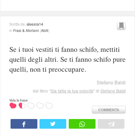
alessia14
Scritta da:
in
Frasi & Aforismi
(
Abiti
)
Se i tuoi vestiti ti fanno schifo, mettiti
quelli degli altri. Se ti fanno schifo pure
quelli, non ti preoccupare.
Stefano Baldi
dal libro "
Sia fatta la tua volontà
" di
Stefano Baldi
Vota la frase:
COMMENTA