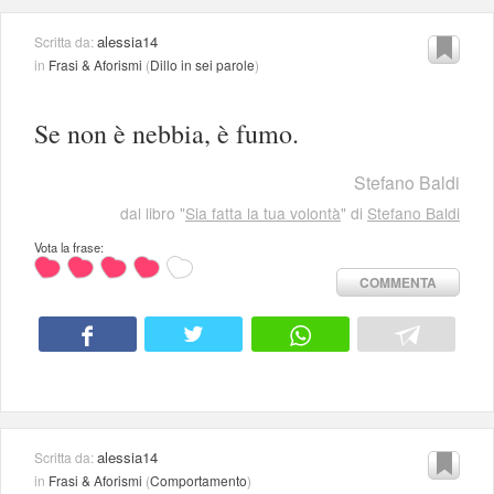
alessia14
Scritta da:
in
Frasi & Aforismi
(
Dillo in sei parole
)
Se non è nebbia, è fumo.
Stefano Baldi
dal libro "
Sia fatta la tua volontà
" di
Stefano Baldi
Vota la frase:
COMMENTA
alessia14
Scritta da:
in
Frasi & Aforismi
(
Comportamento
)