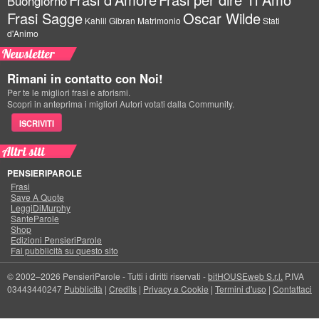
Buongiorno
Frasi Sagge
Oscar Wilde
Kahlil Gibran
Matrimonio
Stati
d'Animo
Newsletter
Rimani in contatto con Noi!
Per te le migliori frasi e aforismi.
Scopri in anteprima i migliori Autori votati dalla Community.
ISCRIVITI
Altri siti
PENSIERIPAROLE
Frasi
Save A Quote
LeggiDiMurphy
SanteParole
Shop
Edizioni PensieriParole
Fai pubblicità su questo sito
© 2002–2026 PensieriParole - Tutti i diritti riservati -
bitHOUSEweb S.r.l.
P.IVA
03443440247
Pubblicità
|
Credits
|
Privacy e Cookie
|
Termini d'uso
|
Contattaci