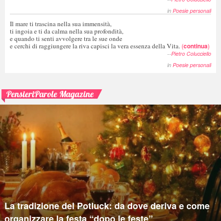
in
Poesie personali
Il mare ti trascina nella sua immensità,
ti ingoia e ti da calma nella sua profondità,
e quando ti senti avvolgere tra le sue onde
e cerchi di raggiungere la riva capisci la vera essenza della Vita.
(
continua
)
--
Pietro Colucciello
in
Poesie personali
PensieriParole Magazine
La tradizione del Potluck: da dove deriva e come
organizzare la festa “dopo le feste”