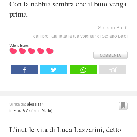
Con la nebbia sembra che il buio venga
prima.
Stefano Baldi
dal libro "
Sia fatta la tua volontà
" di
Stefano Baldi
Vota la frase:
COMMENTA
alessia14
Scritta da:
in
Frasi & Aforismi
(
Morte
)
L'inutile vita di Luca Lazzarini, detto