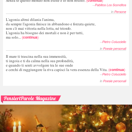
Senza te questo mondo non esiste e io non resisto.
(
continua
)
--
Pablitos Los Sconditos
in
Persone
L'agonia altrui dilania l'anima,
da sempre l'agonia finisce in abbandono e forzata quiete,
non c'è mai vittoria nella lotta, né trionfo.
L'agonia ha bisogno dei mortali e non è per tutti,
ma solo...
(
continua
)
--
Pietro Colucciello
in
Poesie personali
Il mare ti trascina nella sua immensità,
ti ingoia e ti da calma nella sua profondità,
e quando ti senti avvolgere tra le sue onde
e cerchi di raggiungere la riva capisci la vera essenza della Vita.
(
continua
)
--
Pietro Colucciello
in
Poesie personali
PensieriParole Magazine