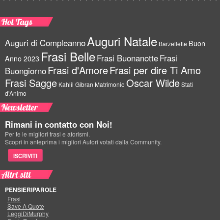
Hot Tags
Auguri Natale
Auguri di Compleanno
Buon
Barzellette
Frasi Belle
Frasi Buonanotte
Frasi
Anno 2023
Frasi d'Amore
Frasi per dire Ti Amo
Buongiorno
Frasi Sagge
Oscar Wilde
Kahlil Gibran
Matrimonio
Stati
d'Animo
Newsletter
Rimani in contatto con Noi!
Per te le migliori frasi e aforismi.
Scopri in anteprima i migliori Autori votati dalla Community.
ISCRIVITI
Altri siti
PENSIERIPAROLE
Frasi
Save A Quote
LeggiDiMurphy