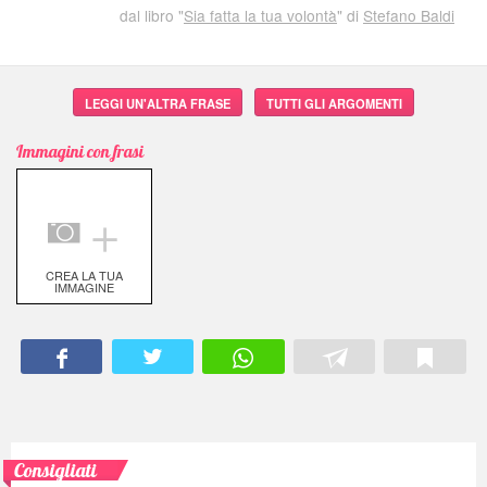
dal libro "
Sia fatta la tua volontà
" di
Stefano Baldi
LEGGI UN'ALTRA FRASE
TUTTI GLI ARGOMENTI
Immagini con frasi
＋
CREA LA TUA
IMMAGINE
Consigliati