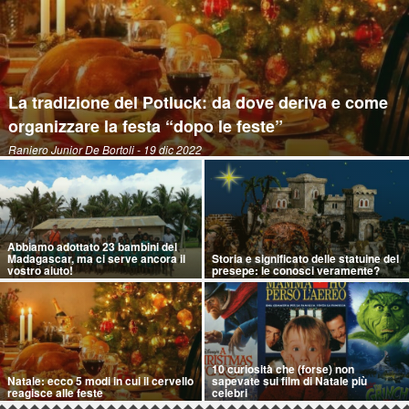
La tradizione del Potluck: da dove deriva e come
organizzare la festa “dopo le feste”
Raniero Junior De Bortoli
- 19 dic 2022
Abbiamo adottato 23 bambini del
Madagascar, ma ci serve ancora il
Storia e significato delle statuine del
vostro aiuto!
presepe: le conosci veramente?
10 curiosità che (forse) non
Natale: ecco 5 modi in cui il cervello
sapevate sui film di Natale più
reagisce alle feste
celebri