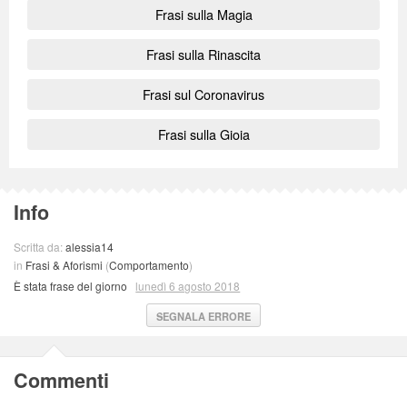
Frasi sulla Magia
Frasi sulla Rinascita
Frasi sul Coronavirus
Frasi sulla Gioia
Info
Scritta da:
alessia14
in
Frasi & Aforismi
(
Comportamento
)
È stata frase del giorno
lunedì 6 agosto 2018
SEGNALA ERRORE
Commenti