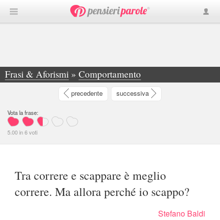
Frasi & Aforismi
»
Comportamento
»
Tra correre e scappare è meglio correre. Ma... - Stefano Baldi
precedente
successiva
Vota la frase:
5.00
in
6
voti
Tra correre e scappare è meglio
correre. Ma allora perché io scappo?
Stefano Baldi