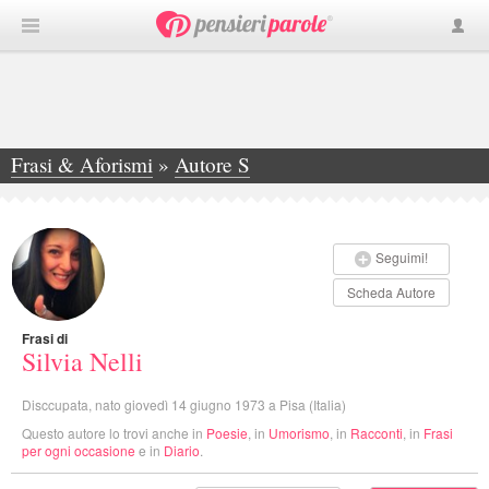
Frasi & Aforismi
»
Autore S
»
Silvia Nelli
Seguimi!
Scheda Autore
Frasi di
Silvia Nelli
Disccupata, nato giovedì 14 giugno 1973 a Pisa (Italia)
Questo autore lo trovi anche in
Poesie
, in
Umorismo
, in
Racconti
, in
Frasi
per ogni occasione
e in
Diario
.