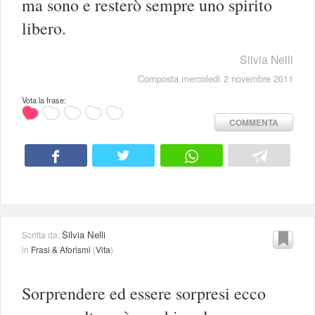
ma sono e resterò sempre uno spirito
libero.
Silvia Nelli
Composta mercoledì 2 novembre 2011
Vota la frase:
COMMENTA
Silvia Nelli
Scritta da:
in
Frasi & Aforismi
(
Vita
)
Sorprendere ed essere sorpresi ecco