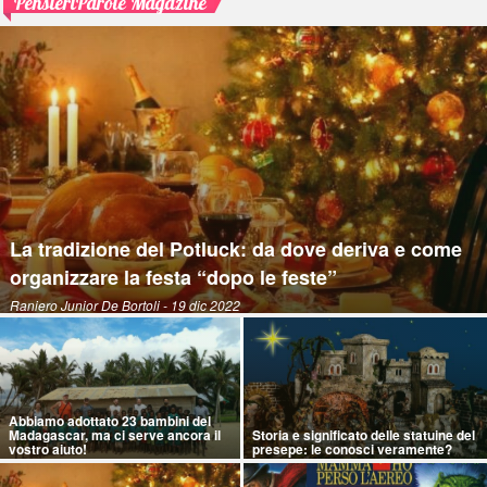
PensieriParole Magazine
La tradizione del Potluck: da dove deriva e come
organizzare la festa “dopo le feste”
Raniero Junior De Bortoli
- 19 dic 2022
Abbiamo adottato 23 bambini del
Madagascar, ma ci serve ancora il
Storia e significato delle statuine del
vostro aiuto!
presepe: le conosci veramente?