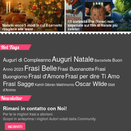
10 curiosità che (forse) non
Natale: ecco 5 modi in cui il cervello
sapevate sui film di Natale più
reagisce alle feste
celebri
Hot Tags
Auguri Natale
Auguri di Compleanno
Buon
Barzellette
Frasi Belle
Frasi Buonanotte
Frasi
Anno 2023
Frasi d'Amore
Frasi per dire Ti Amo
Buongiorno
Frasi Sagge
Oscar Wilde
Kahlil Gibran
Matrimonio
Stati
d'Animo
Newsletter
Rimani in contatto con Noi!
Per te le migliori frasi e aforismi.
Scopri in anteprima i migliori Autori votati dalla Community.
ISCRIVITI