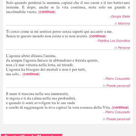
Solo quando perderai la mamma, capirai che il suo cuore e il tuo battevano
insieme. E dopo, anche se la vita continua, resta solo un grande e
incolmabile vuoto.
(
continua
)
--
Giorgia Stella
in
Mamma
Ti cerco come se mi sentissi perso senza saperti qui accanto a me.
Senza te questo mondo non esiste e io non resisto.
(
continua
)
--
Pablitos Los Sconditos
in
Persone
L'agonia altrui dilania l'anima,
da sempre l'agonia finisce in abbandono e forzata quiete,
non c'è mai vittoria nella lotta, né trionfo.
L'agonia ha bisogno dei mortali e non è per tutti,
ma solo...
(
continua
)
--
Pietro Colucciello
in
Poesie personali
Il mare ti trascina nella sua immensità,
ti ingoia e ti da calma nella sua profondità,
e quando ti senti avvolgere tra le sue onde
e cerchi di raggiungere la riva capisci la vera essenza della Vita.
(
continua
)
--
Pietro Colucciello
in
Poesie personali