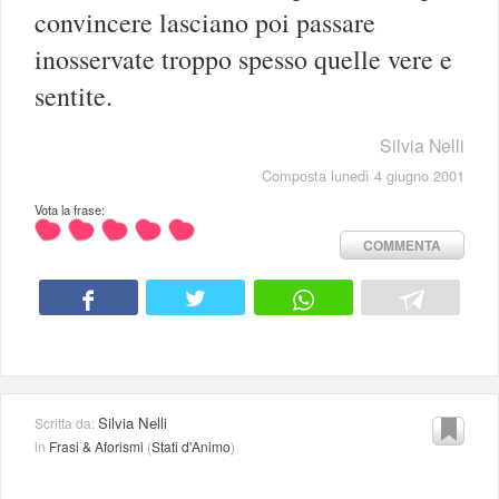
convincere lasciano poi passare
inosservate troppo spesso quelle vere e
sentite.
Silvia Nelli
Composta lunedì 4 giugno 2001
Vota la frase:
COMMENTA
Silvia Nelli
Scritta da:
in
Frasi & Aforismi
(
Stati d'Animo
)