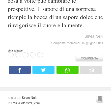
cosa a volte può cambiare le
prospettive. Il sapore di una sorpresa
riempie la bocca di un sapore dolce che
rinvigorisce il cuore e la mente.
Silvia Nelli
Composta mercoledì 15 giugno 2011
Vota la frase:
COMMENTA
Silvia Nelli
Scritta da:
in
Frasi & Aforismi
(
Vita
)