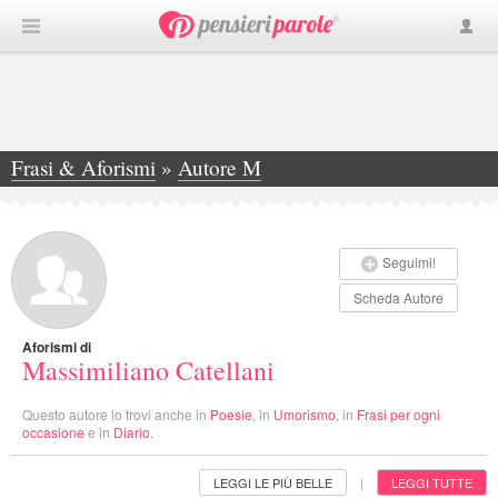
Frasi & Aforismi
»
Autore M
»
Massimiliano Catellani
Seguimi!
Scheda Autore
Aforismi di
Massimiliano Catellani
Questo autore lo trovi anche in
Poesie
, in
Umorismo
, in
Frasi per ogni
occasione
e in
Diario
.
LEGGI LE PIÙ BELLE
LEGGI TUTTE
|