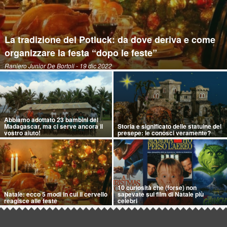
La tradizione del Potluck: da dove deriva e come
organizzare la festa “dopo le feste”
Raniero Junior De Bortoli
- 19 dic 2022
Abbiamo adottato 23 bambini del
Madagascar, ma ci serve ancora il
Storia e significato delle statuine del
vostro aiuto!
presepe: le conosci veramente?
10 curiosità che (forse) non
Natale: ecco 5 modi in cui il cervello
sapevate sui film di Natale più
reagisce alle feste
celebri