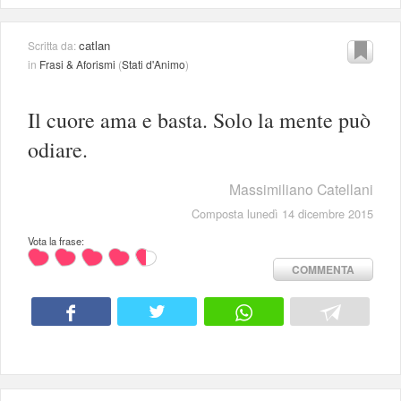
catlan
Scritta da:
in
Frasi & Aforismi
(
Stati d'Animo
)
Il cuore ama e basta. Solo la mente può
odiare.
Massimiliano Catellani
Composta lunedì 14 dicembre 2015
Vota la frase:
COMMENTA