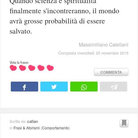
Quando scienza e spiritualità
finalmente s'incontreranno, il mondo
avrà grosse probabilità di essere
salvato.
Massimiliano Catellani
Composta mercoledì 25 novembre 2015
Vota la frase:
COMMENTA
catlan
Scritta da:
in
Frasi & Aforismi
(
Comportamento
)