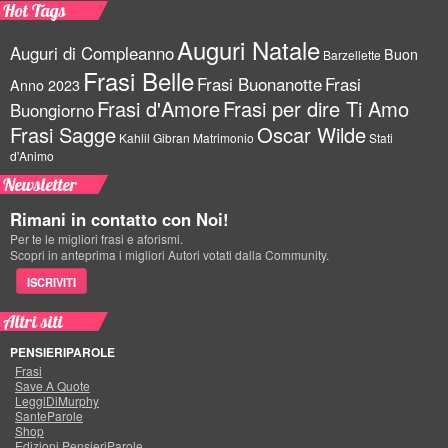
Hot Tags
Auguri Natale
Auguri di Compleanno
Buon
Barzellette
Frasi Belle
Frasi Buonanotte
Frasi
Anno 2023
Frasi d'Amore
Frasi per dire Ti Amo
Buongiorno
Frasi Sagge
Oscar Wilde
Kahlil Gibran
Matrimonio
Stati
d'Animo
Newsletter
Rimani in contatto con Noi!
Per te le migliori frasi e aforismi.
Scopri in anteprima i migliori Autori votati dalla Community.
ISCRIVITI
Altri siti
PENSIERIPAROLE
Frasi
Save A Quote
LeggiDiMurphy
SanteParole
Shop
Edizioni PensieriParole