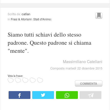
catlan
Scritta da:
in
Frasi & Aforismi
(
Stati d'Animo
)
Siamo tutti schiavi dello stesso
padrone. Questo padrone si chiama
"mente".
Massimiliano Catellani
Composta martedì 22 dicembre 2015
Vota la frase:
COMMENTA