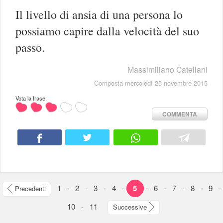
Il livello di ansia di una persona lo
possiamo capire dalla velocità del suo
passo.
Massimiliano Catellani
Composta mercoledì 25 novembre 2015
Vota la frase:
COMMENTA
1
-
2
-
3
-
4
-
5
-
6
-
7
-
8
-
9
-
Precedenti
10
-
11
Successive