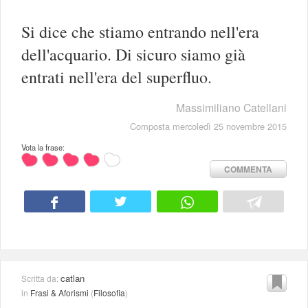
Si dice che stiamo entrando nell'era
dell'acquario. Di sicuro siamo già
entrati nell'era del superfluo.
Massimiliano Catellani
Composta mercoledì 25 novembre 2015
Vota la frase:
COMMENTA
catlan
Scritta da:
in
Frasi & Aforismi
(
Filosofia
)