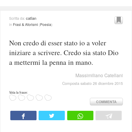
catlan
Scritta da:
in
Frasi & Aforismi
(
Poesia
)
Non credo di esser stato io a voler
iniziare a scrivere. Credo sia stato Dio
a mettermi la penna in mano.
Massimiliano Catellani
Composta sabato 26 dicembre 2015
Vota la frase:
COMMENTA