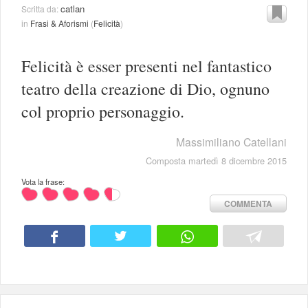
catlan
Scritta da:
in
Frasi & Aforismi
(
Felicità
)
Felicità è esser presenti nel fantastico
teatro della creazione di Dio, ognuno
col proprio personaggio.
Massimiliano Catellani
Composta martedì 8 dicembre 2015
Vota la frase:
COMMENTA