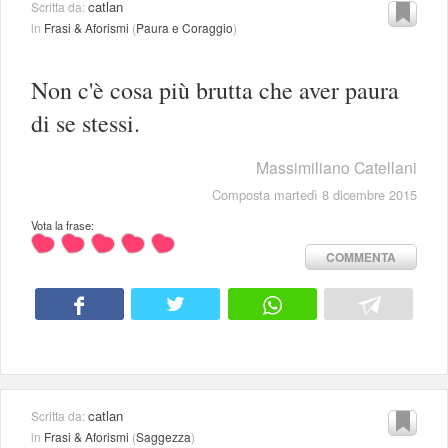
catlan
Scritta da:
in
Frasi & Aforismi
(
Paura e Coraggio
)
Non c'è cosa più brutta che aver paura
di se stessi.
Massimiliano Catellani
Composta martedì 8 dicembre 2015
Vota la frase:
COMMENTA
catlan
Scritta da:
in
Frasi & Aforismi
(
Saggezza
)