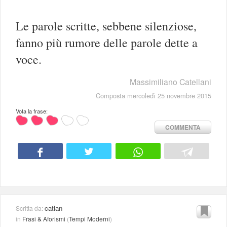
Le parole scritte, sebbene silenziose,
fanno più rumore delle parole dette a
voce.
Massimiliano Catellani
Composta mercoledì 25 novembre 2015
Vota la frase:
COMMENTA
catlan
Scritta da:
in
Frasi & Aforismi
(
Tempi Moderni
)