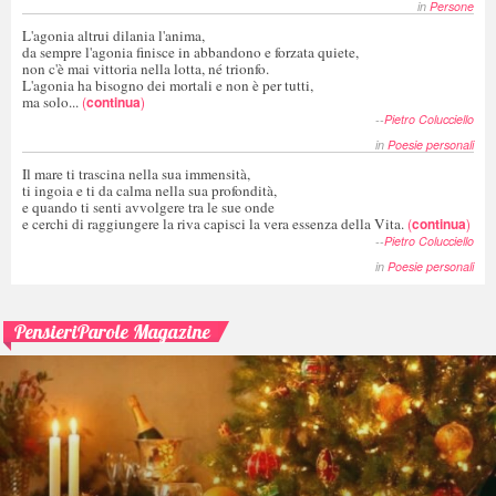
in
Persone
L'agonia altrui dilania l'anima,
da sempre l'agonia finisce in abbandono e forzata quiete,
non c'è mai vittoria nella lotta, né trionfo.
L'agonia ha bisogno dei mortali e non è per tutti,
ma solo...
(
continua
)
--
Pietro Colucciello
in
Poesie personali
Il mare ti trascina nella sua immensità,
ti ingoia e ti da calma nella sua profondità,
e quando ti senti avvolgere tra le sue onde
e cerchi di raggiungere la riva capisci la vera essenza della Vita.
(
continua
)
--
Pietro Colucciello
in
Poesie personali
PensieriParole Magazine