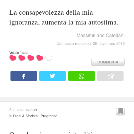
La consapevolezza della mia
ignoranza, aumenta la mia autostima.
Massimiliano Catellani
Composta mercoledì 25 novembre 2015
Vota la frase:
COMMENTA
catlan
Scritta da:
in
Frasi & Aforismi
(
Progresso
)