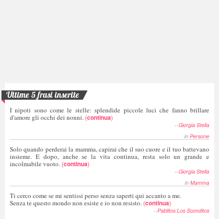
Ultime 5 frasi inserite
I nipoti sono come le stelle: splendide piccole luci che fanno brillare
d'amore gli occhi dei nonni.
(
continua
)
--
Giorgia Stella
in
Persone
Solo quando perderai la mamma, capirai che il suo cuore e il tuo battevano
insieme. E dopo, anche se la vita continua, resta solo un grande e
incolmabile vuoto.
(
continua
)
--
Giorgia Stella
in
Mamma
Ti cerco come se mi sentissi perso senza saperti qui accanto a me.
Senza te questo mondo non esiste e io non resisto.
(
continua
)
--
Pablitos Los Sconditos