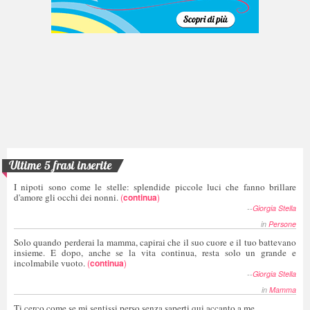
Ultime 5 frasi inserite
I nipoti sono come le stelle: splendide piccole luci che fanno brillare
d'amore gli occhi dei nonni.
(
continua
)
--
Giorgia Stella
in
Persone
Solo quando perderai la mamma, capirai che il suo cuore e il tuo battevano
insieme. E dopo, anche se la vita continua, resta solo un grande e
incolmabile vuoto.
(
continua
)
--
Giorgia Stella
in
Mamma
Ti cerco come se mi sentissi perso senza saperti qui accanto a me.