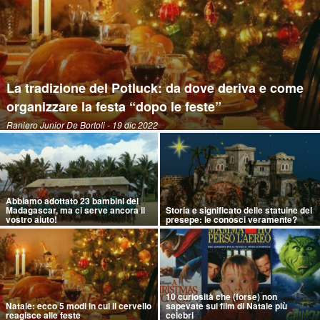
La tradizione del Potluck: da dove deriva e come
organizzare la festa “dopo le feste”
Raniero Junior De Bortoli
- 19 dic 2022
Abbiamo adottato 23 bambini del
Madagascar, ma ci serve ancora il
Storia e significato delle statuine del
vostro aiuto!
presepe: le conosci veramente?
10 curiosità che (forse) non
Natale: ecco 5 modi in cui il cervello
sapevate sui film di Natale più
reagisce alle feste
celebri