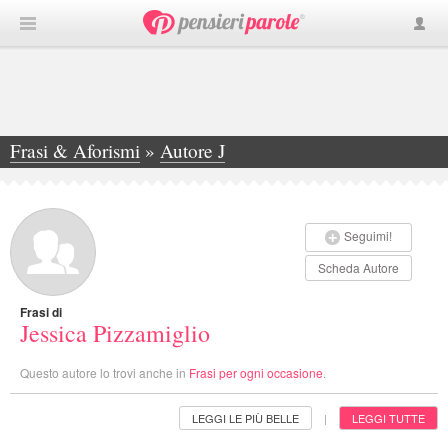
Frasi & Aforismi
»
Autore J
»
Jessica Pizzamiglio
Seguimi!
Scheda Autore
Frasi di
Jessica Pizzamiglio
Questo autore lo trovi anche in
Frasi per ogni occasione
.
LEGGI LE PIÙ BELLE
LEGGI TUTTE
|