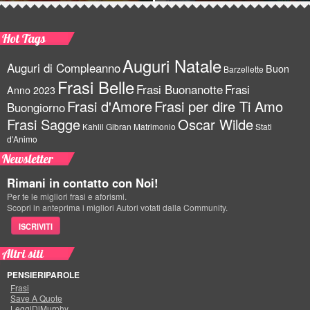
Hot Tags
Auguri Natale
Auguri di Compleanno
Buon
Barzellette
Frasi Belle
Frasi Buonanotte
Frasi
Anno 2023
Frasi d'Amore
Frasi per dire Ti Amo
Buongiorno
Frasi Sagge
Oscar Wilde
Kahlil Gibran
Matrimonio
Stati
d'Animo
Newsletter
Rimani in contatto con Noi!
Per te le migliori frasi e aforismi.
Scopri in anteprima i migliori Autori votati dalla Community.
ISCRIVITI
Altri siti
PENSIERIPAROLE
Frasi
Save A Quote
LeggiDiMurphy