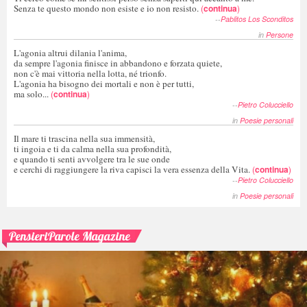
Senza te questo mondo non esiste e io non resisto.
(
continua
)
--
Pablitos Los Sconditos
in
Persone
L'agonia altrui dilania l'anima,
da sempre l'agonia finisce in abbandono e forzata quiete,
non c'è mai vittoria nella lotta, né trionfo.
L'agonia ha bisogno dei mortali e non è per tutti,
ma solo...
(
continua
)
--
Pietro Colucciello
in
Poesie personali
Il mare ti trascina nella sua immensità,
ti ingoia e ti da calma nella sua profondità,
e quando ti senti avvolgere tra le sue onde
e cerchi di raggiungere la riva capisci la vera essenza della Vita.
(
continua
)
--
Pietro Colucciello
in
Poesie personali
PensieriParole Magazine