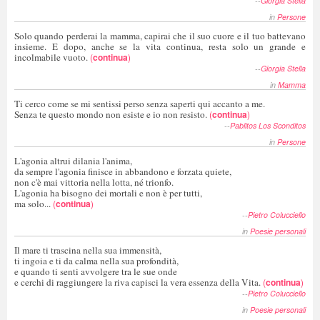
--
Giorgia Stella
in
Persone
Solo quando perderai la mamma, capirai che il suo cuore e il tuo battevano
insieme. E dopo, anche se la vita continua, resta solo un grande e
incolmabile vuoto.
(
continua
)
--
Giorgia Stella
in
Mamma
Ti cerco come se mi sentissi perso senza saperti qui accanto a me.
Senza te questo mondo non esiste e io non resisto.
(
continua
)
--
Pablitos Los Sconditos
in
Persone
L'agonia altrui dilania l'anima,
da sempre l'agonia finisce in abbandono e forzata quiete,
non c'è mai vittoria nella lotta, né trionfo.
L'agonia ha bisogno dei mortali e non è per tutti,
ma solo...
(
continua
)
--
Pietro Colucciello
in
Poesie personali
Il mare ti trascina nella sua immensità,
ti ingoia e ti da calma nella sua profondità,
e quando ti senti avvolgere tra le sue onde
e cerchi di raggiungere la riva capisci la vera essenza della Vita.
(
continua
)
--
Pietro Colucciello
in
Poesie personali