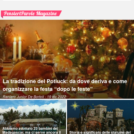
PensieriParole Magazine
La tradizione del Potluck: da dove deriva e come
organizzare la festa “dopo le feste”
Raniero Junior De Bortoli
- 19 dic 2022
Abbiamo adottato 23 bambini del
Madagascar, ma ci serve ancora il
Storia e significato delle statuine del