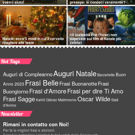
vostro aiuto!
presepe: le conosci veramente?
10 curiosità che (forse) non
Natale: ecco 5 modi in cui il cervello
sapevate sui film di Natale più
reagisce alle feste
celebri
Hot Tags
Auguri Natale
Auguri di Compleanno
Buon
Barzellette
Frasi Belle
Frasi Buonanotte
Frasi
Anno 2023
Frasi d'Amore
Frasi per dire Ti Amo
Buongiorno
Frasi Sagge
Oscar Wilde
Kahlil Gibran
Matrimonio
Stati
d'Animo
Newsletter
Rimani in contatto con Noi!
Per te le migliori frasi e aforismi.
Scopri in anteprima i migliori Autori votati dalla Community.