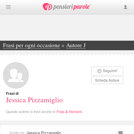
Frasi per ogni occasione
»
Autore J
»
Jessica Pizzamiglio
Seguimi!
Scheda Autore
Frasi di
Jessica Pizzamiglio
Questo autore lo trovi anche in
Frasi & Aforismi
.
Jessica Pizzamiglio
Scritta da: