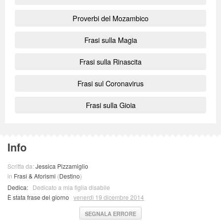
Proverbi del Mozambico
Frasi sulla Magia
Frasi sulla Rinascita
Frasi sul Coronavirus
Frasi sulla Gioia
Info
Scritta da:
Jessica Pizzamiglio
in
Frasi & Aforismi
(
Destino
)
Dedica:
Dedicato a mia figlia disabile
È stata frase del giorno
venerdì 19 dicembre 2014
SEGNALA ERRORE