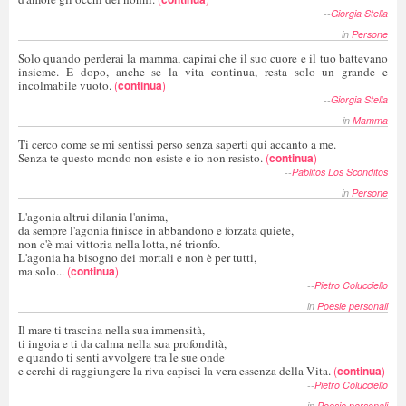
--
Giorgia Stella
in
Persone
Solo quando perderai la mamma, capirai che il suo cuore e il tuo battevano
insieme. E dopo, anche se la vita continua, resta solo un grande e
incolmabile vuoto.
(
continua
)
--
Giorgia Stella
in
Mamma
Ti cerco come se mi sentissi perso senza saperti qui accanto a me.
Senza te questo mondo non esiste e io non resisto.
(
continua
)
--
Pablitos Los Sconditos
in
Persone
L'agonia altrui dilania l'anima,
da sempre l'agonia finisce in abbandono e forzata quiete,
non c'è mai vittoria nella lotta, né trionfo.
L'agonia ha bisogno dei mortali e non è per tutti,
ma solo...
(
continua
)
--
Pietro Colucciello
in
Poesie personali
Il mare ti trascina nella sua immensità,
ti ingoia e ti da calma nella sua profondità,
e quando ti senti avvolgere tra le sue onde
e cerchi di raggiungere la riva capisci la vera essenza della Vita.
(
continua
)
--
Pietro Colucciello
in
Poesie personali