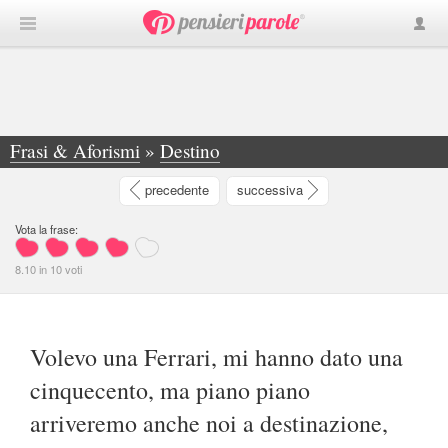
Frasi & Aforismi
»
Destino
»
Volevo una Ferrari, mi hanno dato una... - Jessica Pizzamiglio
precedente
successiva
Vota la frase:
8.10
in
10
voti
Volevo una Ferrari, mi hanno dato una
cinquecento, ma piano piano
arriveremo anche noi a destinazione,