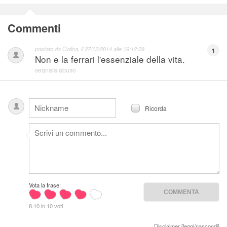
Commenti
postato da
Golina
, il
27/12/2014 alle 19:12:28
1
Non e la ferrari l'essenziale della vita.
segnala abuso
Ricorda
Vota la frase:
8.10 in 10 voti
Disclaimer [
leggi/nascondi
]