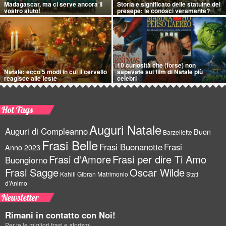
Madagascar, ma ci serve ancora il
Storia e significato delle statuine del
vostro aiuto!
presepe: le conosci veramente?
10 curiosità che (forse) non
Natale: ecco 5 modi in cui il cervello
sapevate sui film di Natale più
reagisce alle feste
celebri
Hot Tags
Auguri Natale
Auguri di Compleanno
Buon
Barzellette
Frasi Belle
Frasi Buonanotte
Frasi
Anno 2023
Frasi d'Amore
Frasi per dire Ti Amo
Buongiorno
Frasi Sagge
Oscar Wilde
Kahlil Gibran
Matrimonio
Stati
d'Animo
Newsletter
Rimani in contatto con Noi!
Per te le migliori frasi e aforismi.