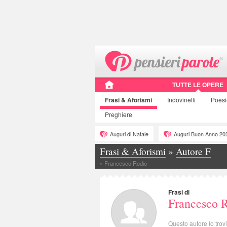
TUTTE LE OPERE
Frasi
& Aforismi
Indovinelli
Poes
Preghiere
Auguri di Natale
Auguri Buon Anno 20
Frasi & Aforismi
»
Autore F
»
Francesco Rodio
Frasi di
Francesco 
Questo autore lo trov