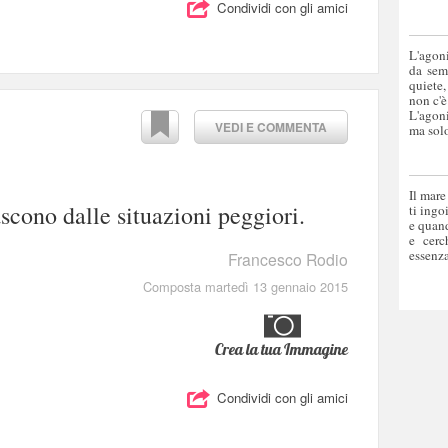
Condividi con gli amici
L'agoni
da sem
quiete,
non c'è
L'agoni
VEDI E COMMENTA
ma solo
Il mare
scono dalle situazioni peggiori.
ti ingo
e quand
e cerc
essenza
Francesco Rodio
Composta martedì 13 gennaio 2015
Crea la tua Immagine
Condividi con gli amici