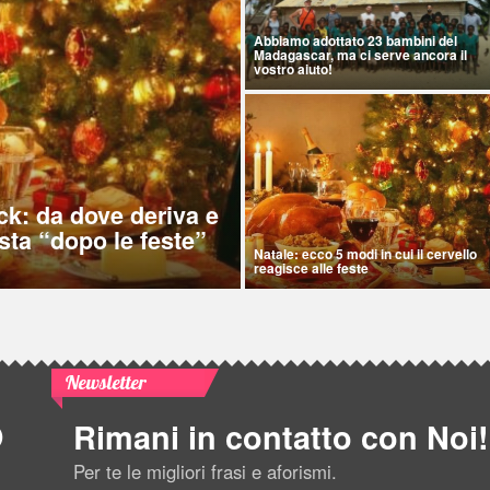
Abbiamo adottato 23 bambini del
Madagascar, ma ci serve ancora il
vostro aiuto!
ck: da dove deriva e
sta “dopo le feste”
Natale: ecco 5 modi in cui il cervello
reagisce alle feste
Newsletter
Rimani in contatto con Noi!
Per te le migliori frasi e aforismi.