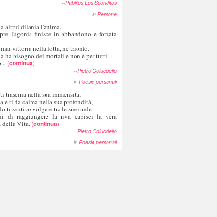
--
Pablitos Los Sconditos
in
Persone
a altrui dilania l'anima,
pre l'agonia finisce in abbandono e forzata
 mai vittoria nella lotta, né trionfo.
a ha bisogno dei mortali e non è per tutti,
...
(
continua
)
--
Pietro Colucciello
in
Poesie personali
 ti trascina nella sua immensità,
ia e ti da calma nella sua profondità,
o ti senti avvolgere tra le sue onde
hi di raggiungere la riva capisci la vera
 della Vita.
(
continua
)
--
Pietro Colucciello
in
Poesie personali