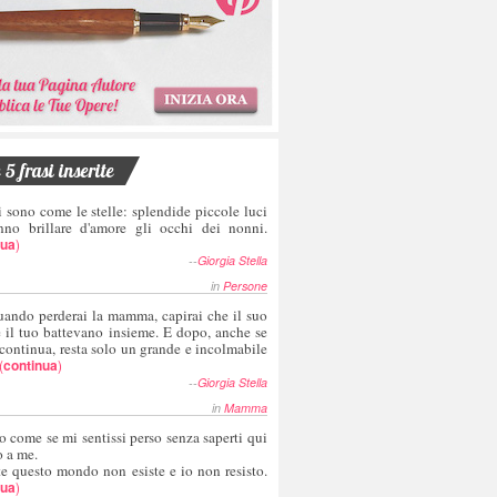
5 frasi inserite
i sono come le stelle: splendide piccole luci
nno brillare d'amore gli occhi dei nonni.
nua
)
--
Giorgia Stella
in
Persone
uando perderai la mamma, capirai che il suo
e il tuo battevano insieme. E dopo, anche se
 continua, resta solo un grande e incolmabile
(
continua
)
--
Giorgia Stella
in
Mamma
o come se mi sentissi perso senza saperti qui
o a me.
te questo mondo non esiste e io non resisto.
nua
)