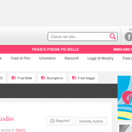
Se
FRASI E POESIE PIÙ BELLE
IMMAGINI 
ie
Frasi di
Film
Umorismo
Racconti
Leggi di Murphy
Frasi
23
Frasi Belle
Buongiorno
Frasi Sagge
Rodio
Seguimi!
Scheda Autore
i anche in
Diario
.