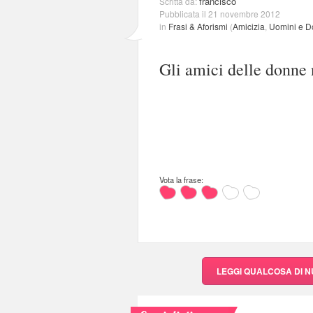
francisco
Scritta da:
Pubblicata il 21 novembre 2012
in
Frasi & Aforismi
(
Amicizia
,
Uomini e 
Gli amici delle donne
Vota la frase:
LEGGI QUALCOSA DI 