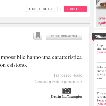
LEGGI LE PIÙ BELLE
LEGGI TUTTE
|
Ultime 
VEDI E COMMENTA
I nipot
che fa
(
conti
e impossibile hanno una caratteristica
on esistono.
Solo q
cuore 
la vita
Francesco Rodio
vuoto.
Composta giovedì 15 gennaio 2015
Ti cerc
Crea la tua Immagine
accant
Senza 
(
conti