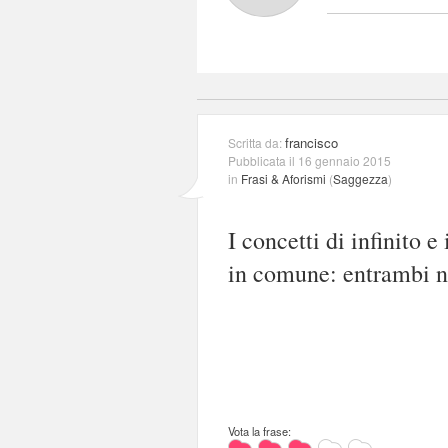
francisco
Scritta da:
Pubblicata il 16 gennaio 2015
in
Frasi & Aforismi
(
Saggezza
)
I concetti di infinito 
in comune: entrambi n
Vota la frase: