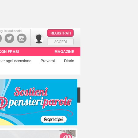
guici sui social
REGISTRATI
ACCEDI
CON FRASI
MAGAZINE
per ogni occasione
Proverbi
Diario