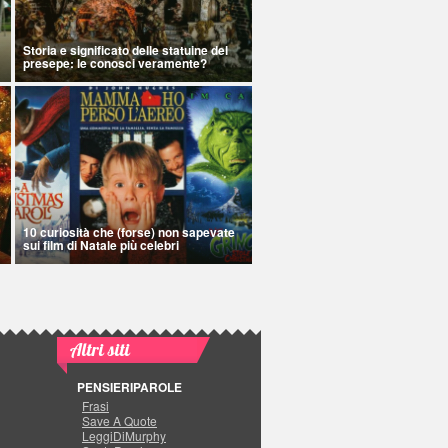
Storia e significato delle statuine del
presepe: le conosci veramente?
10 curiosità che (forse) non sapevate
sui film di Natale più celebri
Altri siti
PENSIERIPAROLE
Frasi
Save A Quote
LeggiDiMurphy