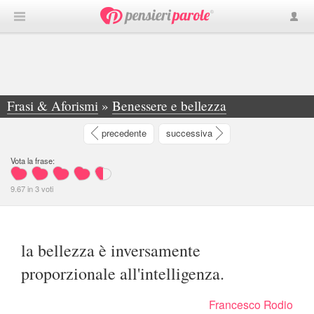
Frasi & Aforismi
»
Benessere e bellezza
»
la bellezza è inversamente proporzionale all... - Francesco Rodio
precedente
successiva
Vota la frase:
9.67
in
3
voti
la bellezza è inversamente
proporzionale all'intelligenza.
Francesco Rodio