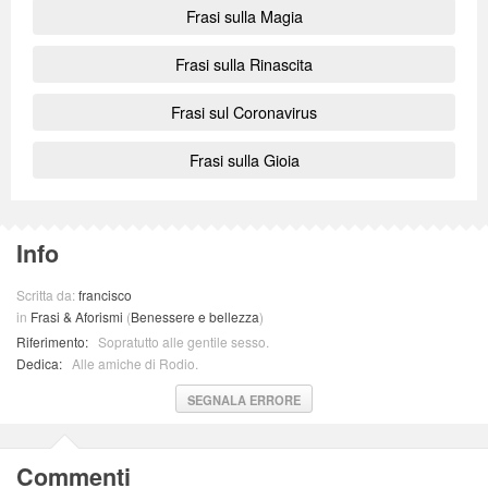
Frasi sulla Magia
Frasi sulla Rinascita
Frasi sul Coronavirus
Frasi sulla Gioia
Info
Scritta da:
francisco
in
Frasi & Aforismi
(
Benessere e bellezza
)
Riferimento:
Sopratutto alle gentile sesso.
Dedica:
Alle amiche di Rodio.
SEGNALA ERRORE
Commenti