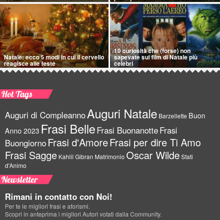
10 curiosità che (forse) non
Natale: ecco 5 modi in cui il cervello
sapevate sui film di Natale più
reagisce alle feste
celebri
Hot Tags
Auguri Natale
Auguri di Compleanno
Buon
Barzellette
Frasi Belle
Frasi Buonanotte
Frasi
Anno 2023
Frasi d'Amore
Frasi per dire Ti Amo
Buongiorno
Frasi Sagge
Oscar Wilde
Kahlil Gibran
Matrimonio
Stati
d'Animo
Newsletter
Rimani in contatto con Noi!
Per te le migliori frasi e aforismi.
Scopri in anteprima i migliori Autori votati dalla Community.