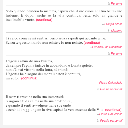
in
Persone
Solo quando perderai la mamma, capirai che il suo cuore e il tuo battevano
insieme. E dopo, anche se la vita continua, resta solo un grande e
incolmabile vuoto.
(
continua
)
--
Giorgia Stella
in
Mamma
Ti cerco come se mi sentissi perso senza saperti qui accanto a me.
Senza te questo mondo non esiste e io non resisto.
(
continua
)
--
Pablitos Los Sconditos
in
Persone
L'agonia altrui dilania l'anima,
da sempre l'agonia finisce in abbandono e forzata quiete,
non c'è mai vittoria nella lotta, né trionfo.
L'agonia ha bisogno dei mortali e non è per tutti,
ma solo...
(
continua
)
--
Pietro Colucciello
in
Poesie personali
Il mare ti trascina nella sua immensità,
ti ingoia e ti da calma nella sua profondità,
e quando ti senti avvolgere tra le sue onde
e cerchi di raggiungere la riva capisci la vera essenza della Vita.
(
continua
)
--
Pietro Colucciello
in
Poesie personali