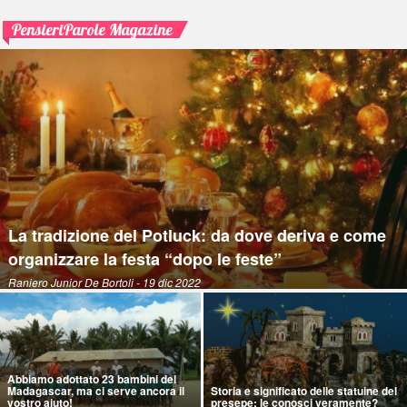
PensieriParole Magazine
La tradizione del Potluck: da dove deriva e come
organizzare la festa “dopo le feste”
Raniero Junior De Bortoli
- 19 dic 2022
Abbiamo adottato 23 bambini del
Madagascar, ma ci serve ancora il
Storia e significato delle statuine del
vostro aiuto!
presepe: le conosci veramente?