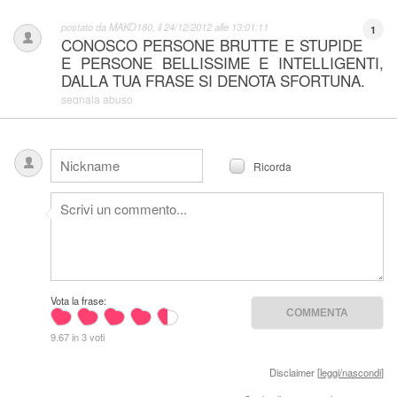
postato da
MAKO180
, il
24/12/2012 alle 13:01:11
1
CONOSCO PERSONE BRUTTE E STUPIDE
E PERSONE BELLISSIME E INTELLIGENTI,
DALLA TUA FRASE SI DENOTA SFORTUNA.
segnala abuso
Ricorda
Vota la frase:
9.67 in 3 voti
Disclaimer [
leggi/nascondi
]