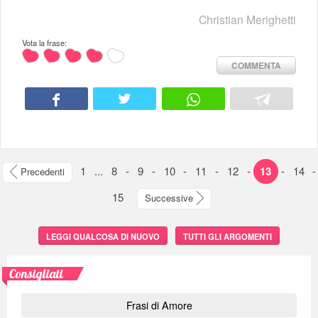
Christian Merighetti
Vota la frase:
COMMENTA
1
...
8
-
9
-
10
-
11
-
12
-
13
-
14
-
Precedenti
15
Successive
LEGGI QUALCOSA DI NUOVO
TUTTI GLI ARGOMENTI
Consigliati
Frasi di Amore