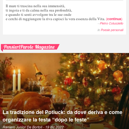
Il mare ti trascina nella sua immensità,
ti ingoia e ti da calma nella sua profondità,
e quando ti senti avvolgere tra le sue onde
e cerchi di raggiungere la riva capisci la vera essenza della Vita.
(
continua
)
--
Pietro Colucciello
in
Poesie personali
PensieriParole Magazine
La tradizione del Potluck: da dove deriva e come
organizzare la festa “dopo le feste”
Raniero Junior De Bortoli
- 19 dic 2022