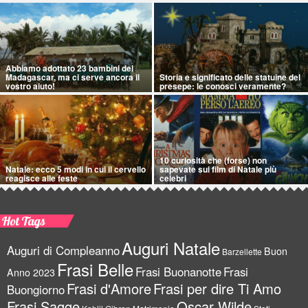
Abbiamo adottato 23 bambini del
Madagascar, ma ci serve ancora il
Storia e significato delle statuine del
vostro aiuto!
presepe: le conosci veramente?
10 curiosità che (forse) non
Natale: ecco 5 modi in cui il cervello
sapevate sui film di Natale più
reagisce alle feste
celebri
Hot Tags
Auguri Natale
Auguri di Compleanno
Buon
Barzellette
Frasi Belle
Frasi Buonanotte
Frasi
Anno 2023
Frasi d'Amore
Frasi per dire Ti Amo
Buongiorno
Frasi Sagge
Oscar Wilde