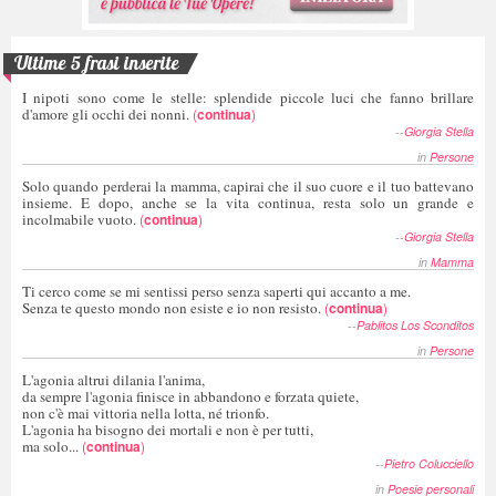
Ultime 5 frasi inserite
I nipoti sono come le stelle: splendide piccole luci che fanno brillare
d'amore gli occhi dei nonni.
(
continua
)
--
Giorgia Stella
in
Persone
Solo quando perderai la mamma, capirai che il suo cuore e il tuo battevano
insieme. E dopo, anche se la vita continua, resta solo un grande e
incolmabile vuoto.
(
continua
)
--
Giorgia Stella
in
Mamma
Ti cerco come se mi sentissi perso senza saperti qui accanto a me.
Senza te questo mondo non esiste e io non resisto.
(
continua
)
--
Pablitos Los Sconditos
in
Persone
L'agonia altrui dilania l'anima,
da sempre l'agonia finisce in abbandono e forzata quiete,
non c'è mai vittoria nella lotta, né trionfo.
L'agonia ha bisogno dei mortali e non è per tutti,
ma solo...
(
continua
)
--
Pietro Colucciello
in
Poesie personali