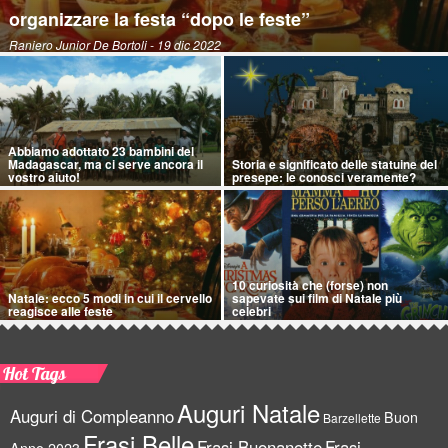
organizzare la festa “dopo le feste”
Raniero Junior De Bortoli
- 19 dic 2022
Abbiamo adottato 23 bambini del
Madagascar, ma ci serve ancora il
Storia e significato delle statuine del
vostro aiuto!
presepe: le conosci veramente?
10 curiosità che (forse) non
Natale: ecco 5 modi in cui il cervello
sapevate sui film di Natale più
reagisce alle feste
celebri
Hot Tags
Auguri Natale
Auguri di Compleanno
Buon
Barzellette
Frasi Belle
Frasi Buonanotte
Frasi
Anno 2023