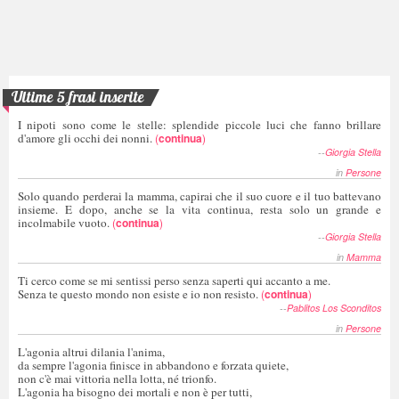
Ultime 5 frasi inserite
I nipoti sono come le stelle: splendide piccole luci che fanno brillare
d'amore gli occhi dei nonni.
(
continua
)
--
Giorgia Stella
in
Persone
Solo quando perderai la mamma, capirai che il suo cuore e il tuo battevano
insieme. E dopo, anche se la vita continua, resta solo un grande e
incolmabile vuoto.
(
continua
)
--
Giorgia Stella
in
Mamma
Ti cerco come se mi sentissi perso senza saperti qui accanto a me.
Senza te questo mondo non esiste e io non resisto.
(
continua
)
--
Pablitos Los Sconditos
in
Persone
L'agonia altrui dilania l'anima,
da sempre l'agonia finisce in abbandono e forzata quiete,
non c'è mai vittoria nella lotta, né trionfo.
L'agonia ha bisogno dei mortali e non è per tutti,