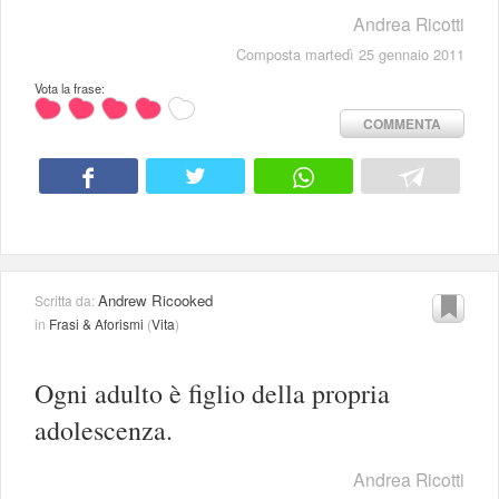
Andrea Ricotti
Composta martedì 25 gennaio 2011
Vota la frase:
COMMENTA
Andrew Ricooked
Scritta da:
in
Frasi & Aforismi
(
Vita
)
Ogni adulto è figlio della propria
adolescenza.
Andrea Ricotti