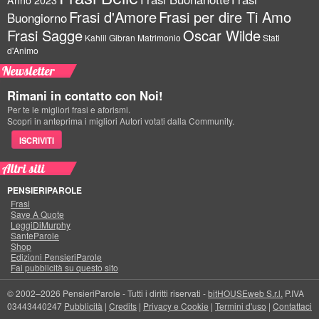
Frasi d'Amore
Frasi per dire Ti Amo
Buongiorno
Frasi Sagge
Oscar Wilde
Kahlil Gibran
Matrimonio
Stati
d'Animo
Newsletter
Rimani in contatto con Noi!
Per te le migliori frasi e aforismi.
Scopri in anteprima i migliori Autori votati dalla Community.
ISCRIVITI
Altri siti
PENSIERIPAROLE
Frasi
Save A Quote
LeggiDiMurphy
SanteParole
Shop
Edizioni PensieriParole
Fai pubblicità su questo sito
© 2002–2026 PensieriParole - Tutti i diritti riservati -
bitHOUSEweb S.r.l.
P.IVA
03443440247
Pubblicità
|
Credits
|
Privacy e Cookie
|
Termini d'uso
|
Contattaci