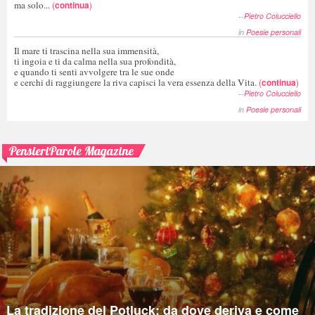
ma solo...
(
continua
)
--
Pietro Colucciello
in
Poesie personali
Il mare ti trascina nella sua immensità,
ti ingoia e ti da calma nella sua profondità,
e quando ti senti avvolgere tra le sue onde
e cerchi di raggiungere la riva capisci la vera essenza della Vita.
(
continua
)
--
Pietro Colucciello
in
Poesie personali
PensieriParole Magazine
La tradizione del Potluck: da dove deriva e come