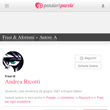
Frasi & Aforismi
»
Autore A
»
Andrea Ricotti
Seguimi!
Scheda Autore
Frasi di
Andrea Ricotti
Studente, nato domenica 28 giugno 1987 a Empoli (Italia)
Questo autore lo trovi anche in
Poesie
, in
Umorismo
, in
Racconti
e in
Frasi
per ogni occasione
.