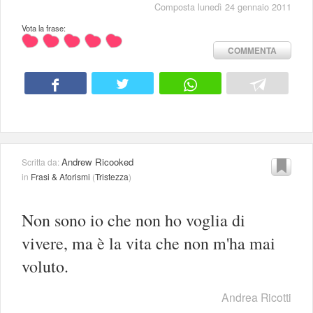
Composta lunedì 24 gennaio 2011
Vota la frase:
COMMENTA
Andrew Ricooked
Scritta da:
in
Frasi & Aforismi
(
Tristezza
)
Non sono io che non ho voglia di
vivere, ma è la vita che non m'ha mai
voluto.
Andrea Ricotti