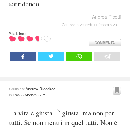
sorridendo.
Andrea Ricotti
Composta venerdì 11 febbraio 2011
Vota la frase:
COMMENTA
Andrew Ricooked
Scritta da:
in
Frasi & Aforismi
(
Vita
)
La vita è giusta. È giusta, ma non per
tutti. Se non rientri in quel tutti. Non è