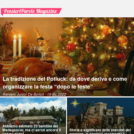
PensieriParole Magazine
La tradizione del Potluck: da dove deriva e come
organizzare la festa “dopo le feste”
Raniero Junior De Bortoli
- 19 dic 2022
Abbiamo adottato 23 bambini del
Madagascar, ma ci serve ancora il
Storia e significato delle statuine del
vostro aiuto!
presepe: le conosci veramente?