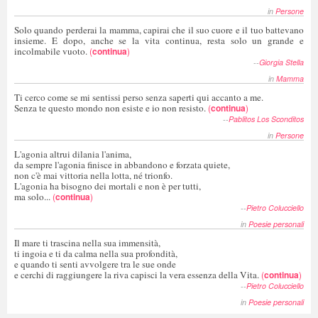
in
Persone
Solo quando perderai la mamma, capirai che il suo cuore e il tuo battevano
insieme. E dopo, anche se la vita continua, resta solo un grande e
incolmabile vuoto.
(
continua
)
--
Giorgia Stella
in
Mamma
Ti cerco come se mi sentissi perso senza saperti qui accanto a me.
Senza te questo mondo non esiste e io non resisto.
(
continua
)
--
Pablitos Los Sconditos
in
Persone
L'agonia altrui dilania l'anima,
da sempre l'agonia finisce in abbandono e forzata quiete,
non c'è mai vittoria nella lotta, né trionfo.
L'agonia ha bisogno dei mortali e non è per tutti,
ma solo...
(
continua
)
--
Pietro Colucciello
in
Poesie personali
Il mare ti trascina nella sua immensità,
ti ingoia e ti da calma nella sua profondità,
e quando ti senti avvolgere tra le sue onde
e cerchi di raggiungere la riva capisci la vera essenza della Vita.
(
continua
)
--
Pietro Colucciello
in
Poesie personali