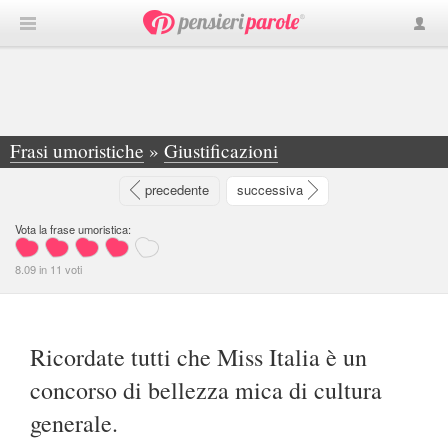
Frasi umoristiche
»
Giustificazioni
»
Ricordate tutti che Miss Italia è un concorso... - Lella Mei
precedente
successiva
Vota la frase umoristica:
8.09
in
11
voti
Ricordate tutti che Miss Italia è un
concorso di bellezza mica di cultura
generale.