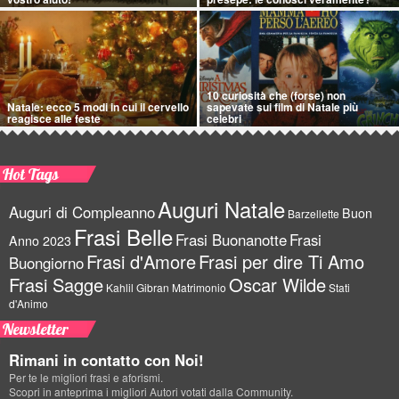
10 curiosità che (forse) non
Natale: ecco 5 modi in cui il cervello
sapevate sui film di Natale più
reagisce alle feste
celebri
Hot Tags
Auguri Natale
Auguri di Compleanno
Buon
Barzellette
Frasi Belle
Frasi Buonanotte
Frasi
Anno 2023
Frasi d'Amore
Frasi per dire Ti Amo
Buongiorno
Frasi Sagge
Oscar Wilde
Kahlil Gibran
Matrimonio
Stati
d'Animo
Newsletter
Rimani in contatto con Noi!
Per te le migliori frasi e aforismi.
Scopri in anteprima i migliori Autori votati dalla Community.