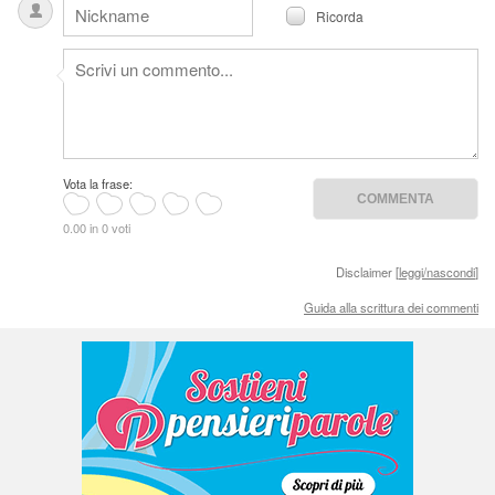
Ricorda
Vota la frase:
0.00 in 0 voti
Disclaimer [
leggi/nascondi
]
Guida alla scrittura dei commenti