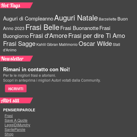
Hot Tags
Auguri Natale
Auguri di Compleanno
Buon
Barzellette
Frasi Belle
Frasi Buonanotte
Frasi
Anno 2023
Frasi d'Amore
Frasi per dire Ti Amo
Buongiorno
Frasi Sagge
Oscar Wilde
Kahlil Gibran
Matrimonio
Stati
d'Animo
Newsletter
Rimani in contatto con Noi!
Per te le migliori frasi e aforismi.
Scopri in anteprima i migliori Autori votati dalla Community.
ISCRIVITI
Altri siti
PENSIERIPAROLE
Frasi
Save A Quote
LeggiDiMurphy
SanteParole
Shop