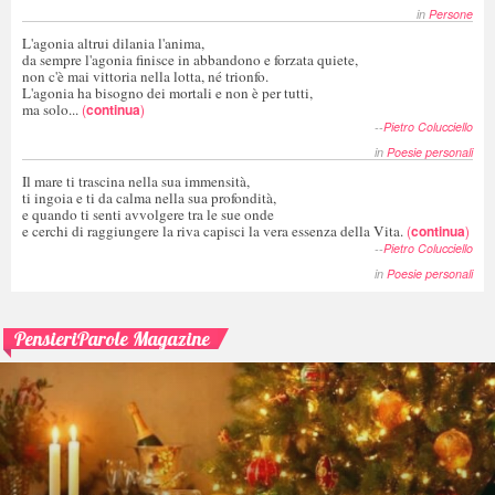
in
Persone
L'agonia altrui dilania l'anima,
da sempre l'agonia finisce in abbandono e forzata quiete,
non c'è mai vittoria nella lotta, né trionfo.
L'agonia ha bisogno dei mortali e non è per tutti,
ma solo...
(
continua
)
--
Pietro Colucciello
in
Poesie personali
Il mare ti trascina nella sua immensità,
ti ingoia e ti da calma nella sua profondità,
e quando ti senti avvolgere tra le sue onde
e cerchi di raggiungere la riva capisci la vera essenza della Vita.
(
continua
)
--
Pietro Colucciello
in
Poesie personali
PensieriParole Magazine