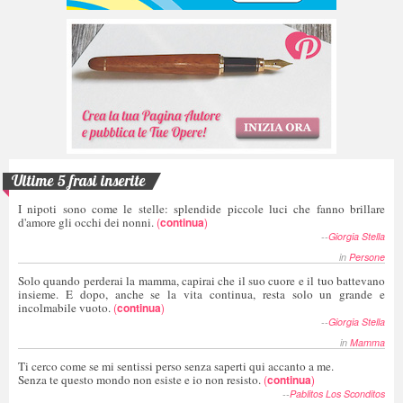
Ultime 5 frasi inserite
I nipoti sono come le stelle: splendide piccole luci che fanno brillare
d'amore gli occhi dei nonni.
(
continua
)
--
Giorgia Stella
in
Persone
Solo quando perderai la mamma, capirai che il suo cuore e il tuo battevano
insieme. E dopo, anche se la vita continua, resta solo un grande e
incolmabile vuoto.
(
continua
)
--
Giorgia Stella
in
Mamma
Ti cerco come se mi sentissi perso senza saperti qui accanto a me.
Senza te questo mondo non esiste e io non resisto.
(
continua
)
--
Pablitos Los Sconditos