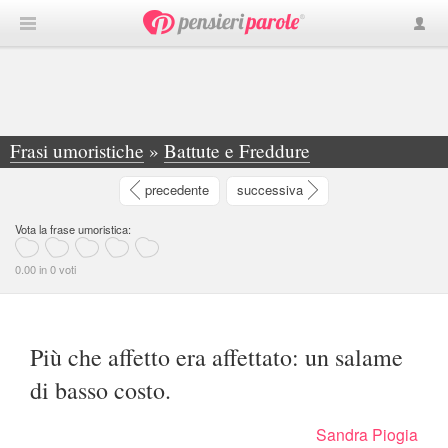
Frasi umoristiche
»
Battute e Freddure
»
Più che affetto era affettato: un salame di... - Sandra Piogia
precedente
successiva
Vota la frase umoristica:
0.00 in 0 voti
Più che affetto era affettato: un salame
di basso costo.
Sandra Piogia