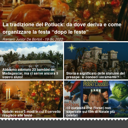
La tradizione del Potluck: da dove deriva e come
organizzare la festa “dopo le feste”
Raniero Junior De Bortoli
- 19 dic 2022
Abbiamo adottato 23 bambini del
Madagascar, ma ci serve ancora il
Storia e significato delle statuine del
vostro aiuto!
presepe: le conosci veramente?
10 curiosità che (forse) non
Natale: ecco 5 modi in cui il cervello
sapevate sui film di Natale più
reagisce alle feste
celebri