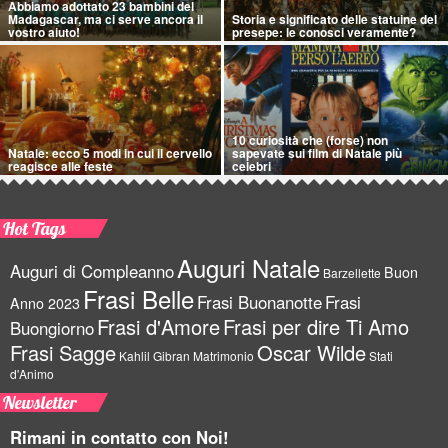
Abbiamo adottato 23 bambini del
Madagascar, ma ci serve ancora il
Storia e significato delle statuine del
vostro aiuto!
presepe: le conosci veramente?
10 curiosità che (forse) non
Natale: ecco 5 modi in cui il cervello
sapevate sui film di Natale più
reagisce alle feste
celebri
Hot Tags
Auguri Natale
Auguri di Compleanno
Buon
Barzellette
Frasi Belle
Frasi Buonanotte
Frasi
Anno 2023
Frasi d'Amore
Frasi per dire Ti Amo
Buongiorno
Frasi Sagge
Oscar Wilde
Kahlil Gibran
Matrimonio
Stati
d'Animo
Newsletter
Rimani in contatto con Noi!