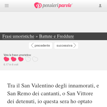
Frasi umoristiche
»
Battute e Freddure
»
Tra il San Valentino degli innamorati, e San... - Claudio Visconti De Padua
precedente
successiva
Vota la frase umoristica:
6.17
in
6
voti
Tra il San Valentino degli innamorati, e
San Remo dei cantanti, o San Vittore
dei detenuti, io questa sera ho optato