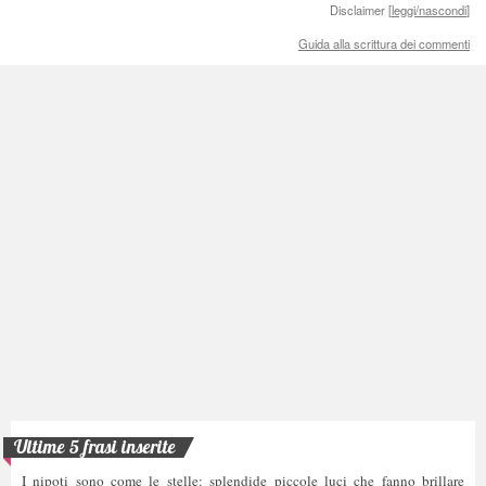
Disclaimer [
leggi/nascondi
]
Guida alla scrittura dei commenti
Ultime 5 frasi inserite
I nipoti sono come le stelle: splendide piccole luci che fanno brillare