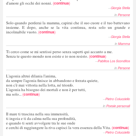
d'amore gli occhi dei nonni.
(
continua
)
--
Giorgia Stella
in
Persone
Solo quando perderai la mamma, capirai che il suo cuore e il tuo battevano
insieme. E dopo, anche se la vita continua, resta solo un grande e
incolmabile vuoto.
(
continua
)
--
Giorgia Stella
in
Mamma
Ti cerco come se mi sentissi perso senza saperti qui accanto a me.
Senza te questo mondo non esiste e io non resisto.
(
continua
)
--
Pablitos Los Sconditos
in
Persone
L'agonia altrui dilania l'anima,
da sempre l'agonia finisce in abbandono e forzata quiete,
non c'è mai vittoria nella lotta, né trionfo.
L'agonia ha bisogno dei mortali e non è per tutti,
ma solo...
(
continua
)
--
Pietro Colucciello
in
Poesie personali
Il mare ti trascina nella sua immensità,
ti ingoia e ti da calma nella sua profondità,
e quando ti senti avvolgere tra le sue onde
e cerchi di raggiungere la riva capisci la vera essenza della Vita.
(
continua
)
--
Pietro Colucciello