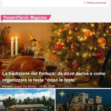
in
Poesie personali
PensieriParole Magazine
La tradizione del Potluck: da dove deriva e come
organizzare la festa “dopo le feste”
Raniero Junior De Bortoli
- 19 dic 2022