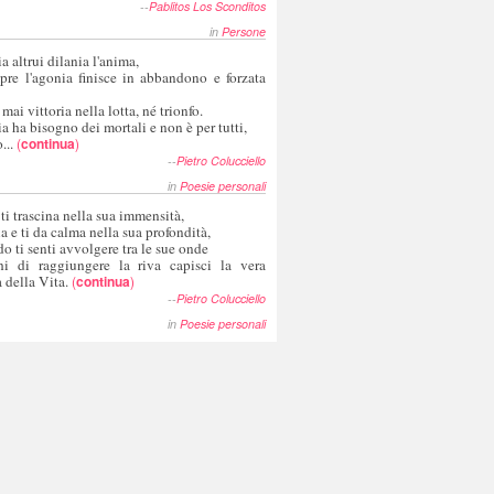
--
Pablitos Los Sconditos
in
Persone
a altrui dilania l'anima,
pre l'agonia finisce in abbandono e forzata
 mai vittoria nella lotta, né trionfo.
a ha bisogno dei mortali e non è per tutti,
...
(
continua
)
--
Pietro Colucciello
in
Poesie personali
 ti trascina nella sua immensità,
ia e ti da calma nella sua profondità,
o ti senti avvolgere tra le sue onde
hi di raggiungere la riva capisci la vera
 della Vita.
(
continua
)
--
Pietro Colucciello
in
Poesie personali