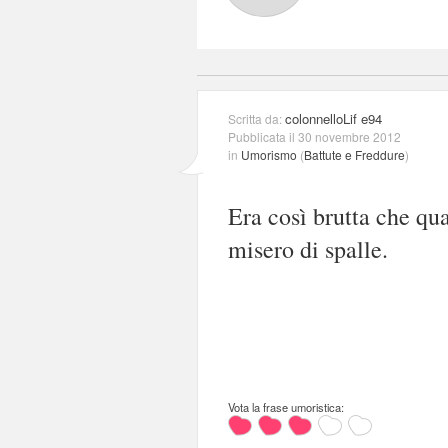
colonnelloLif e94
Scritta da:
Pubblicata il 30 novembre 2012
in
Umorismo
(
Battute e Freddure
)
Era così brutta che qua
misero di spalle.
Vota la frase umoristica: