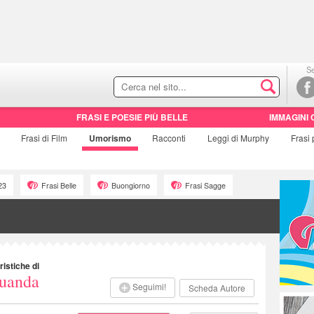
Se
FRASI E POESIE PIÙ BELLE
IMMAGINI 
Frasi di
Film
Umorismo
Racconti
Leggi di Murphy
Frasi
23
Frasi Belle
Buongiorno
Frasi Sagge
ristiche di
uanda
Seguimi!
Scheda Autore