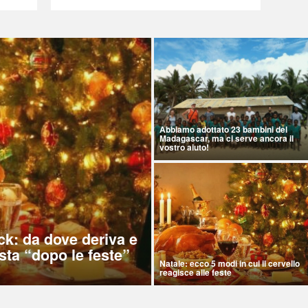
Abbiamo adottato 23 bambini del
Madagascar, ma ci serve ancora il
vostro aiuto!
ck: da dove deriva e
sta “dopo le feste”
Natale: ecco 5 modi in cui il cervello
reagisce alle feste