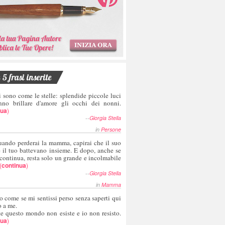
5 frasi inserite
i sono come le stelle: splendide piccole luci
nno brillare d'amore gli occhi dei nonni.
nua
)
--
Giorgia Stella
in
Persone
uando perderai la mamma, capirai che il suo
e il tuo battevano insieme. E dopo, anche se
 continua, resta solo un grande e incolmabile
(
continua
)
--
Giorgia Stella
in
Mamma
o come se mi sentissi perso senza saperti qui
o a me.
te questo mondo non esiste e io non resisto.
nua
)