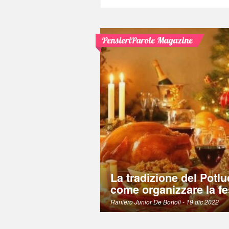
PensieriParole Magazine
La tradizione del Potlu
come organizzare la fe
Raniero Junior De Bortoli
- 19 dic 2022