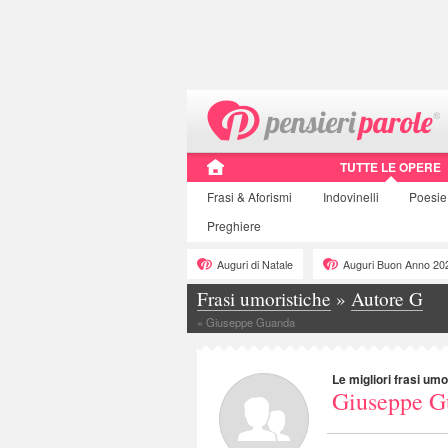
TUTTE LE OPERE
Frasi
& Aforismi
Indovinelli
Poesie
Preghiere
Auguri di Natale
Auguri Buon Anno 20
Frasi umoristiche
»
Autore G
»
Giuseppe Guanda
Le migliori frasi umo
Giuseppe G