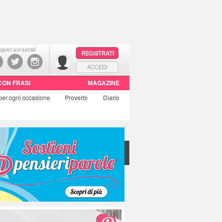
guici sui social
REGISTRATI
ACCEDI
CON FRASI
MAGAZINE
per ogni occasione
Proverbi
Diario