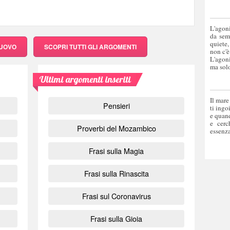
L'agoni
da sem
quiete,
NUOVO
SCOPRI
TUTTI GLI ARGOMENTI
non c'è
L'agoni
ma solo
Ultimi argomenti inseriti
Il mare
Pensieri
ti ingo
e quand
e cerc
Proverbi del Mozambico
essenza
Frasi sulla Magia
Frasi sulla Rinascita
Frasi sul Coronavirus
Frasi sulla Gioia