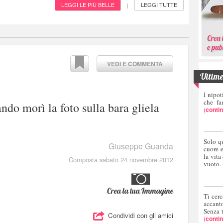
LEGGI LE PIÙ BELLE
LEGGI TUTTE
|
VEDI E COMMENTA
Ultime 
I nipot
che fa
ndo morì la foto sulla bara gliela
(
conti
Solo q
Giuseppe Guanda
cuore 
la vita
Composta sabato 24 novembre 2012
vuoto.
Crea la tua Immagine
Ti cerc
accant
Senza 
Condividi con gli amici
(
conti