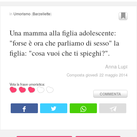
in
Umorismo
(
Barzellette
)
Una mamma alla figlia adolescente:
"forse è ora che parliamo di sesso" la
figlia: "cosa vuoi che ti spieghi?".
Anna Lupi
Composta giovedì 22 maggio 2014
Vota la frase umoristica:
COMMENTA