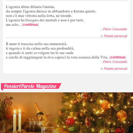
L'agonia altrui dilania l'anima,
da sempre l'agonia finisce in abbandono e forzata quiete,
non c'è mai vittoria nella lotta, né trionfo.
L'agonia ha bisogno dei mortali e non è per tutti,
ma solo...
(
continua
)
--
Pietro Colucciello
in
Poesie personali
Il mare ti trascina nella sua immensità,
ti ingoia e ti da calma nella sua profondità,
e quando ti senti avvolgere tra le sue onde
e cerchi di raggiungere la riva capisci la vera essenza della Vita.
(
continua
)
--
Pietro Colucciello
in
Poesie personali
PensieriParole Magazine