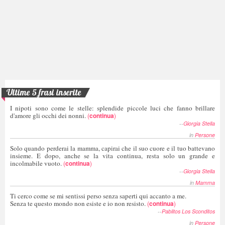
Ultime 5 frasi inserite
I nipoti sono come le stelle: splendide piccole luci che fanno brillare
d'amore gli occhi dei nonni.
(
continua
)
--
Giorgia Stella
in
Persone
Solo quando perderai la mamma, capirai che il suo cuore e il tuo battevano
insieme. E dopo, anche se la vita continua, resta solo un grande e
incolmabile vuoto.
(
continua
)
--
Giorgia Stella
in
Mamma
Ti cerco come se mi sentissi perso senza saperti qui accanto a me.
Senza te questo mondo non esiste e io non resisto.
(
continua
)
--
Pablitos Los Sconditos
in
Persone