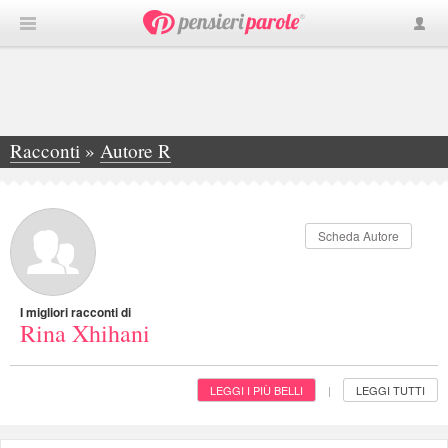
Racconti
»
Autore R
»
Rina Xhihani
Scheda Autore
I migliori racconti di
Rina Xhihani
LEGGI I PIÙ BELLI
LEGGI TUTTI
|