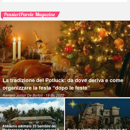
PensieriParole Magazine
La tradizione del Potluck: da dove deriva e come
organizzare la festa “dopo le feste”
Raniero Junior De Bortoli
- 19 dic 2022
Abbiamo adottato 23 bambini del
Madagascar, ma ci serve ancora il
Storia e significato delle statuine del