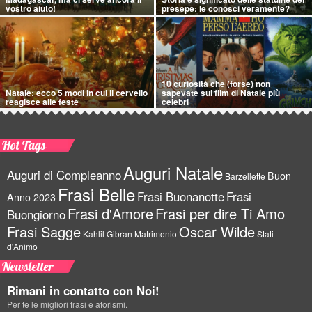
vostro aiuto!
presepe: le conosci veramente?
10 curiosità che (forse) non
Natale: ecco 5 modi in cui il cervello
sapevate sui film di Natale più
reagisce alle feste
celebri
Hot Tags
Auguri Natale
Auguri di Compleanno
Buon
Barzellette
Frasi Belle
Frasi Buonanotte
Frasi
Anno 2023
Frasi d'Amore
Frasi per dire Ti Amo
Buongiorno
Frasi Sagge
Oscar Wilde
Kahlil Gibran
Matrimonio
Stati
d'Animo
Newsletter
Rimani in contatto con Noi!
Per te le migliori frasi e aforismi.