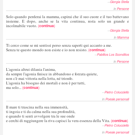
--
Giorgia Stella
in
Persone
Solo quando perderai la mamma, capirai che il suo cuore e il tuo battevano
insieme. E dopo, anche se la vita continua, resta solo un grande e
incolmabile vuoto.
(
continua
)
--
Giorgia Stella
in
Mamma
Ti cerco come se mi sentissi perso senza saperti qui accanto a me.
Senza te questo mondo non esiste e io non resisto.
(
continua
)
--
Pablitos Los Sconditos
in
Persone
L'agonia altrui dilania l'anima,
da sempre l'agonia finisce in abbandono e forzata quiete,
non c'è mai vittoria nella lotta, né trionfo.
L'agonia ha bisogno dei mortali e non è per tutti,
ma solo...
(
continua
)
--
Pietro Colucciello
in
Poesie personali
Il mare ti trascina nella sua immensità,
ti ingoia e ti da calma nella sua profondità,
e quando ti senti avvolgere tra le sue onde
e cerchi di raggiungere la riva capisci la vera essenza della Vita.
(
continua
)
--
Pietro Colucciello
in
Poesie personali