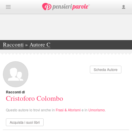
Racconti
»
Autore C
»
Cristoforo Colombo
Scheda Autore
Racconti di
Cristoforo Colombo
Questo autore lo trovi anche in
Frasi & Aforismi
e in
Umorismo
.
Acquista i suoi libri