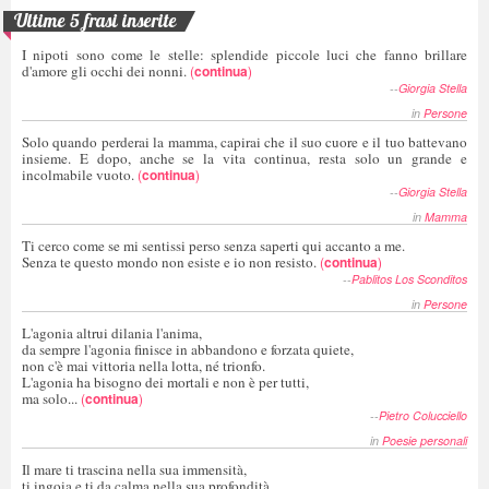
Ultime 5 frasi inserite
I nipoti sono come le stelle: splendide piccole luci che fanno brillare
d'amore gli occhi dei nonni.
(
continua
)
--
Giorgia Stella
in
Persone
Solo quando perderai la mamma, capirai che il suo cuore e il tuo battevano
insieme. E dopo, anche se la vita continua, resta solo un grande e
incolmabile vuoto.
(
continua
)
--
Giorgia Stella
in
Mamma
Ti cerco come se mi sentissi perso senza saperti qui accanto a me.
Senza te questo mondo non esiste e io non resisto.
(
continua
)
--
Pablitos Los Sconditos
in
Persone
L'agonia altrui dilania l'anima,
da sempre l'agonia finisce in abbandono e forzata quiete,
non c'è mai vittoria nella lotta, né trionfo.
L'agonia ha bisogno dei mortali e non è per tutti,
ma solo...
(
continua
)
--
Pietro Colucciello
in
Poesie personali
Il mare ti trascina nella sua immensità,
ti ingoia e ti da calma nella sua profondità,