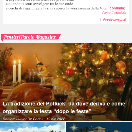
e quando ti senti avvolgere tra le sue onde
e cerchi di raggiungere la riva capisci la vera essenza della Vita.
(
continua
)
--
Pietro Colucciello
in
Poesie personali
PensieriParole Magazine
La tradizione del Potluck: da dove deriva e come
organizzare la festa “dopo le feste”
Raniero Junior De Bortoli
- 19 dic 2022