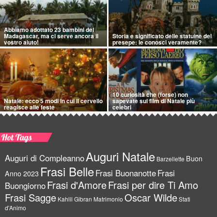
Abbiamo adottato 23 bambini del
Madagascar, ma ci serve ancora il
Storia e significato delle statuine del
vostro aiuto!
presepe: le conosci veramente?
10 curiosità che (forse) non
Natale: ecco 5 modi in cui il cervello
sapevate sui film di Natale più
reagisce alle feste
celebri
Hot Tags
Auguri Natale
Auguri di Compleanno
Buon
Barzellette
Frasi Belle
Frasi Buonanotte
Frasi
Anno 2023
Frasi d'Amore
Frasi per dire Ti Amo
Buongiorno
Frasi Sagge
Oscar Wilde
Kahlil Gibran
Matrimonio
Stati
d'Animo