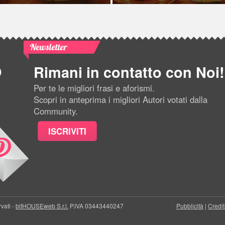
Newsletter
Rimani in contatto con Noi!
Per te le migliori frasi e aforismi.
Scopri in anteprima i migliori Autori votati dalla
Community.
ISCRIVITI
rvati -
bitHOUSEweb S.r.l.
P.IVA 03443440247
Pubblicità
|
Credit