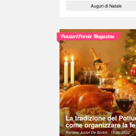
Auguri di Natale
PensieriParole Magazine
La tradizione del Potlu
come organizzare la fe
Raniero Junior De Bortoli
- 19 dic 2022