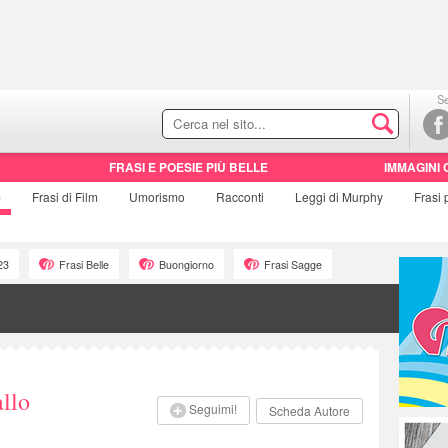
Se
FRASI E POESIE PIÙ BELLE
IMMAGINI 
e
Frasi di
Film
Umorismo
Racconti
Leggi di Murphy
Frasi
23
Frasi Belle
Buongiorno
Frasi Sagge
allo
Seguimi!
Scheda Autore