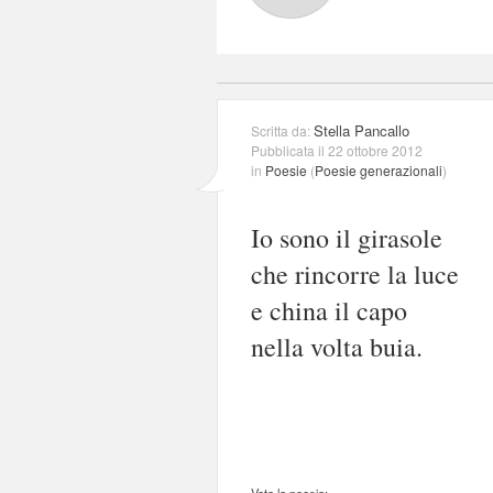
Stella Pancallo
Scritta da:
Pubblicata il 22 ottobre 2012
in
Poesie
(
Poesie generazionali
)
Io sono il girasole
che rincorre la luce
e china il capo
nella volta buia.