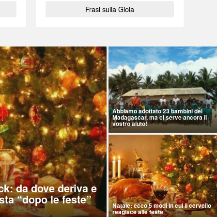
Frasi sulla Gioia
Abbiamo adottato 23 bambini del
Madagascar, ma ci serve ancora il
vostro aiuto!
ck: da dove deriva e
sta “dopo le feste”
Natale: ecco 5 modi in cui il cervello
reagisce alle feste