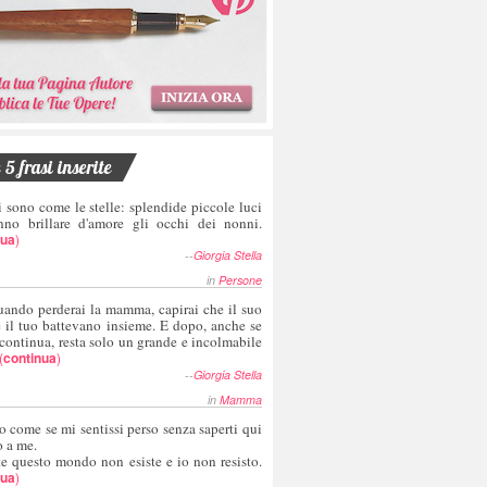
5 frasi inserite
i sono come le stelle: splendide piccole luci
nno brillare d'amore gli occhi dei nonni.
nua
)
--
Giorgia Stella
in
Persone
uando perderai la mamma, capirai che il suo
e il tuo battevano insieme. E dopo, anche se
 continua, resta solo un grande e incolmabile
(
continua
)
--
Giorgia Stella
in
Mamma
o come se mi sentissi perso senza saperti qui
o a me.
te questo mondo non esiste e io non resisto.
nua
)