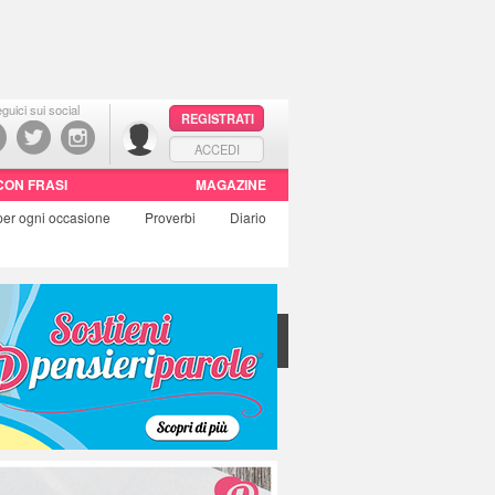
guici sui social
REGISTRATI
ACCEDI
CON FRASI
MAGAZINE
per ogni occasione
Proverbi
Diario