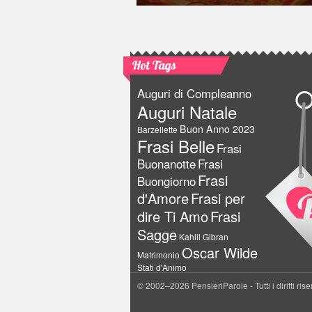
Hot Tags
Auguri di Compleanno
Auguri Natale
Buon Anno 2023
Barzellette
Frasi Belle
Frasi
Buonanotte
Frasi
Frasi
Buongiorno
d'Amore
Frasi per
dire Ti Amo
Frasi
Sagge
Kahlil Gibran
Oscar Wilde
Matrimonio
Stati d'Animo
© 2002–2026 PensieriParole - Tutti i diritti rise