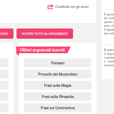
Condividi con gli amici
L'agoni
da sem
quiete,
non c'è
L'agoni
ma solo
NUOVO
SCOPRI
TUTTI GLI ARGOMENTI
Ultimi argomenti inseriti
Il mare
ti ingo
e quand
e cerc
Pensieri
essenza
Proverbi del Mozambico
Frasi sulla Magia
Frasi sulla Rinascita
Frasi sul Coronavirus