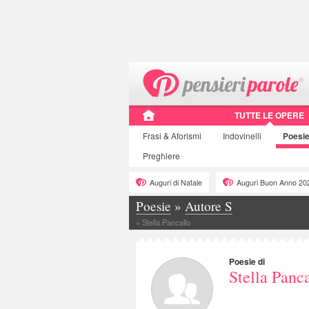
TUTTE LE OPERE
Frasi
& Aforismi
Indovinelli
Poesi
Preghiere
Auguri di Natale
Auguri Buon Anno 20
Poesie
»
Autore S
»
Stella Pancallo
Poesie di
Stella Panc