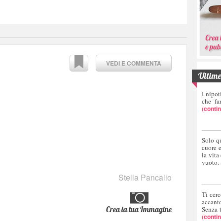
VEDI E COMMENTA
Ultime 
I nipot
che fa
(
conti
Solo q
cuore 
la vita
vuoto.
Stella Pancallo
Ti cerc
accant
Crea la tua Immagine
Senza 
(
conti