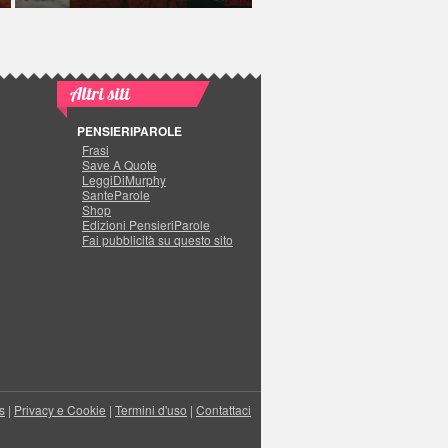
Altri siti
PENSIERIPAROLE
Frasi
Save A Quote
LeggiDiMurphy
SanteParole
Shop
Edizioni PensieriParole
Fai pubblicità su questo sito
s
|
Privacy e Cookie
|
Termini d'uso
|
Contattaci