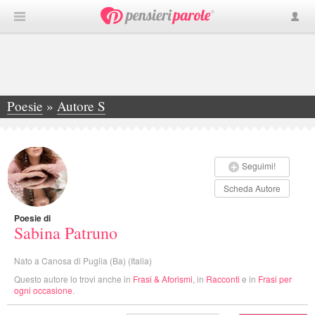
Poesie
»
Autore S
»
Sabina Patruno
Seguimi!
Scheda Autore
Poesie di
Sabina Patruno
Nato a Canosa di Puglia (Ba) (Italia)
Questo autore lo trovi anche in
Frasi & Aforismi
, in
Racconti
e in
Frasi per
ogni occasione
.