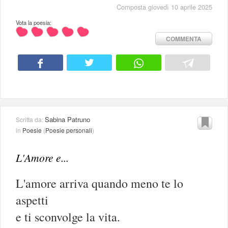
Composta giovedì 10 aprile 2025
Vota la poesia:
COMMENTA
Sabina Patruno
Scritta da:
in
Poesie
(
Poesie personali
)
L'Amore e...
L'amore arriva quando meno te lo
aspetti
e ti sconvolge la vita.