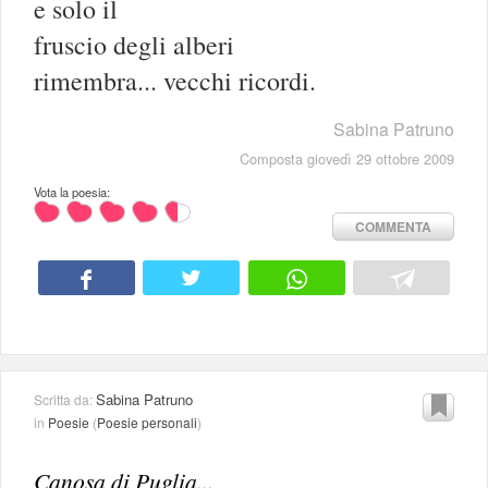
e solo il
fruscio degli alberi
rimembra... vecchi ricordi.
Sabina Patruno
Composta giovedì 29 ottobre 2009
Vota la poesia:
COMMENTA
Sabina Patruno
Scritta da:
in
Poesie
(
Poesie personali
)
Canosa di Puglia...