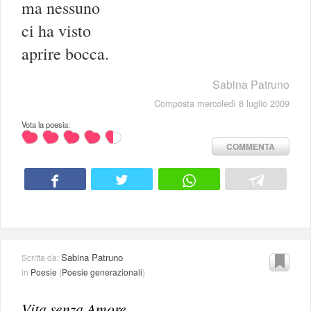
ma nessuno
ci ha visto
aprire bocca.
Sabina Patruno
Composta mercoledì 8 luglio 2009
Vota la poesia:
COMMENTA
Sabina Patruno
Scritta da:
in
Poesie
(
Poesie generazionali
)
Vita senza Amore