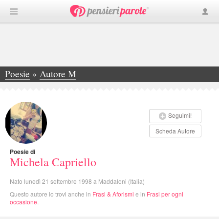
Poesie
»
Autore M
»
Michela Capriello
Seguimi!
Scheda Autore
Poesie di
Michela Capriello
Nato lunedì 21 settembre 1998 a Maddaloni (Italia)
Questo autore lo trovi anche in
Frasi & Aforismi
e in
Frasi per ogni
occasione
.