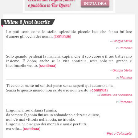
Ultime 5 frasi inserite
I nipoti sono come le stelle: splendide piccole luci che fanno brillare
d'amore gli occhi dei nonni.
(
continua
)
--
Giorgia Stella
in
Persone
Solo quando perderai la mamma, capirai che il suo cuore e il tuo battevano
insieme. E dopo, anche se la vita continua, resta solo un grande e
incolmabile vuoto.
(
continua
)
--
Giorgia Stella
in
Mamma
Ti cerco come se mi sentissi perso senza saperti qui accanto a me.
Senza te questo mondo non esiste e io non resisto.
(
continua
)
--
Pablitos Los Sconditos
in
Persone
L'agonia altrui dilania l'anima,
da sempre l'agonia finisce in abbandono e forzata quiete,
non c'è mai vittoria nella lotta, né trionfo.
L'agonia ha bisogno dei mortali e non è per tutti,
ma solo...
(
continua
)
--
Pietro Colucciello