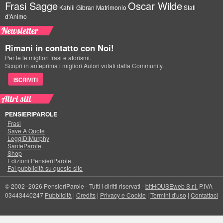
Frasi Sagge
Oscar Wilde
Kahlil Gibran
Matrimonio
Stati
d'Animo
Newsletter
Rimani in contatto con Noi!
Per te le migliori frasi e aforismi.
Scopri in anteprima i migliori Autori votati dalla Community.
ISCRIVITI
Altri siti
PENSIERIPAROLE
Frasi
Save A Quote
LeggiDiMurphy
SanteParole
Shop
Edizioni PensieriParole
Fai pubblicità su questo sito
© 2002–2026 PensieriParole - Tutti i diritti riservati -
bitHOUSEweb S.r.l.
P.IVA
03443440247
Pubblicità
|
Credits
|
Privacy e Cookie
|
Termini d'uso
|
Contattaci