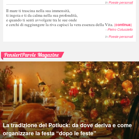
in
Poesie personali
Il mare ti trascina nella sua immensità,
ti ingoia e ti da calma nella sua profondità,
e quando ti senti avvolgere tra le sue onde
e cerchi di raggiungere la riva capisci la vera essenza della Vita.
(
continua
)
--
Pietro Colucciello
in
Poesie personali
PensieriParole Magazine
La tradizione del Potluck: da dove deriva e come
organizzare la festa “dopo le feste”