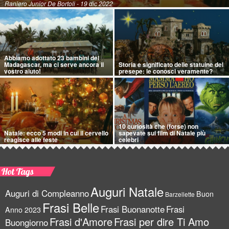
Raniero Junior De Bortoli
- 19 dic 2022
Abbiamo adottato 23 bambini del
Madagascar, ma ci serve ancora il
Storia e significato delle statuine del
vostro aiuto!
presepe: le conosci veramente?
10 curiosità che (forse) non
Natale: ecco 5 modi in cui il cervello
sapevate sui film di Natale più
reagisce alle feste
celebri
Hot Tags
Auguri Natale
Auguri di Compleanno
Buon
Barzellette
Frasi Belle
Frasi Buonanotte
Frasi
Anno 2023
Frasi d'Amore
Frasi per dire Ti Amo
Buongiorno