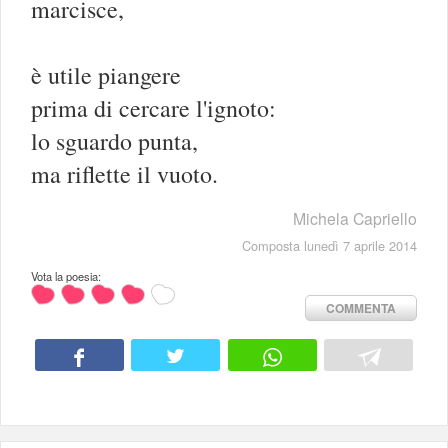
marcisce,
è utile piangere
prima di cercare l'ignoto:
lo sguardo punta,
ma riflette il vuoto.
Michela Capriello
Composta lunedì 7 aprile 2014
Vota la poesia:
COMMENTA