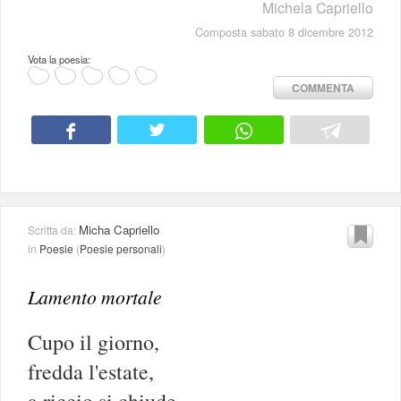
Michela Capriello
Composta sabato 8 dicembre 2012
Vota la poesia:
COMMENTA
Micha Capriello
Scritta da:
in
Poesie
(
Poesie personali
)
Lamento mortale
Cupo il giorno,
fredda l'estate,
a riccio si chiude