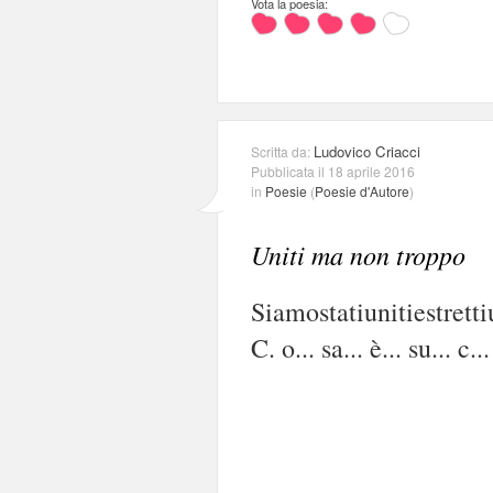
Vota la poesia:
Ludovico Criacci
Scritta da:
Pubblicata il 18 aprile 2016
in
Poesie
(
Poesie d'Autore
)
Uniti ma non troppo
Siamostatiunitiestrett
C. o... sa... è... su... c...