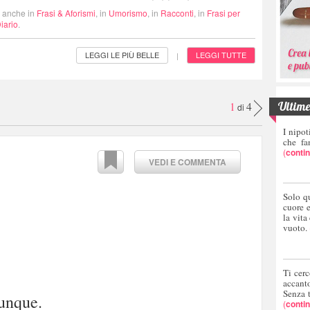
i anche in
Frasi & Aforismi
, in
Umorismo
, in
Racconti
, in
Frasi per
iario
.
LEGGI LE PIÙ BELLE
LEGGI TUTTE
|
Ultime 
1
4
di
I nipot
che fa
(
conti
VEDI E COMMENTA
Solo q
cuore 
la vita
vuoto.
Ti cerc
accant
Senza 
vunque.
(
conti