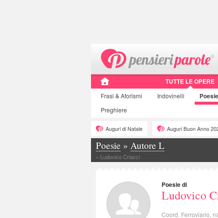
TUTTE LE OPERE
Frasi
& Aforismi
Indovinelli
Poesi
Preghiere
Auguri di Natale
Auguri Buon Anno 20
Poesie
»
Autore L
»
Ludovico Criacci
Poesie di
Ludovico C
Coord. Ferroviario, na