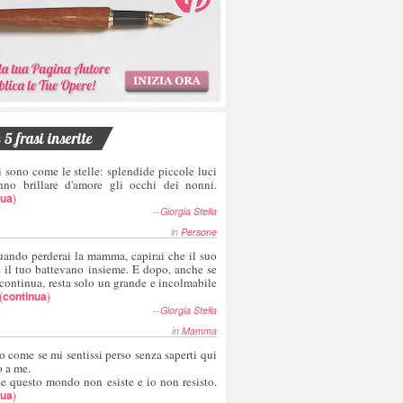
5 frasi inserite
i sono come le stelle: splendide piccole luci
nno brillare d'amore gli occhi dei nonni.
nua
)
--
Giorgia Stella
in
Persone
uando perderai la mamma, capirai che il suo
e il tuo battevano insieme. E dopo, anche se
 continua, resta solo un grande e incolmabile
(
continua
)
--
Giorgia Stella
in
Mamma
o come se mi sentissi perso senza saperti qui
o a me.
te questo mondo non esiste e io non resisto.
nua
)