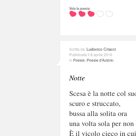
Vota la poesia:
Ludovico Criacci
Scritta da:
Pubblicata il 8 aprile 2016
in
Poesie
(
Poesie d'Autore
)
Notte
Scesa è la notte col su
scuro e struccato,
bussa alla solita ora
una volta sola per non 
È il vicolo cieco in cu