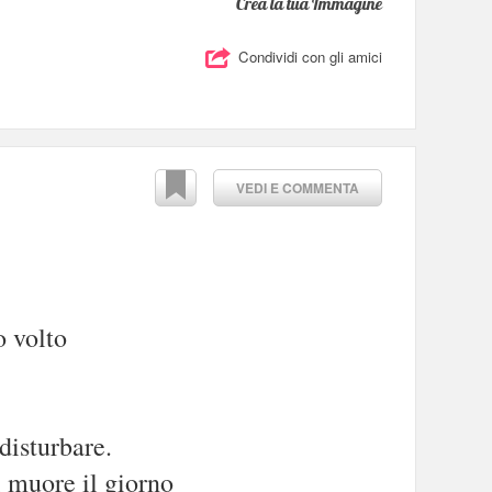
Crea la tua Immagine
Condividi con gli amici
VEDI E COMMENTA
o volto
disturbare.
i muore il giorno