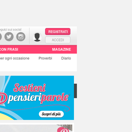
guici sui social
REGISTRATI
ACCEDI
CON FRASI
MAGAZINE
per ogni occasione
Proverbi
Diario