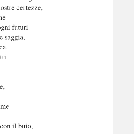
ostre certezze,
ne
gni futuri.
e saggia,
ca.
tti
e,
orme
 con il buio,