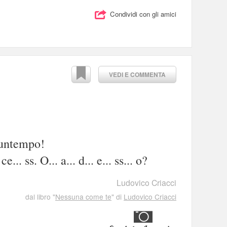
Condividi con gli amici
VEDI E COMMENTA
iuntempo!
 ce... ss. O... a... d... e... ss... o?
Ludovico Criacci
dal libro "
Nessuna come te
" di
Ludovico Criacci