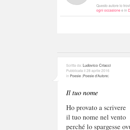
Questo autore lo trov
ogni occasione
e in
D
Ludovico Criacci
Scritta da:
Pubblicata il 28 aprile 2016
in
Poesie
(
Poesie d'Autore
)
Il tuo nome
Ho provato a scrivere
il tuo nome nel vento
perché lo spargesse o