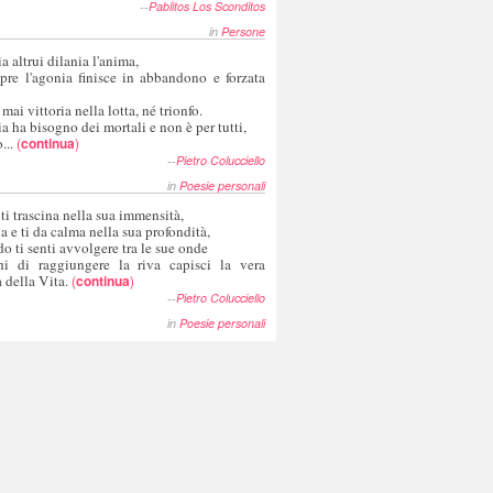
--
Pablitos Los Sconditos
in
Persone
a altrui dilania l'anima,
pre l'agonia finisce in abbandono e forzata
 mai vittoria nella lotta, né trionfo.
a ha bisogno dei mortali e non è per tutti,
...
(
continua
)
--
Pietro Colucciello
in
Poesie personali
 ti trascina nella sua immensità,
ia e ti da calma nella sua profondità,
o ti senti avvolgere tra le sue onde
hi di raggiungere la riva capisci la vera
 della Vita.
(
continua
)
--
Pietro Colucciello
in
Poesie personali