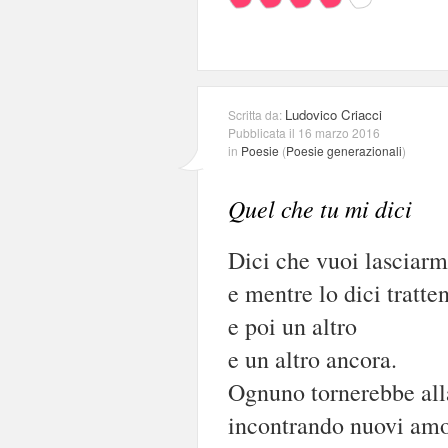
Ludovico Criacci
Scritta da:
Pubblicata il 16 marzo 2016
in
Poesie
(
Poesie generazionali
)
Quel che tu mi dici
Dici che vuoi lasciarm
e mentre lo dici tratte
e poi un altro
e un altro ancora.
Ognuno tornerebbe alla
incontrando nuovi amo