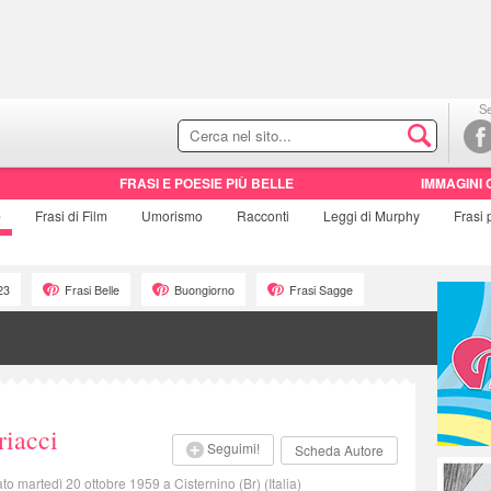
Se
FRASI E POESIE PIÙ BELLE
IMMAGINI 
e
Frasi di
Film
Umorismo
Racconti
Leggi di Murphy
Frasi
23
Frasi Belle
Buongiorno
Frasi Sagge
riacci
Seguimi!
Scheda Autore
to martedì 20 ottobre 1959 a Cisternino (Br) (Italia)