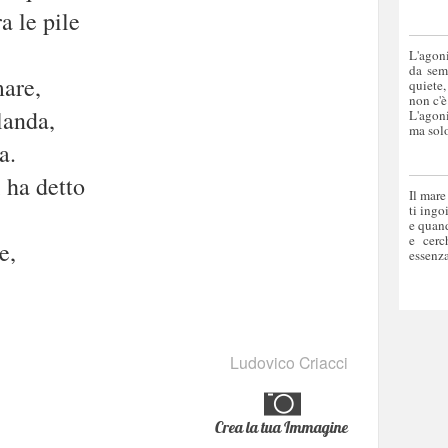
a le pile
L'agoni
da sem
mare,
quiete,
non c'è
landa,
L'agoni
ma solo
a.
i ha detto
Il mare
ti ingo
e quand
e cerc
e,
essenza
Ludovico Criacci
Crea la tua Immagine