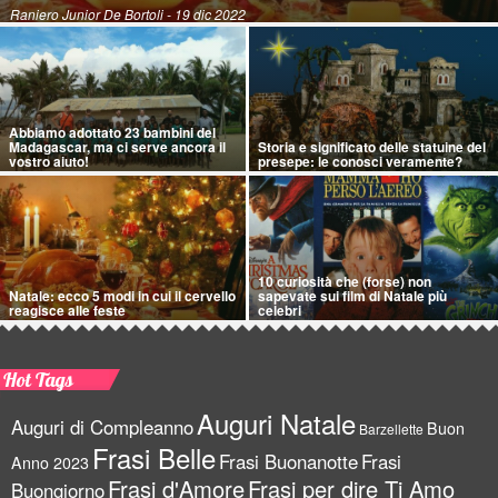
Raniero Junior De Bortoli
- 19 dic 2022
Abbiamo adottato 23 bambini del
Madagascar, ma ci serve ancora il
Storia e significato delle statuine del
vostro aiuto!
presepe: le conosci veramente?
10 curiosità che (forse) non
Natale: ecco 5 modi in cui il cervello
sapevate sui film di Natale più
reagisce alle feste
celebri
Hot Tags
Auguri Natale
Auguri di Compleanno
Buon
Barzellette
Frasi Belle
Frasi Buonanotte
Frasi
Anno 2023
Frasi d'Amore
Frasi per dire Ti Amo
Buongiorno