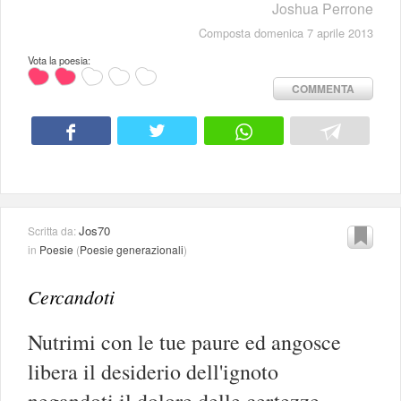
Joshua Perrone
Composta domenica 7 aprile 2013
Vota la poesia:
COMMENTA
Jos70
Scritta da:
in
Poesie
(
Poesie generazionali
)
Cercandoti
Nutrimi con le tue paure ed angosce
libera il desiderio dell'ignoto