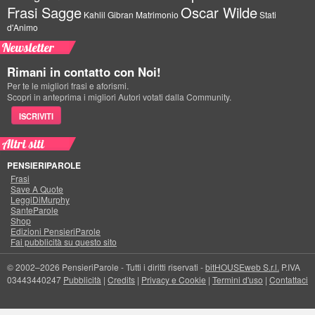
Frasi Sagge
Oscar Wilde
Kahlil Gibran
Matrimonio
Stati
d'Animo
Newsletter
Rimani in contatto con Noi!
Per te le migliori frasi e aforismi.
Scopri in anteprima i migliori Autori votati dalla Community.
ISCRIVITI
Altri siti
PENSIERIPAROLE
Frasi
Save A Quote
LeggiDiMurphy
SanteParole
Shop
Edizioni PensieriParole
Fai pubblicità su questo sito
© 2002–2026 PensieriParole - Tutti i diritti riservati -
bitHOUSEweb S.r.l.
P.IVA
03443440247
Pubblicità
|
Credits
|
Privacy e Cookie
|
Termini d'uso
|
Contattaci