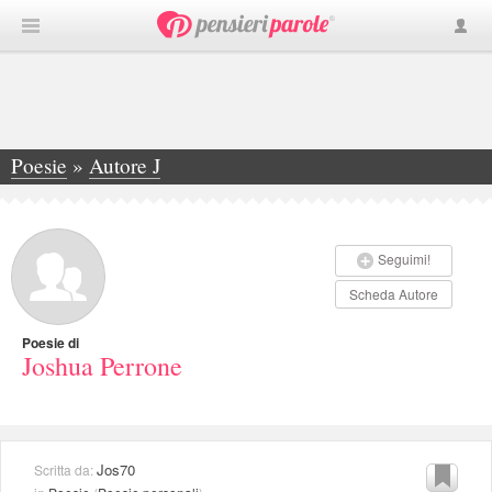
Poesie
»
Autore J
»
Joshua Perrone
Seguimi!
Scheda Autore
Poesie di
Joshua Perrone
Jos70
Scritta da: