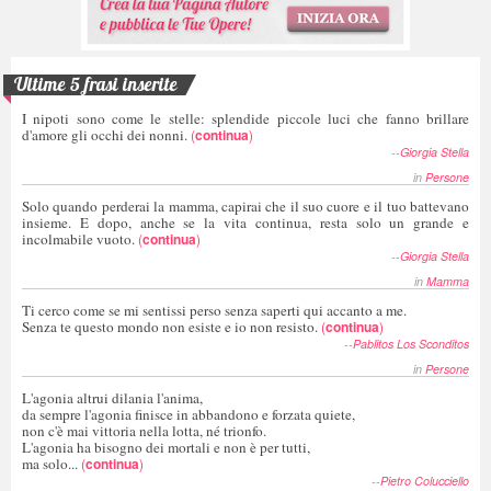
Ultime 5 frasi inserite
I nipoti sono come le stelle: splendide piccole luci che fanno brillare
d'amore gli occhi dei nonni.
(
continua
)
--
Giorgia Stella
in
Persone
Solo quando perderai la mamma, capirai che il suo cuore e il tuo battevano
insieme. E dopo, anche se la vita continua, resta solo un grande e
incolmabile vuoto.
(
continua
)
--
Giorgia Stella
in
Mamma
Ti cerco come se mi sentissi perso senza saperti qui accanto a me.
Senza te questo mondo non esiste e io non resisto.
(
continua
)
--
Pablitos Los Sconditos
in
Persone
L'agonia altrui dilania l'anima,
da sempre l'agonia finisce in abbandono e forzata quiete,
non c'è mai vittoria nella lotta, né trionfo.
L'agonia ha bisogno dei mortali e non è per tutti,
ma solo...
(
continua
)
--
Pietro Colucciello