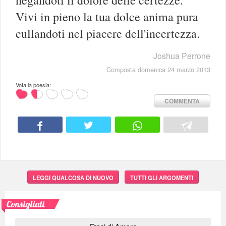
negandoti il dolore delle certezze.
Vivi in pieno la tua dolce anima pura
cullandoti nel piacere dell'incertezza.
Joshua Perrone
Composta domenica 24 marzo 2013
Vota la poesia:
COMMENTA
LEGGI QUALCOSA DI NUOVO
TUTTI GLI ARGOMENTI
Consigliati