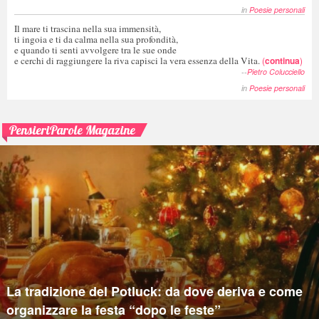
in
Poesie personali
Il mare ti trascina nella sua immensità,
ti ingoia e ti da calma nella sua profondità,
e quando ti senti avvolgere tra le sue onde
e cerchi di raggiungere la riva capisci la vera essenza della Vita.
(
continua
)
--
Pietro Colucciello
in
Poesie personali
PensieriParole Magazine
La tradizione del Potluck: da dove deriva e come
organizzare la festa “dopo le feste”