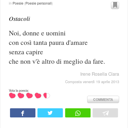
in
Poesie
(
Poesie personali
)
Ostacoli
Noi, donne e uomini
con così tanta paura d'amare
senza capire
che non v'è altro di meglio da fare.
Irene Rosella Clara
Composta venerdì 19 aprile 2013
Vota la poesia:
COMMENTA