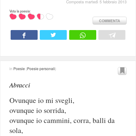
Composta martedì 5 febbraio 2013
Vota la poesia:
COMMENTA
in
Poesie
(
Poesie personali
)
Abracci
Ovunque io mi svegli,
ovunque io sorrida,
ovunque io cammini, corra, balli da
sola,