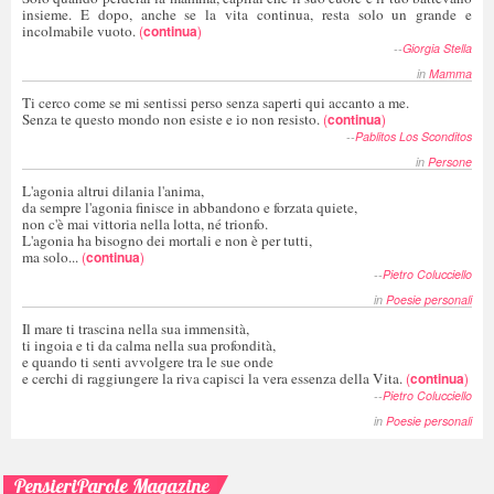
insieme. E dopo, anche se la vita continua, resta solo un grande e
incolmabile vuoto.
(
continua
)
--
Giorgia Stella
in
Mamma
Ti cerco come se mi sentissi perso senza saperti qui accanto a me.
Senza te questo mondo non esiste e io non resisto.
(
continua
)
--
Pablitos Los Sconditos
in
Persone
L'agonia altrui dilania l'anima,
da sempre l'agonia finisce in abbandono e forzata quiete,
non c'è mai vittoria nella lotta, né trionfo.
L'agonia ha bisogno dei mortali e non è per tutti,
ma solo...
(
continua
)
--
Pietro Colucciello
in
Poesie personali
Il mare ti trascina nella sua immensità,
ti ingoia e ti da calma nella sua profondità,
e quando ti senti avvolgere tra le sue onde
e cerchi di raggiungere la riva capisci la vera essenza della Vita.
(
continua
)
--
Pietro Colucciello
in
Poesie personali
PensieriParole Magazine