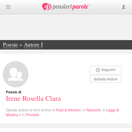
Poesie
»
Autore I
»
Irene Rosella Clara
Seguimi!
Scheda Autore
Poesie di
Irene Rosella Clara
Questo autore lo trovi anche in
Frasi & Aforismi
, in
Racconti
, in
Leggi di
Murphy
e in
Proverbi
.