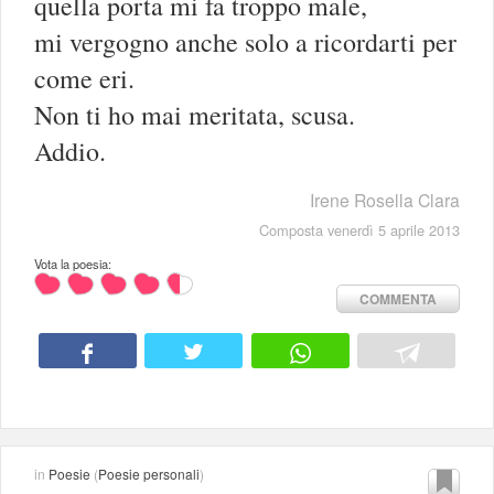
quella porta mi fa troppo male,
mi vergogno anche solo a ricordarti per
come eri.
Non ti ho mai meritata, scusa.
Addio.
Irene Rosella Clara
Composta venerdì 5 aprile 2013
Vota la poesia:
COMMENTA
in
Poesie
(
Poesie personali
)