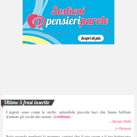
Ultime 5 frasi inserite
I nipoti sono come le stelle: splendide piccole luci che fanno brillare
d'amore gli occhi dei nonni.
(
continua
)
--
Giorgia Stella
in
Persone
Solo quando perderai la mamma, capirai che il suo cuore e il tuo battevano