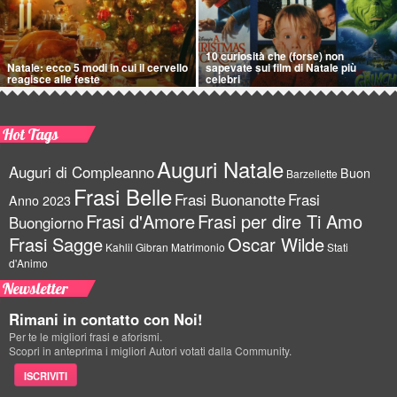
10 curiosità che (forse) non
Natale: ecco 5 modi in cui il cervello
sapevate sui film di Natale più
reagisce alle feste
celebri
Hot Tags
Auguri Natale
Auguri di Compleanno
Buon
Barzellette
Frasi Belle
Frasi Buonanotte
Frasi
Anno 2023
Frasi d'Amore
Frasi per dire Ti Amo
Buongiorno
Frasi Sagge
Oscar Wilde
Kahlil Gibran
Matrimonio
Stati
d'Animo
Newsletter
Rimani in contatto con Noi!
Per te le migliori frasi e aforismi.
Scopri in anteprima i migliori Autori votati dalla Community.
ISCRIVITI