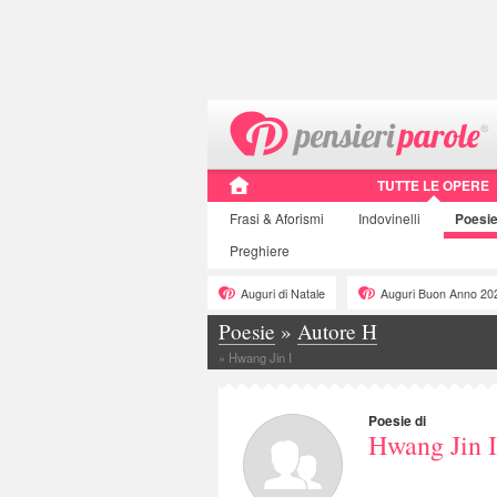
TUTTE LE OPERE
Frasi
& Aforismi
Indovinelli
Poesi
Preghiere
Auguri di Natale
Auguri Buon Anno 20
Poesie
»
Autore H
»
Hwang Jin I
Poesie di
Hwang Jin I