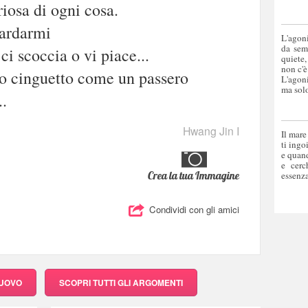
iosa di ogni cosa.
uardarmi
L'agoni
da sem
i scoccia o vi piace...
quiete,
non c'è
o cinguetto come un passero
L'agoni
ma solo
..
Hwang Jin I
Il mare
ti ingo
e quand
e cerc
Crea la tua Immagine
essenza
Condividi con gli amici
NUOVO
SCOPRI
TUTTI GLI ARGOMENTI