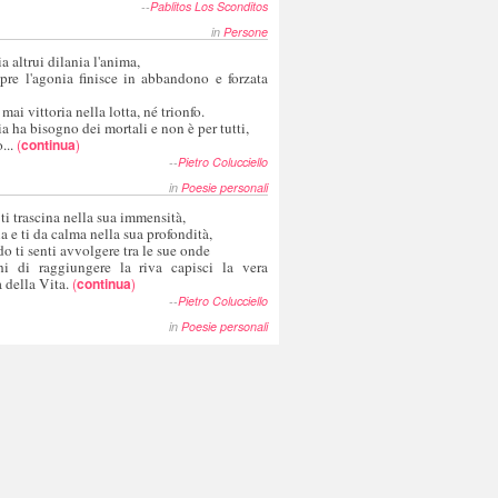
--
Pablitos Los Sconditos
in
Persone
a altrui dilania l'anima,
pre l'agonia finisce in abbandono e forzata
 mai vittoria nella lotta, né trionfo.
a ha bisogno dei mortali e non è per tutti,
...
(
continua
)
--
Pietro Colucciello
in
Poesie personali
 ti trascina nella sua immensità,
ia e ti da calma nella sua profondità,
o ti senti avvolgere tra le sue onde
hi di raggiungere la riva capisci la vera
 della Vita.
(
continua
)
--
Pietro Colucciello
in
Poesie personali