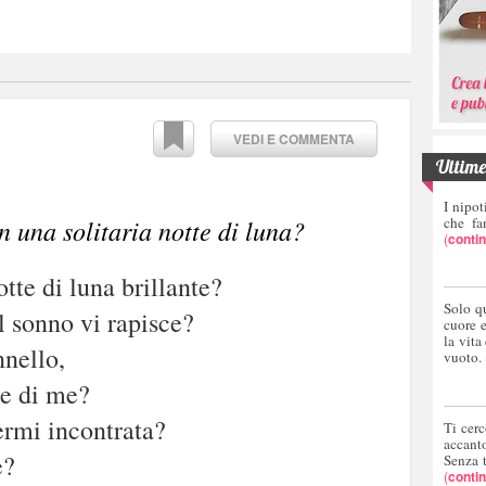
VEDI E COMMENTA
Ultime 
I nipot
che fa
n una solitaria notte di luna?
(
conti
tte di luna brillante?
Solo q
 sonno vi rapisce?
cuore 
la vita
nnello,
vuoto.
te di me?
vermi incontrata?
Ti cerc
accant
e?
Senza 
(
conti