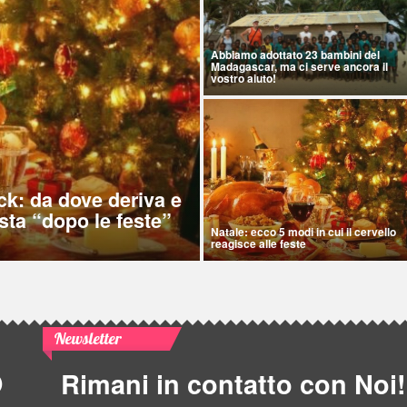
Abbiamo adottato 23 bambini del
Madagascar, ma ci serve ancora il
vostro aiuto!
ck: da dove deriva e
sta “dopo le feste”
Natale: ecco 5 modi in cui il cervello
reagisce alle feste
Newsletter
Rimani in contatto con Noi!