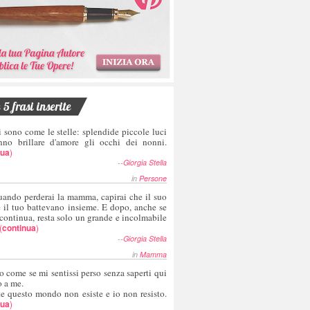
5 frasi inserite
i sono come le stelle: splendide piccole luci
nno brillare d'amore gli occhi dei nonni.
nua
)
--
Giorgia Stella
in
Persone
uando perderai la mamma, capirai che il suo
e il tuo battevano insieme. E dopo, anche se
 continua, resta solo un grande e incolmabile
(
continua
)
--
Giorgia Stella
in
Mamma
o come se mi sentissi perso senza saperti qui
o a me.
te questo mondo non esiste e io non resisto.
nua
)