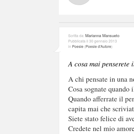
Marianna Mansueto
Scritta da:
Pubblicata il 30 gennaio 2013
in
Poesie
(
Poesie d'Autore
)
A cosa mai penserete i
A chi pensate in una no
Cosa sognate quando il
Quando afferrate il pe
capita mai che scrivia
Siete stato felice di a
Credete nel mio amor