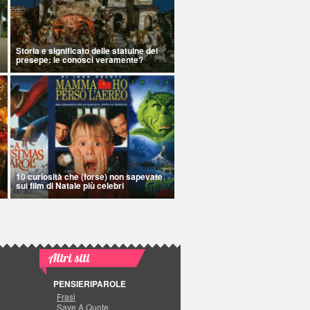
Storia e significato delle statuine del
presepe: le conosci veramente?
10 curiosità che (forse) non sapevate
sui film di Natale più celebri
Altri siti
PENSIERIPAROLE
Frasi
Save A Quote