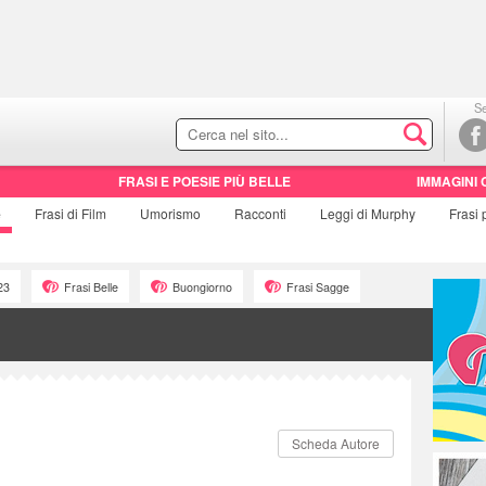
Se
FRASI E POESIE PIÙ BELLE
IMMAGINI 
e
Frasi di
Film
Umorismo
Racconti
Leggi di Murphy
Frasi
23
Frasi Belle
Buongiorno
Frasi Sagge
Scheda Autore