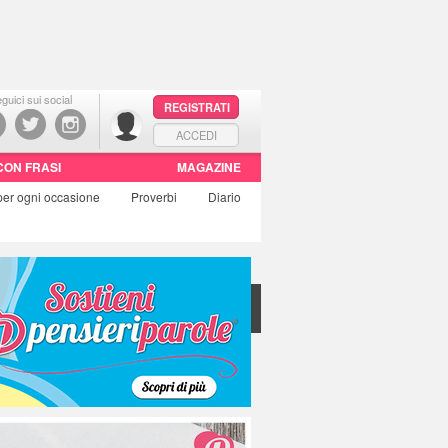
guici sui social
REGISTRATI
ACCEDI
CON FRASI
MAGAZINE
per ogni occasione
Proverbi
Diario