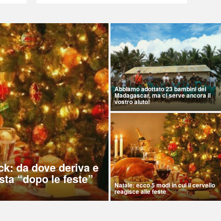
Abbiamo adottato 23 bambini del
Madagascar, ma ci serve ancora il
vostro aiuto!
ck: da dove deriva e
sta “dopo le feste”
Natale: ecco 5 modi in cui il cervello
reagisce alle feste