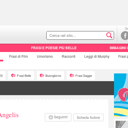
Se
FRASI E POESIE PIÙ BELLE
IMMAGINI 
e
Frasi di
Film
Umorismo
Racconti
Leggi di Murphy
Frasi
23
Frasi Belle
Buongiorno
Frasi Sagge
Angelis
Seguimi!
Scheda Autore