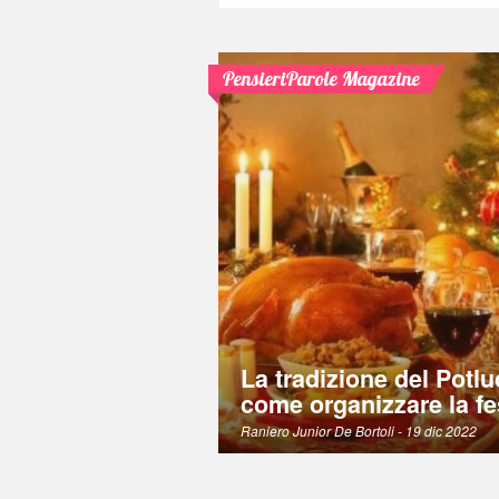
PensieriParole Magazine
La tradizione del Potlu
come organizzare la fe
Raniero Junior De Bortoli
- 19 dic 2022