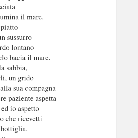
sciata
lumina il mare.
 piatto
un sussurro
rdo lontano
elo bacia il mare.
la sabbia,
li, un grido
 alla sua compagna
ore paziente aspetta
 ed io aspetto
o che ricevetti
bottiglia.