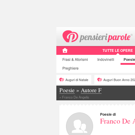
TUTTE LE OPERE
Frasi
& Aforismi
Indovinelli
Poesi
Preghiere
Auguri di Natale
Auguri Buon Anno 20
Poesie
»
Autore F
»
Franco De Angelis
Poesie di
Franco De 