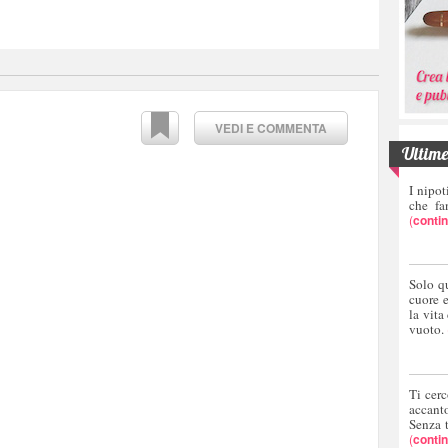
VEDI E COMMENTA
Ultime 
I nipot
che fa
(
conti
Solo q
cuore 
la vita
vuoto.
Ti cerc
accant
Senza 
(
conti