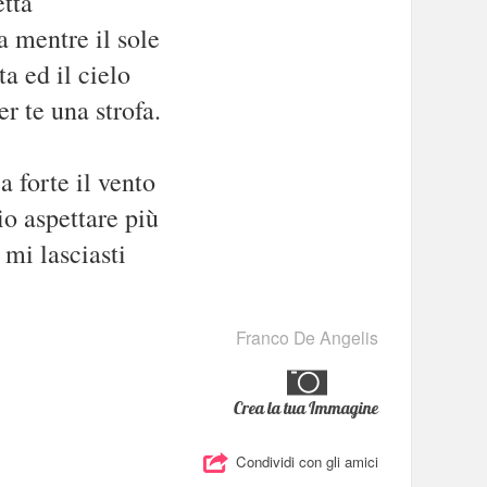
tta
a mentre il sole
a ed il cielo
er te una strofa.
za forte il vento
io aspettare più
mi lasciasti
Franco De Angelis
Crea la tua Immagine
Condividi con gli amici