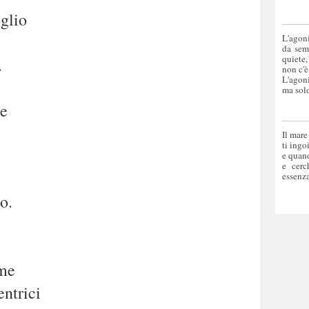
oglio
L'agoni
da sem
quiete,
.
non c'è
L'agoni
ma solo
ne
Il mare
ti ingo
e quand
e cerc
essenza
o.
ime
entrici