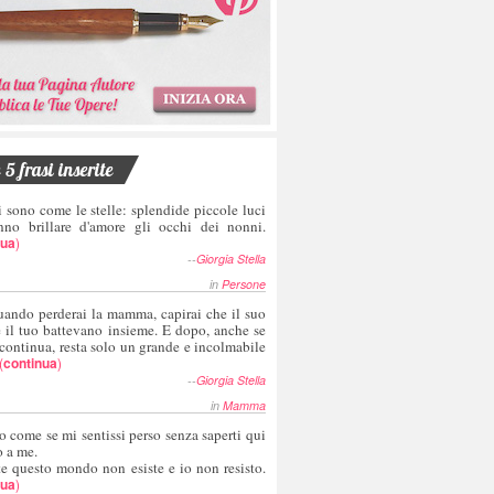
5 frasi inserite
i sono come le stelle: splendide piccole luci
nno brillare d'amore gli occhi dei nonni.
nua
)
--
Giorgia Stella
in
Persone
uando perderai la mamma, capirai che il suo
e il tuo battevano insieme. E dopo, anche se
 continua, resta solo un grande e incolmabile
(
continua
)
--
Giorgia Stella
in
Mamma
o come se mi sentissi perso senza saperti qui
o a me.
te questo mondo non esiste e io non resisto.
nua
)