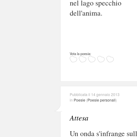
nel lago specchio
dell'anima.
Vota la poesia:
Pubblicata il 14 gennaio 2013
in
Poesie
(
Poesie personali
)
Attesa
Un onda s'infrange sul