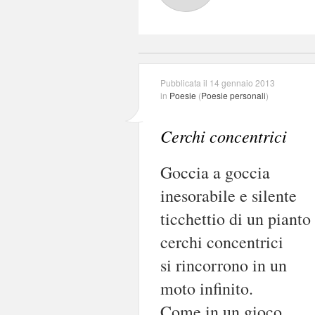
Pubblicata il 14 gennaio 2013
in
Poesie
(
Poesie personali
)
Cerchi concentrici
Goccia a goccia
inesorabile e silente
ticchettio di un pianto
cerchi concentrici
si rincorrono in un
moto infinito.
Come in un gioco,