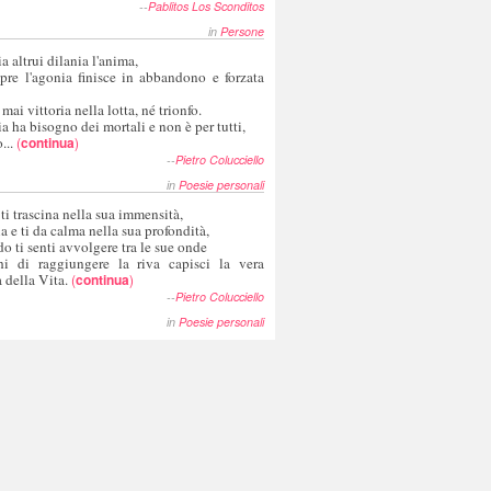
--
Pablitos Los Sconditos
in
Persone
a altrui dilania l'anima,
pre l'agonia finisce in abbandono e forzata
 mai vittoria nella lotta, né trionfo.
a ha bisogno dei mortali e non è per tutti,
...
(
continua
)
--
Pietro Colucciello
in
Poesie personali
 ti trascina nella sua immensità,
ia e ti da calma nella sua profondità,
o ti senti avvolgere tra le sue onde
hi di raggiungere la riva capisci la vera
 della Vita.
(
continua
)
--
Pietro Colucciello
in
Poesie personali