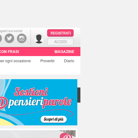
guici sui social
REGISTRATI
ACCEDI
CON FRASI
MAGAZINE
per ogni occasione
Proverbi
Diario